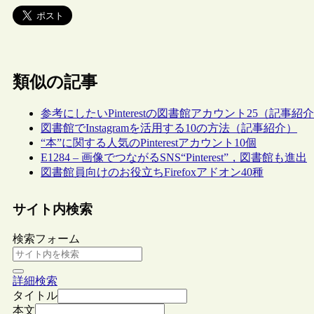
類似の記事
参考にしたいPinterestの図書館アカウント25（記事紹
図書館でInstagramを活用する10の方法（記事紹介）
“本”に関する人気のPinterestアカウント10個
E1284 – 画像でつながるSNS“Pinterest”，図書館も進出
図書館員向けのお役立ちFirefoxアドオン40種
サイト内検索
検索フォーム
詳細検索
タイトル
本文