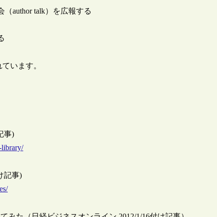
thor talk）を広報する
る
掲載されています。
付け記事)
library/
10付け記事)
es/
t」を使ってみた（日経ビジネスオンライン 2012/1/16付け記事）