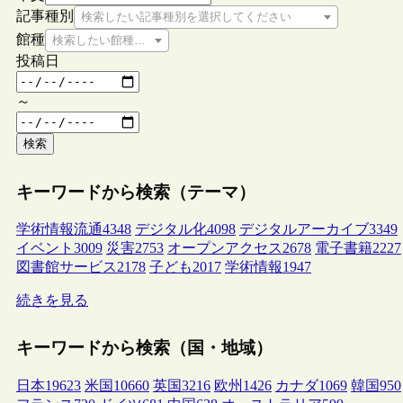
記事種別
検索したい記事種別を選択してください
館種
検索したい館種を選択してください
投稿日
～
検索
キーワードから検索（テーマ）
学術情報流通
4348
デジタル化
4098
デジタルアーカイブ
3349
イベント
3009
災害
2753
オープンアクセス
2678
電子書籍
2227
図書館サービス
2178
子ども
2017
学術情報
1947
続きを見る
キーワードから検索（国・地域）
日本
19623
米国
10660
英国
3216
欧州
1426
カナダ
1069
韓国
950