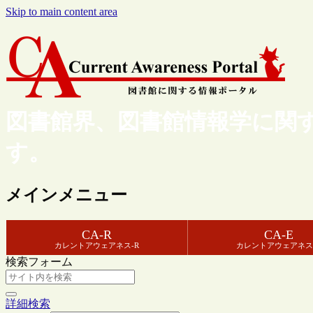
Skip to main content area
図書館界、図書館情報学に関
す。
メインメニュー
CA-R
CA-E
カレントアウェアネス-R
カレントアウェアネス
検索フォーム
詳細検索