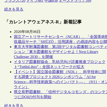
フランス
720
ドイツ
681
中国
638
オーストラリア
599
続きを見る
「カレントアウェアネス-R」新着記事
2026年08月06日
国立アートリサーチセンター（NCAR）、「全国美術
収蔵品サーチ「SHŪZŌ」活用講座」の鼎談内容を公
東京大学附属図書館、第2回デジタル図書館コンペテ
ション「東大図書館をデザインせよ！Next Library
Challenge 2030」を開催
イタリア図書館協会、乳幼児向け読書推進プロジェク
ト“TuttInLibro”：全国ネットワークが拡大
【イベント】国立国会図書館（NDL）、科学技術に関
する調査プロジェクト2026シンポジウム「AI for
Science―科学技術政策へのインパクト―」（9/11・オ
ライン）
県立長野図書館、「信州デジタルコモンズ」のコンテ
ツにDOIの付与を開始
続きを見る