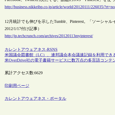
http://business.nikkeibp.co.jp/article/world/20120111/226035/?rt=no
12月統計でも伸びを示したTumblr、Pinterest。「ソーシャ
2012/1/17付け記事）
http://jp.techcrunch.com/archives/20120113myinterest/
カレントアウェアネス-R
SNS
米国議会図書館（LC）、連邦議会本会議速記録を利用できるi
米OverDrive社の電子書籍サービスに数万点の多言語コン
累計アクセス数:
6629
印刷用ページ
カレントアウェアネス・ポータル