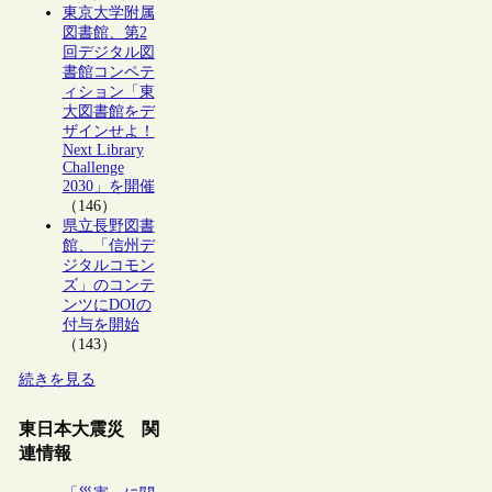
東京大学附属
図書館、第2
回デジタル図
書館コンペテ
ィション「東
大図書館をデ
ザインせよ！
Next Library
Challenge
2030」を開催
（146）
県立長野図書
館、「信州デ
ジタルコモン
ズ」のコンテ
ンツにDOIの
付与を開始
（143）
続きを見る
東日本大震災 関
連情報