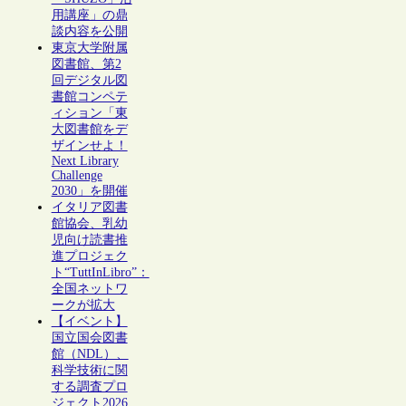
用講座」の鼎
談内容を公開
東京大学附属
図書館、第2
回デジタル図
書館コンペテ
ィション「東
大図書館をデ
ザインせよ！
Next Library
Challenge
2030」を開催
イタリア図書
館協会、乳幼
児向け読書推
進プロジェク
ト“TuttInLibro”：
全国ネットワ
ークが拡大
【イベント】
国立国会図書
館（NDL）、
科学技術に関
する調査プロ
ジェクト2026