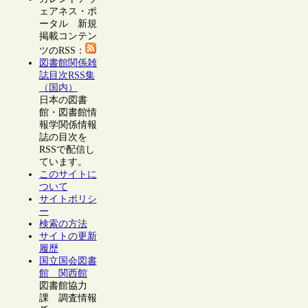
ェアネス・ポ
ータル 新規
掲載コンテン
ツのRSS：
図書館関係雑
誌目次RSS集
（国内）
日本の図書
館・図書館情
報学関係情報
誌の目次を
RSSで配信し
ています。
このサイトに
ついて
サイトポリシ
ー
検索の方法
サイトの更新
履歴
国立国会図書
館 関西館
図書館協力
課 調査情報