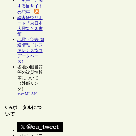
「災害」に関
する当サイト
の記事
：
調査研究リポ
ート「東日本
大震災と図書
館」
地震・災害 関
連情報（レフ
ァレンス協同
データベー
ス）
各地の図書館
等の被災情報
等について
（外部リン
ク）
saveMLAK
CAポータルにつ
いて
カレントアウ