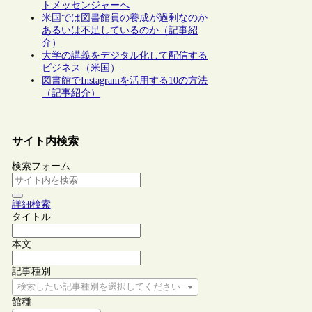
トメッセンジャーへ
米国では図書館員の養成が過剰なのか
あるいは不足しているのか（記事紹
介）
大学の講義をデジタル化して配信する
ビジネス（米国）
図書館でInstagramを活用する10の方法
（記事紹介）
サイト内検索
検索フォーム
詳細検索
タイトル
本文
記事種別
検索したい記事種別を選択してください
館種