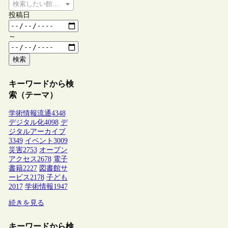
検索したい館種を選択してください
投稿日
～
検索
キーワードから検
索（テーマ）
学術情報流通
4348
デジタル化
4098
デ
ジタルアーカイブ
3349
イベント
3009
災害
2753
オープン
アクセス
2678
電子
書籍
2227
図書館サ
ービス
2178
子ども
2017
学術情報
1947
続きを見る
キーワードから検