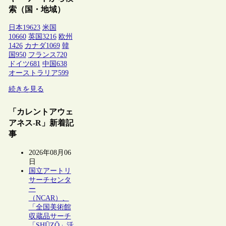
索（国・地域）
日本
19623
米国
10660
英国
3216
欧州
1426
カナダ
1069
韓
国
950
フランス
720
ドイツ
681
中国
638
オーストラリア
599
続きを見る
「カレントアウェ
アネス-R」新着記
事
2026年08月06
日
国立アートリ
サーチセンタ
ー
（NCAR）、
「全国美術館
収蔵品サーチ
「SHŪZŌ」活