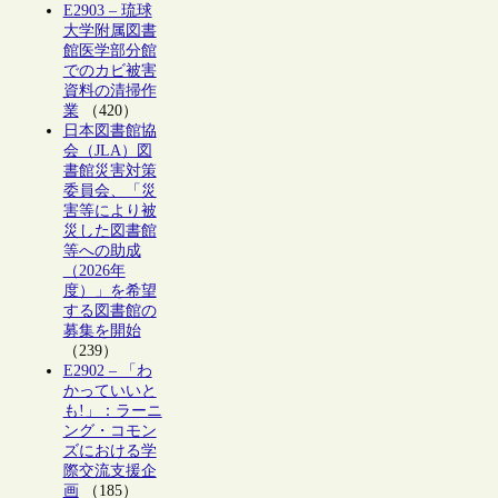
E2903 – 琉球
大学附属図書
館医学部分館
でのカビ被害
資料の清掃作
業
（420）
日本図書館協
会（JLA）図
書館災害対策
委員会、「災
害等により被
災した図書館
等への助成
（2026年
度）」を希望
する図書館の
募集を開始
（239）
E2902 – 「わ
かっていいと
も!」：ラーニ
ング・コモン
ズにおける学
際交流支援企
画
（185）