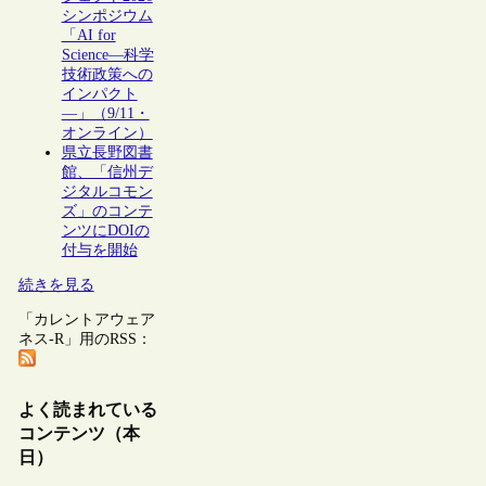
シンポジウム
「AI for
Science―科学
技術政策への
インパクト
―」（9/11・
オンライン）
県立長野図書
館、「信州デ
ジタルコモン
ズ」のコンテ
ンツにDOIの
付与を開始
続きを見る
「カレントアウェア
ネス-R」用のRSS：
よく読まれている
コンテンツ（本
日）