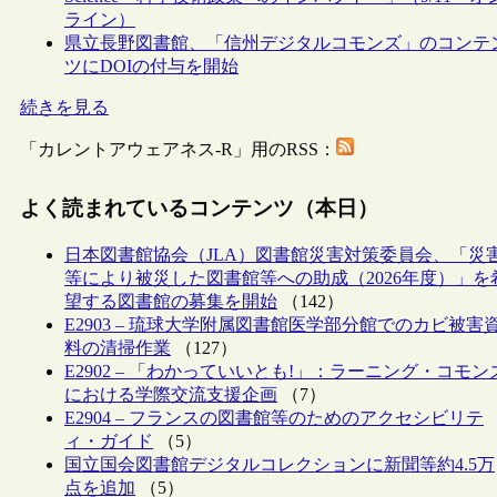
ライン）
県立長野図書館、「信州デジタルコモンズ」のコンテ
ツにDOIの付与を開始
続きを見る
「カレントアウェアネス-R」用のRSS：
よく読まれているコンテンツ（本日）
日本図書館協会（JLA）図書館災害対策委員会、「災
等により被災した図書館等への助成（2026年度）」を
望する図書館の募集を開始
（142）
E2903 – 琉球大学附属図書館医学部分館でのカビ被害
料の清掃作業
（127）
E2902 – 「わかっていいとも!」：ラーニング・コモン
における学際交流支援企画
（7）
E2904 – フランスの図書館等のためのアクセシビリテ
ィ・ガイド
（5）
国立国会図書館デジタルコレクションに新聞等約4.5万
点を追加
（5）