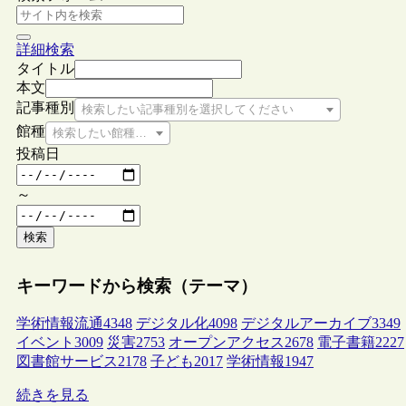
詳細検索
タイトル
本文
記事種別
検索したい記事種別を選択してください
館種
検索したい館種を選択してください
投稿日
～
検索
キーワードから検索（テーマ）
学術情報流通
4348
デジタル化
4098
デジタルアーカイブ
3349
イベント
3009
災害
2753
オープンアクセス
2678
電子書籍
2227
図書館サービス
2178
子ども
2017
学術情報
1947
続きを見る