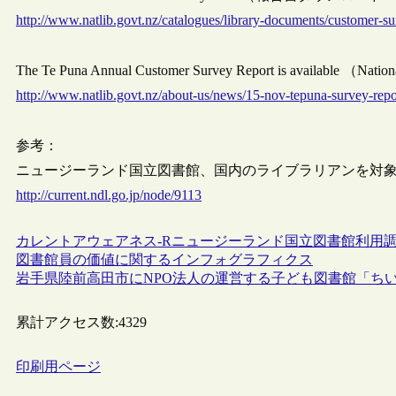
http://www.natlib.govt.nz/catalogues/library-documents/customer-s
The Te Puna Annual Customer Survey Report is available （Na
http://www.natlib.govt.nz/about-us/news/15-nov-tepuna-survey-re
参考：
ニュージーランド国立図書館、国内のライブラリアンを対
http://current.ndl.go.jp/node/9113
カレントアウェアネス-R
ニュージーランド
国立図書館
利用
図書館員の価値に関するインフォグラフィクス
岩手県陸前高田市にNPO法人の運営する子ども図書館「ちい
累計アクセス数:
4329
印刷用ページ