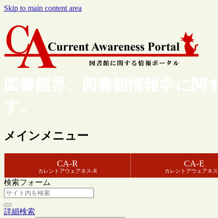
Skip to main content area
図書館界、図書館情報学に関
す。
メインメニュー
CA-R
CA-E
カレントアウェアネス-R
カレントアウェアネス
検索フォーム
詳細検索