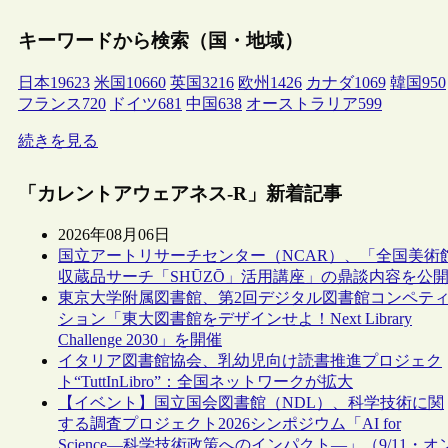
キーワードから検索（国・地域）
日本
19623
米国
10660
英国
3216
欧州
1426
カナダ
1069
韓国
950
フランス
720
ドイツ
681
中国
638
オーストラリア
599
続きを見る
「カレントアウェアネス-R」新着記事
2026年08月06日
国立アートリサーチセンター（NCAR）、「全国美術
収蔵品サーチ「SHŪZŌ」活用講座」の鼎談内容を公
東京大学附属図書館、第2回デジタル図書館コンペテ
ション「東大図書館をデザインせよ！Next Library
Challenge 2030」を開催
イタリア図書館協会、乳幼児向け読書推進プロジェク
ト“TuttInLibro”：全国ネットワークが拡大
【イベント】国立国会図書館（NDL）、科学技術に関
する調査プロジェクト2026シンポジウム「AI for
Science―科学技術政策へのインパクト―」（9/11・オ