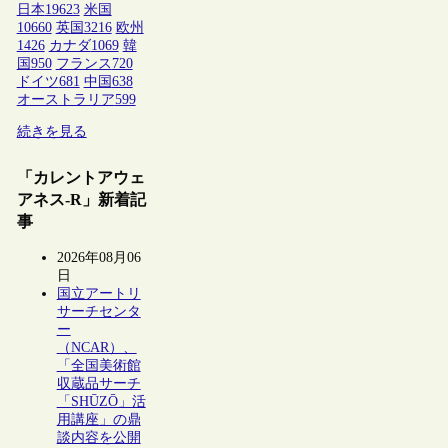
日本
19623
米国
10660
英国
3216
欧州
1426
カナダ
1069
韓
国
950
フランス
720
ドイツ
681
中国
638
オーストラリア
599
続きを見る
「カレントアウェ
アネス-R」新着記
事
2026年08月06
日
国立アートリ
サーチセンタ
ー
（NCAR）、
「全国美術館
収蔵品サーチ
「SHŪZŌ」活
用講座」の鼎
談内容を公開