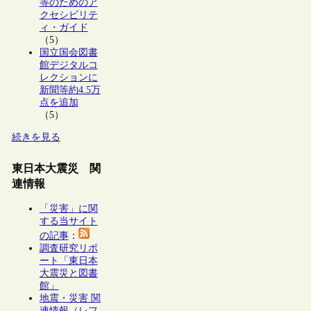
等のためのア
クセシビリテ
ィ・ガイド
（5）
国立国会図書
館デジタルコ
レクションに
新聞等約4.5万
点を追加
（5）
続きを見る
東日本大震災 関
連情報
「災害」に関
する当サイト
の記事
：
調査研究リポ
ート「東日本
大震災と図書
館」
地震・災害 関
連情報（レフ