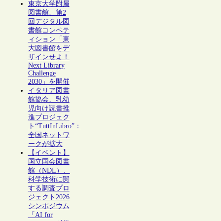
東京大学附属
図書館、第2
回デジタル図
書館コンペテ
ィション「東
大図書館をデ
ザインせよ！
Next Library
Challenge
2030」を開催
イタリア図書
館協会、乳幼
児向け読書推
進プロジェク
ト“TuttInLibro”：
全国ネットワ
ークが拡大
【イベント】
国立国会図書
館（NDL）、
科学技術に関
する調査プロ
ジェクト2026
シンポジウム
「AI for