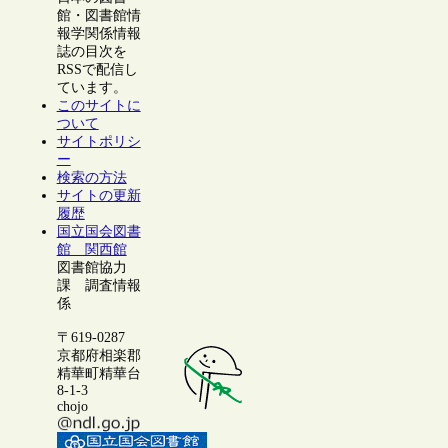
館・図書館情
報学関係情報
誌の目次を
RSSで配信し
ています。
このサイトに
ついて
サイトポリシ
ー
検索の方法
サイトの更新
履歴
国立国会図書
館 関西館
図書館協力
課 調査情報
係
〒619-0287
京都府相楽郡
精華町精華台
8-1-3
chojo