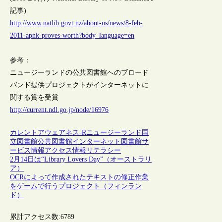
記事)
http://www.natlib.govt.nz/about-us/news/8-feb-
2011-apnk-proves-worth?body_language=en
参考：
ニュージーランドの公共図書館へのブロード
バンド提供プロジェクトがインターネットに
関する賞を受賞
http://current.ndl.go.jp/node/16976
カレントアウェアネス-R
ニュージーランド
国
立図書館
公共図書館
インターネット
図書館サ
ービス
情報アクセス
情報リテラシー
2月14日は“Library Lovers Day”（オーストラリ
ア）
OCRによって作成されたテキストの修正作業
をゲームで行うプロジェクト（フィンラン
ド）
累計アクセス数:
6789