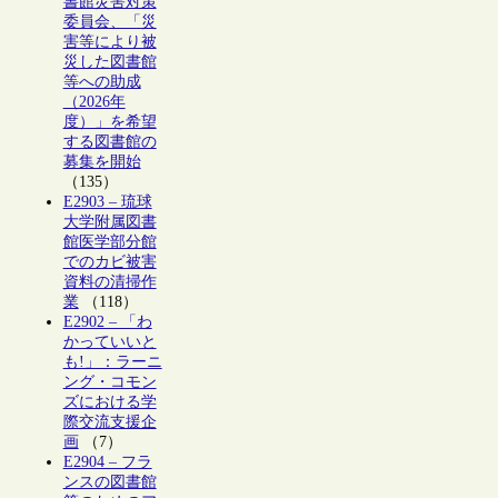
書館災害対策
委員会、「災
害等により被
災した図書館
等への助成
（2026年
度）」を希望
する図書館の
募集を開始
（135）
E2903 – 琉球
大学附属図書
館医学部分館
でのカビ被害
資料の清掃作
業
（118）
E2902 – 「わ
かっていいと
も!」：ラーニ
ング・コモン
ズにおける学
際交流支援企
画
（7）
E2904 – フラ
ンスの図書館