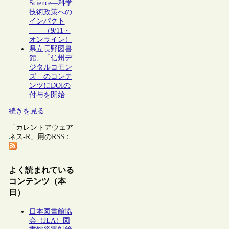
Science―科学
技術政策への
インパクト
―」（9/11・
オンライン）
県立長野図書
館、「信州デ
ジタルコモン
ズ」のコンテ
ンツにDOIの
付与を開始
続きを見る
「カレントアウェア
ネス-R」用のRSS：
よく読まれている
コンテンツ（本
日）
日本図書館協
会（JLA）図