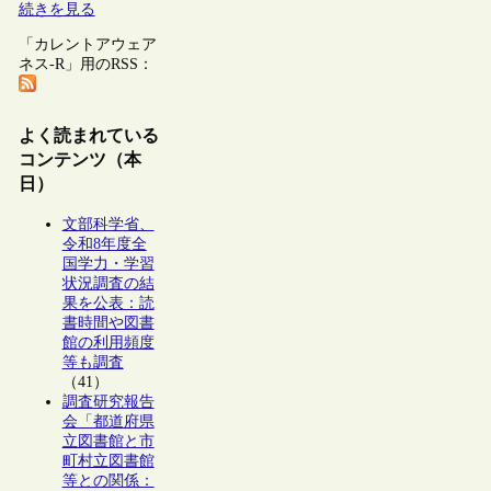
続きを見る
「カレントアウェア
ネス-R」用のRSS：
よく読まれている
コンテンツ（本
日）
文部科学省、
令和8年度全
国学力・学習
状況調査の結
果を公表：読
書時間や図書
館の利用頻度
等も調査
（41）
調査研究報告
会「都道府県
立図書館と市
町村立図書館
等との関係：