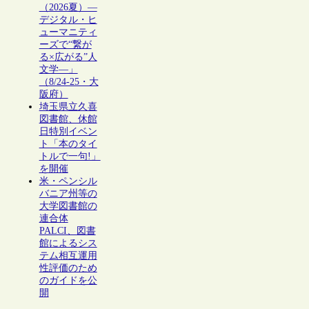
（2026夏）―
デジタル・ヒ
ューマニティ
ーズで“繋が
る×広がる”人
文学―」
（8/24-25・大
阪府）
埼玉県立久喜
図書館、休館
日特別イベン
ト「本のタイ
トルで一句!」
を開催
米・ペンシル
バニア州等の
大学図書館の
連合体
PALCI、図書
館によるシス
テム相互運用
性評価のため
のガイドを公
開