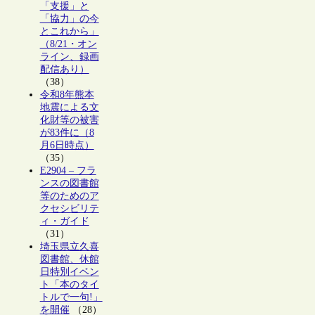
「支援」と
「協力」の今
とこれから」
（8/21・オン
ライン、録画
配信あり）
（38）
令和8年熊本
地震による文
化財等の被害
が83件に（8
月6日時点）
（35）
E2904 – フラ
ンスの図書館
等のためのア
クセシビリテ
ィ・ガイド
（31）
埼玉県立久喜
図書館、休館
日特別イベン
ト「本のタイ
トルで一句!」
を開催
（28）