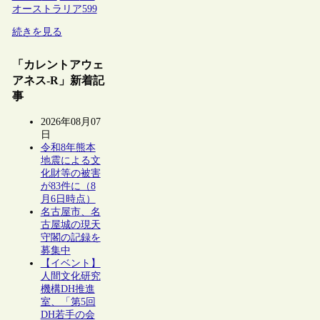
オーストラリア
599
続きを見る
「カレントアウェ
アネス-R」新着記
事
2026年08月07
日
令和8年熊本
地震による文
化財等の被害
が83件に（8
月6日時点）
名古屋市、名
古屋城の現天
守閣の記録を
募集中
【イベント】
人間文化研究
機構DH推進
室、「第5回
DH若手の会