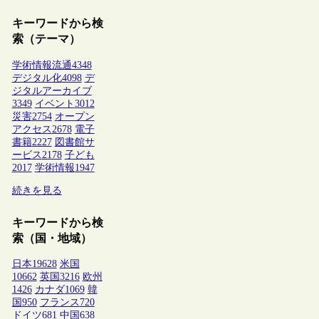
キーワードから検
索（テーマ）
学術情報流通
4348
デジタル化
4098
デ
ジタルアーカイブ
3349
イベント
3012
災害
2754
オープン
アクセス
2678
電子
書籍
2227
図書館サ
ービス
2178
子ども
2017
学術情報
1947
続きを見る
キーワードから検
索（国・地域）
日本
19628
米国
10662
英国
3216
欧州
1426
カナダ
1069
韓
国
950
フランス
720
ドイツ
681
中国
638