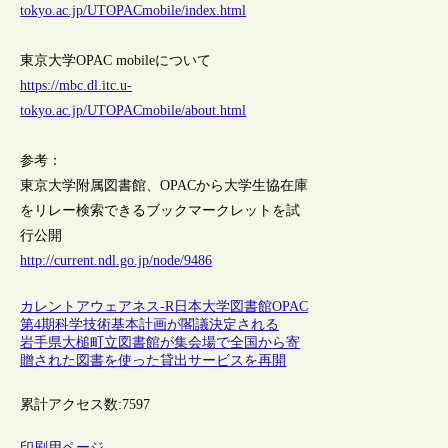
tokyo.ac.jp/UTOPACmobile/index.html
東京大学OPAC mobileについて
https://mbc.dl.itc.u-
tokyo.ac.jp/UTOPACmobile/about.html
参考：
東京大学附属図書館、OPACから大学生協在庫
をリレー検索できるブックマークレットを試
行公開
http://current.ndl.go.jp/node/9486
カレントアウェアネス-R
日本
大学図書館
OPAC
第4期科学技術基本計画が閣議決定される
岩手県大槌町立図書館が集会場で全国から寄
贈された図書を使った貸出サービスを再開
累計アクセス数:
7597
印刷用ページ