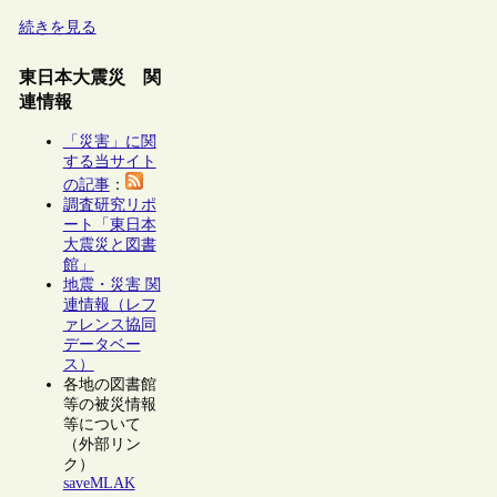
続きを見る
東日本大震災 関
連情報
「災害」に関
する当サイト
の記事
：
調査研究リポ
ート「東日本
大震災と図書
館」
地震・災害 関
連情報（レフ
ァレンス協同
データベー
ス）
各地の図書館
等の被災情報
等について
（外部リン
ク）
saveMLAK