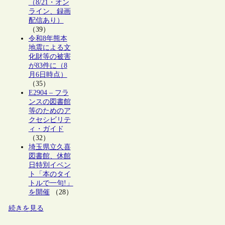
（8/21・オン
ライン、録画
配信あり）
（39）
令和8年熊本
地震による文
化財等の被害
が83件に（8
月6日時点）
（35）
E2904 – フラ
ンスの図書館
等のためのア
クセシビリテ
ィ・ガイド
（32）
埼玉県立久喜
図書館、休館
日特別イベン
ト「本のタイ
トルで一句!」
を開催
（28）
続きを見る