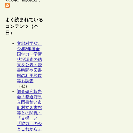
ネス-R」用のRSS：
よく読まれている
コンテンツ（本
日）
文部科学省、
令和8年度全
国学力・学習
状況調査の結
果を公表：読
書時間や図書
館の利用頻度
等も調査
（43）
調査研究報告
会「都道府県
立図書館と市
町村立図書館
等との関係：
「支援」と
「協力」の今
とこれから」