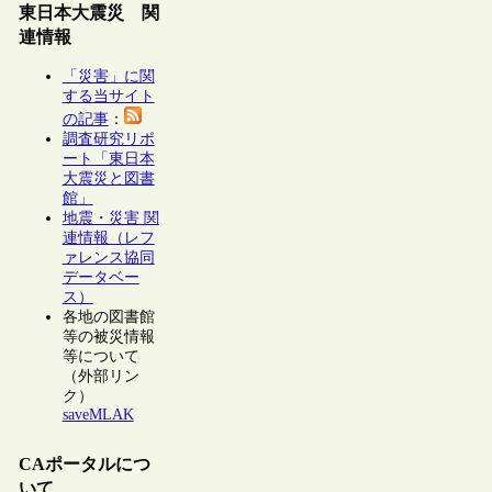
東日本大震災 関
連情報
「災害」に関
する当サイト
の記事
：
調査研究リポ
ート「東日本
大震災と図書
館」
地震・災害 関
連情報（レフ
ァレンス協同
データベー
ス）
各地の図書館
等の被災情報
等について
（外部リン
ク）
saveMLAK
CAポータルにつ
いて