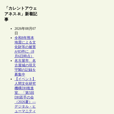
「カレントアウェ
アネス-R」新着記
事
2026年08月07
日
令和8年熊本
地震による文
化財等の被害
が83件に（8
月6日時点）
名古屋市、名
古屋城の現天
守閣の記録を
募集中
【イベント】
人間文化研究
機構DH推進
室、「第5回
DH若手の会
（2026夏）―
デジタル・ヒ
ューマニティ