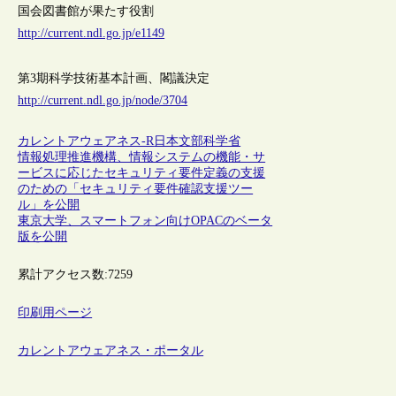
国会図書館が果たす役割
http://current.ndl.go.jp/e1149
第3期科学技術基本計画、閣議決定
http://current.ndl.go.jp/node/3704
カレントアウェアネス-R
日本
文部科学省
情報処理推進機構、情報システムの機能・サ
ービスに応じたセキュリティ要件定義の支援
のための「セキュリティ要件確認支援ツー
ル」を公開
東京大学、スマートフォン向けOPACのベータ
版を公開
累計アクセス数:
7259
印刷用ページ
カレントアウェアネス・ポータル