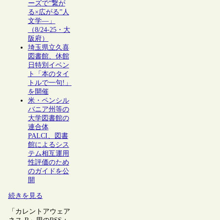
ーズで“繋が
る×広がる”人
文学―」
（8/24-25・大
阪府）
埼玉県立久喜
図書館、休館
日特別イベン
ト「本のタイ
トルで一句!」
を開催
米・ペンシル
バニア州等の
大学図書館の
連合体
PALCI、図書
館によるシス
テム相互運用
性評価のため
のガイドを公
開
続きを見る
「カレントアウェア