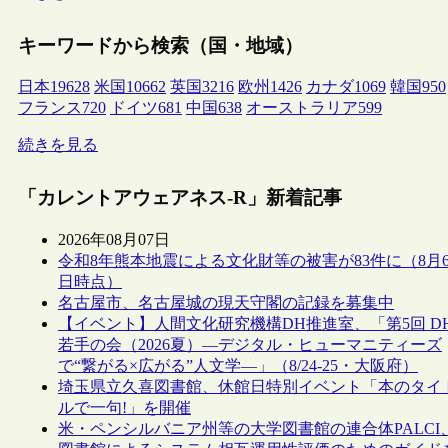
キーワードから検索（国・地域）
日本
19628
米国
10662
英国
3216
欧州
1426
カナダ
1069
韓国
950
フランス
720
ドイツ
681
中国
638
オーストラリア
599
続きを見る
「カレントアウェアネス-R」新着記事
2026年08月07日
令和8年熊本地震による文化財等の被害が83件に（8月
日時点）
名古屋市、名古屋城の現天守閣の記録を募集中
【イベント】人間文化研究機構DH推進室、「第5回 D
若手の会（2026夏）―デジタル・ヒューマニティーズ
で“繋がる×広がる”人文学―」（8/24-25・大阪府）
埼玉県立久喜図書館、休館日特別イベント「本のタイ
ルで一句!」を開催
米・ペンシルバニア州等の大学図書館の連合体PALCI