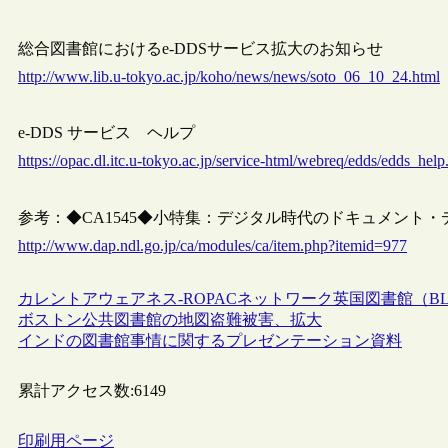
総合図書館におけるe-DDSサービス拡大のお知らせ
http://www.lib.u-tokyo.ac.jp/koho/news/news/soto_06_10_24.html
e-DDS サービス ヘルプ
https://opac.dl.itc.u-tokyo.ac.jp/service-html/webreq/edds/edds_help
参考：◆CA1545◆小特集：デジタル時代のドキュメント
http://www.dap.ndl.go.jp/ca/modules/ca/item.php?itemid=977
カレントアウェアネス-R
OPAC
ネットワーク
英国図書館（B
ボストン公共図書館の地図盗難被害、拡大
インドの図書館事情に関するプレゼンテーション資料
累計アクセス数:
6149
印刷用ページ