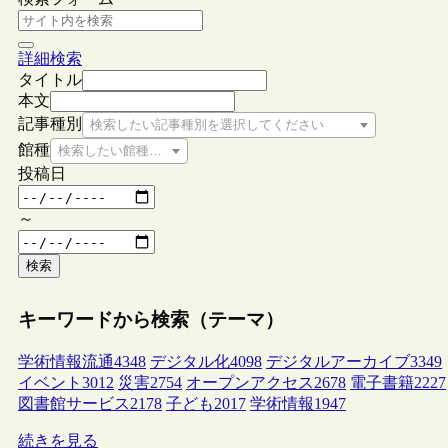
詳細検索
タイトル
本文
記事種別
検索したい記事種別を選択してください
館種
検索したい館種を選択してください
投稿日
～
検索
キーワードから検索（テーマ）
学術情報流通
4348
デジタル化
4098
デジタルアーカイブ
3349
イベント
3012
災害
2754
オープンアクセス
2678
電子書籍
2227
図書館サービス
2178
子ども
2017
学術情報
1947
続きを見る