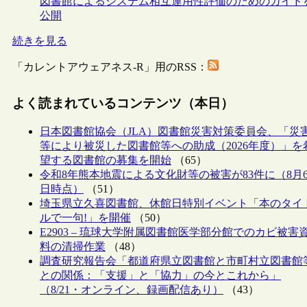
図書館によるシステム相互運用性評価のためのガイド
公開
続きを見る
「カレントアウェアネス-R」用のRSS：
よく読まれているコンテンツ（本日）
日本図書館協会（JLA）図書館災害対策委員会、「災
等により被災した図書館等への助成（2026年度）」を
望する図書館の募集を開始
（65）
令和8年熊本地震による文化財等の被害が83件に（8月
日時点）
（51）
埼玉県立久喜図書館、休館日特別イベント「本のタイ
ルで一句!」を開催
（50）
E2903 – 琉球大学附属図書館医学部分館でのカビ被害
料の清掃作業
（48）
調査研究報告会「都道府県立図書館と市町村立図書館
との関係：「支援」と「協力」の今とこれから」
（8/21・オンライン、録画配信あり）
（43）