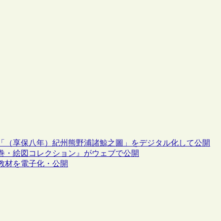
「（享保八年）紀州熊野浦諸鯨之圖」をデジタル化して公開
巻・絵図コレクション』がウェブで公開
教材を電子化・公開