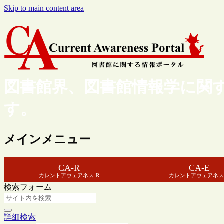
Skip to main content area
図書館界、図書館情報学に関
す。
メインメニュー
CA-R
CA-E
カレントアウェアネス-R
カレントアウェアネス
検索フォーム
詳細検索