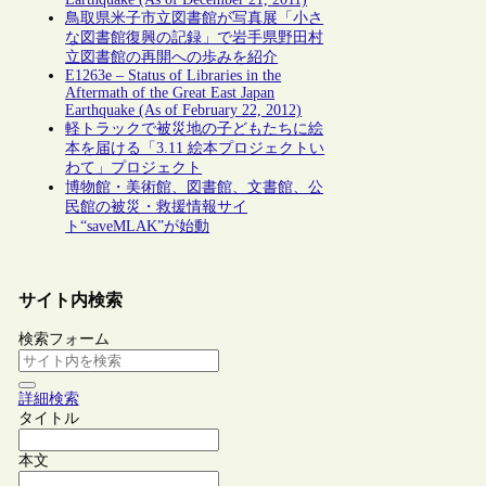
鳥取県米子市立図書館が写真展「小さ
な図書館復興の記録」で岩手県野田村
立図書館の再開への歩みを紹介
E1263e – Status of Libraries in the
Aftermath of the Great East Japan
Earthquake (As of February 22, 2012)
軽トラックで被災地の子どもたちに絵
本を届ける「3.11 絵本プロジェクトい
わて」プロジェクト
博物館・美術館、図書館、文書館、公
民館の被災・救援情報サイ
ト“saveMLAK”が始動
サイト内検索
検索フォーム
詳細検索
タイトル
本文