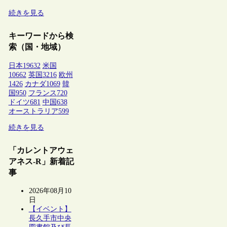
続きを見る
キーワードから検
索（国・地域）
日本
19632
米国
10662
英国
3216
欧州
1426
カナダ
1069
韓
国
950
フランス
720
ドイツ
681
中国
638
オーストラリア
599
続きを見る
「カレントアウェ
アネス-R」新着記
事
2026年08月10
日
【イベント】
長久手市中央