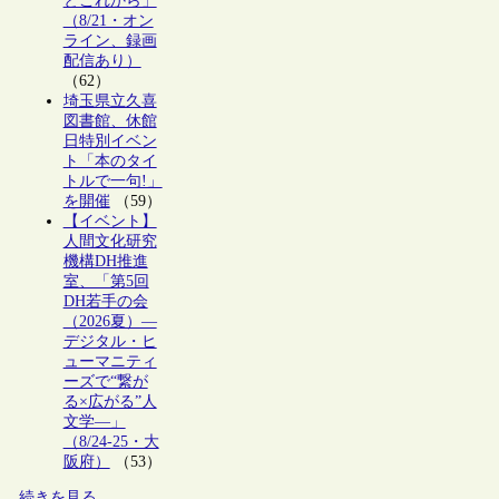
とこれから」
（8/21・オン
ライン、録画
配信あり）
（62）
埼玉県立久喜
図書館、休館
日特別イベン
ト「本のタイ
トルで一句!」
を開催
（59）
【イベント】
人間文化研究
機構DH推進
室、「第5回
DH若手の会
（2026夏）―
デジタル・ヒ
ューマニティ
ーズで“繋が
る×広がる”人
文学―」
（8/24-25・大
阪府）
（53）
続きを見る