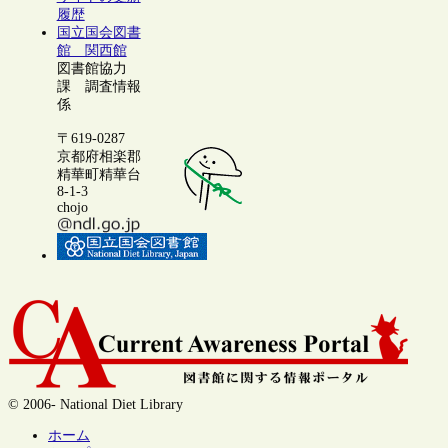
履歴
国立国会図書
館 関西館
図書館協力
課 調査情報
係
〒619-0287
京都府相楽郡
精華町精華台
8-1-3
chojo
© 2006- National Diet Library
ホーム