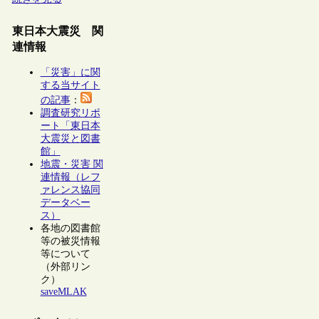
東日本大震災 関
連情報
「災害」に関
する当サイト
の記事
：
調査研究リポ
ート「東日本
大震災と図書
館」
地震・災害 関
連情報（レフ
ァレンス協同
データベー
ス）
各地の図書館
等の被災情報
等について
（外部リン
ク）
saveMLAK