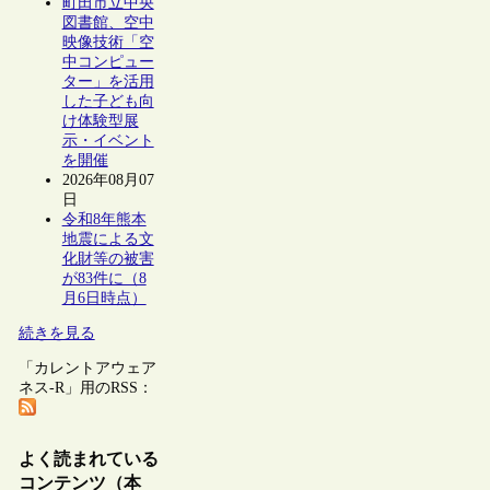
町田市立中央
図書館、空中
映像技術「空
中コンピュー
ター」を活用
した子ども向
け体験型展
示・イベント
を開催
2026年08月07
日
令和8年熊本
地震による文
化財等の被害
が83件に（8
月6日時点）
続きを見る
「カレントアウェア
ネス-R」用のRSS：
よく読まれている
コンテンツ（本