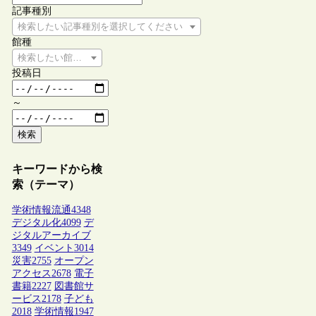
記事種別
検索したい記事種別を選択してください
館種
検索したい館種を選択してください
投稿日
～
検索
キーワードから検
索（テーマ）
学術情報流通
4348
デジタル化
4099
デ
ジタルアーカイブ
3349
イベント
3014
災害
2755
オープン
アクセス
2678
電子
書籍
2227
図書館サ
ービス
2178
子ども
2018
学術情報
1947