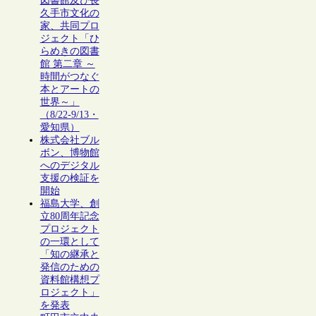
図書館及び長
久手市文化の
家、共同プロ
ジェクト「ひ
らめきの図書
館 第二章 ～
時間がつなぐ
本とアートの
世界～」
（8/22-9/13・
愛知県）
株式会社ブル
ボン、博物館
へのデジタル
支援の検証を
開始
福島大学、創
立80周年記念
プロジェクト
の一環として
「知の継承と
発信のための
資料館構想プ
ロジェクト」
を発表