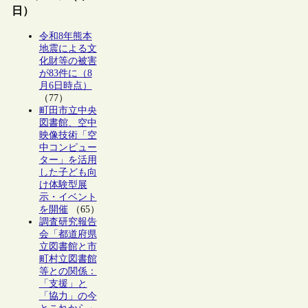
日）
令和8年熊本
地震による文
化財等の被害
が83件に（8
月6日時点）
（77）
町田市立中央
図書館、空中
映像技術「空
中コンピュー
ター」を活用
した子ども向
け体験型展
示・イベント
を開催
（65）
調査研究報告
会「都道府県
立図書館と市
町村立図書館
等との関係：
「支援」と
「協力」の今