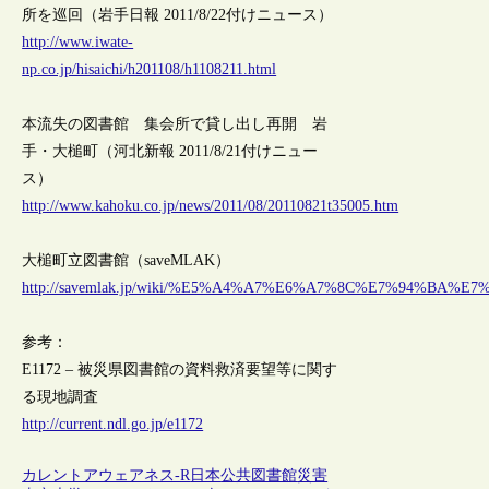
所を巡回（岩手日報 2011/8/22付けニュース）
http://www.iwate-
np.co.jp/hisaichi/h201108/h1108211.html
本流失の図書館 集会所で貸し出し再開 岩
手・大槌町（河北新報 2011/8/21付けニュー
ス）
http://www.kahoku.co.jp/news/2011/08/20110821t35005.htm
大槌町立図書館（saveMLAK）
http://savemlak.jp/wiki/%E5%A4%A7%E6%A7%8C%E7%94%B
参考：
E1172 – 被災県図書館の資料救済要望等に関す
る現地調査
http://current.ndl.go.jp/e1172
カレントアウェアネス-R
日本
公共図書館
災害