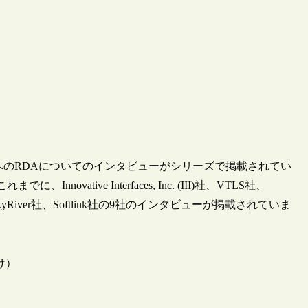
へのRDAについてのインタビューがシリーズで掲載されてい
ative Interfaces, Inc. (III)社、VTLS社、
OCLC、SkyRiver社、Softlink社の9社のインタビューが掲載されていま
0付け）