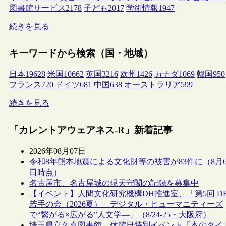
図書館サービス
2178
子ども
2017
学術情報
1947
続きを見る
キーワードから検索（国・地域）
日本
19628
米国
10662
英国
3216
欧州
1426
カナダ
1069
韓国
950
フランス
720
ドイツ
681
中国
638
オーストラリア
599
続きを見る
「カレントアウェアネス-R」新着記事
2026年08月07日
令和8年熊本地震による文化財等の被害が83件に（8月
日時点）
名古屋市、名古屋城の現天守閣の記録を募集中
【イベント】人間文化研究機構DH推進室、「第5回 D
若手の会（2026夏）―デジタル・ヒューマニティーズ
で“繋がる×広がる”人文学―」（8/24-25・大阪府）
埼玉県立久喜図書館、休館日特別イベント「本のタイ