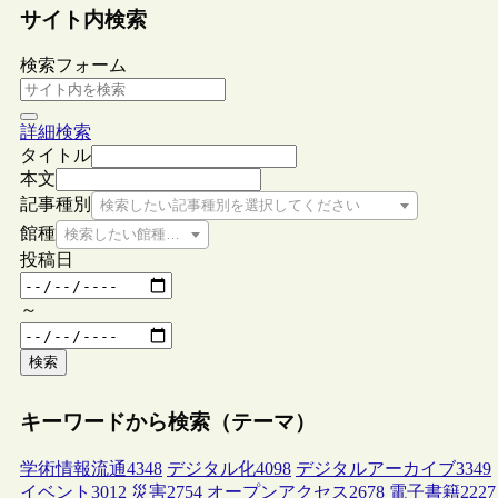
サイト内検索
検索フォーム
詳細検索
タイトル
本文
記事種別
検索したい記事種別を選択してください
館種
検索したい館種を選択してください
投稿日
～
検索
キーワードから検索（テーマ）
学術情報流通
4348
デジタル化
4098
デジタルアーカイブ
3349
イベント
3012
災害
2754
オープンアクセス
2678
電子書籍
2227