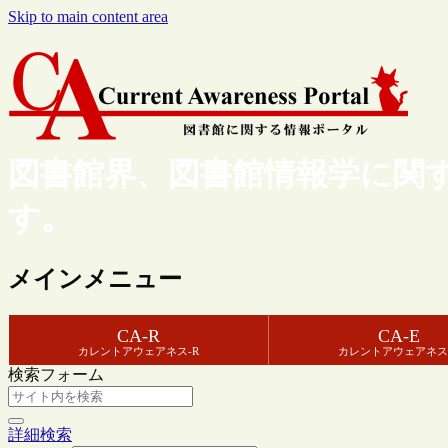
Skip to main content area
図書館界、図書館情報学に関
す。
メインメニュー
CA-R
CA-E
カレントアウェアネス-R
カレントアウェアネス
検索フォーム
詳細検索