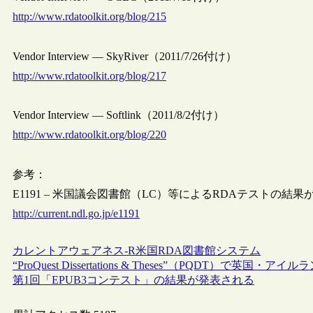
http://www.rdatoolkit.org/blog/215
Vendor Interview — SkyRiver（2011/7/26付け）
http://www.rdatoolkit.org/blog/217
Vendor Interview — Softlink（2011/8/2付け）
http://www.rdatoolkit.org/blog/220
参考：
E1191 – 米国議会図書館（LC）等によるRDAテストの結
http://current.ndl.go.jp/e1191
カレントアウェアネス-R
米国
RDA
図書館システム
“ProQuest Dissertations & Theses”（PQDT）で
第1回「EPUB3コンテスト」の結果が発表される