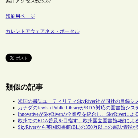
累計アクセス数:
5187
印刷用ページ
カレントアウェアネス・ポータル
類似の記事
米国の書誌ユーティリティSkyRiver社が同社の目録
カナダのJewish Public LibraryがRDA対応の図書館
InnovativeがSkyRiverの全業務を統合し、SkyRiv
欧州でのRDA普及を目指す、欧州国立図書館4館による“
SkyRiverから英国図書館(BL)の350万以上の書誌情