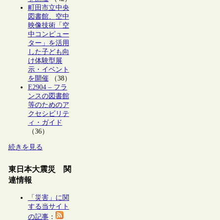
町田市立中央
図書館、空中
映像技術「空
中コンピュー
ター」を活用
した子ども向
け体験型展
示・イベント
を開催
（38）
E2904 – フラ
ンスの図書館
等のためのア
クセシビリテ
ィ・ガイド
（36）
続きを見る
東日本大震災 関
連情報
「災害」に関
する当サイト
の記事
：