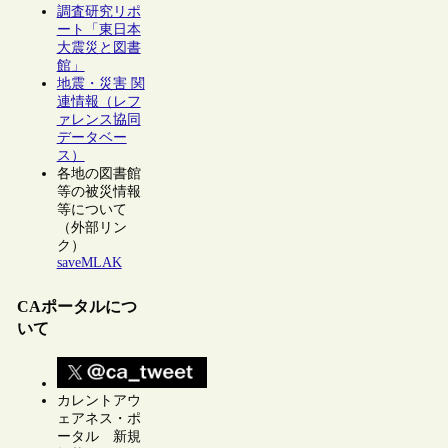
調査研究リポ
ート「東日本
大震災と図書
館」
地震・災害 関
連情報（レフ
ァレンス協同
データベー
ス）
各地の図書館
等の被災情報
等について
（外部リン
ク）
saveMLAK
CAポータルにつ
いて
カレントアウ
ェアネス・ポ
ータル 新規