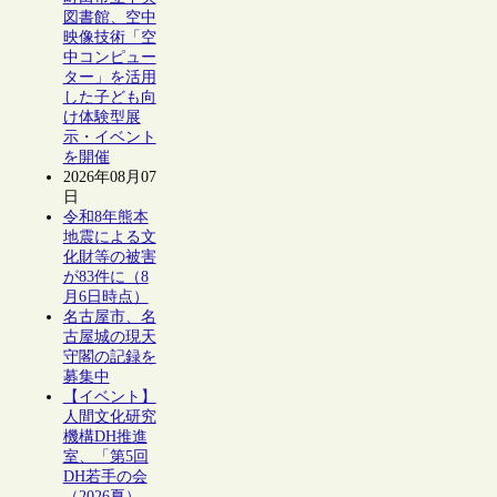
図書館、空中
映像技術「空
中コンピュー
ター」を活用
した子ども向
け体験型展
示・イベント
を開催
2026年08月07
日
令和8年熊本
地震による文
化財等の被害
が83件に（8
月6日時点）
名古屋市、名
古屋城の現天
守閣の記録を
募集中
【イベント】
人間文化研究
機構DH推進
室、「第5回
DH若手の会
（2026夏）―