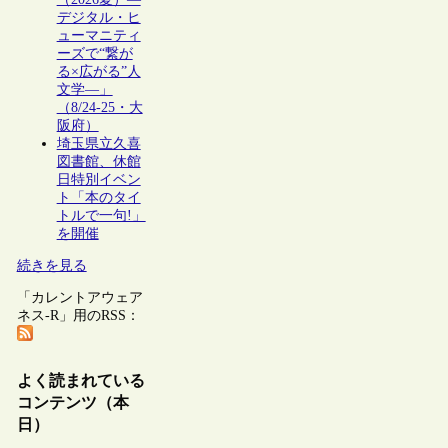
デジタル・ヒ
ューマニティ
ーズで“繋が
る×広がる”人
文学―」
（8/24-25・大
阪府）
埼玉県立久喜
図書館、休館
日特別イベン
ト「本のタイ
トルで一句!」
を開催
続きを見る
「カレントアウェア
ネス-R」用のRSS：
よく読まれている
コンテンツ（本
日）