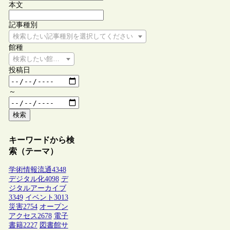
本文
記事種別
検索したい記事種別を選択してください
館種
検索したい館種を選択してください
投稿日
～
検索
キーワードから検
索（テーマ）
学術情報流通
4348
デジタル化
4098
デ
ジタルアーカイブ
3349
イベント
3013
災害
2754
オープン
アクセス
2678
電子
書籍
2227
図書館サ