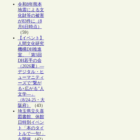
令和8年熊本
地震による文
化財等の被害
が83件に（8
月6日時点）
（59）
【イベント】
人間文化研究
機構DH推進
室、「第5回
DH若手の会
（2026夏）―
デジタル・ヒ
ューマニティ
ーズで“繋が
る×広がる”人
文学―」
（8/24-25・大
阪府）
（43）
埼玉県立久喜
図書館、休館
日特別イベン
ト「本のタイ
トルで一句!」
を開催
（42）