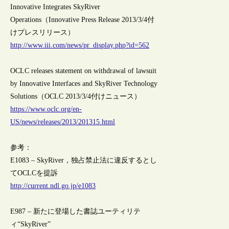
Innovative Integrates SkyRiver
Operations（Innovative Press Release 2013/3/4付
けプレスリリース）
http://www.iii.com/news/pr_display.php?id=562
OCLC releases statement on withdrawal of lawsuit
by Innovative Interfaces and SkyRiver Technology
Solutions（OCLC 2013/3/4付けニュース）
https://www.oclc.org/en-
US/news/releases/2013/201315.html
参考：
E1083 – SkyRiver，独占禁止法に違反するとし
てOCLCを提訴
http://current.ndl.go.jp/e1083
E987 – 新たに登場した書誌ユーティリテ
ィ“SkyRiver”