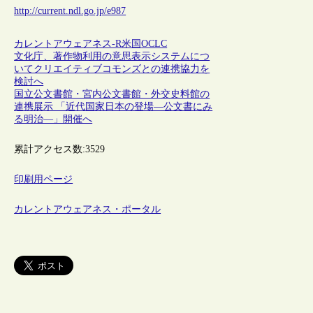
http://current.ndl.go.jp/e987
カレントアウェアネス-R
米国
OCLC
文化庁、著作物利用の意思表示システムにつ
いてクリエイティブコモンズとの連携協力を
検討へ
国立公文書館・宮内公文書館・外交史料館の
連携展示 「近代国家日本の登場―公文書にみ
る明治―」開催へ
累計アクセス数:
3529
印刷用ページ
カレントアウェアネス・ポータル