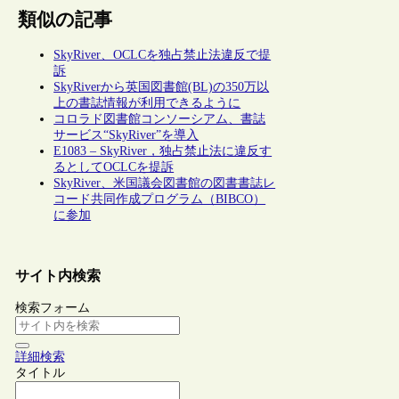
類似の記事
SkyRiver、OCLCを独占禁止法違反で提
訴
SkyRiverから英国図書館(BL)の350万以
上の書誌情報が利用できるように
コロラド図書館コンソーシアム、書誌
サービス“SkyRiver”を導入
E1083 – SkyRiver，独占禁止法に違反す
るとしてOCLCを提訴
SkyRiver、米国議会図書館の図書書誌レ
コード共同作成プログラム（BIBCO）
に参加
サイト内検索
検索フォーム
詳細検索
タイトル