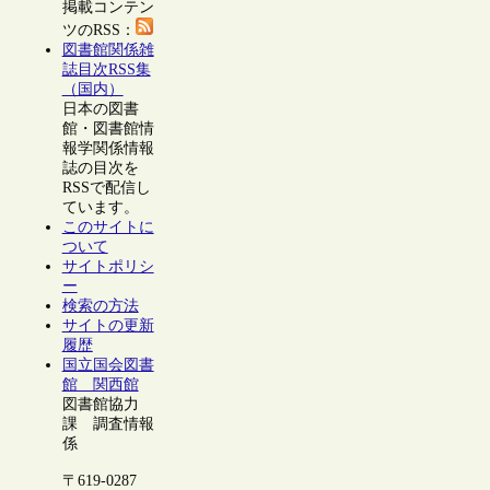
掲載コンテン
ツのRSS：
図書館関係雑
誌目次RSS集
（国内）
日本の図書
館・図書館情
報学関係情報
誌の目次を
RSSで配信し
ています。
このサイトに
ついて
サイトポリシ
ー
検索の方法
サイトの更新
履歴
国立国会図書
館 関西館
図書館協力
課 調査情報
係
〒619-0287