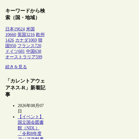
キーワードから検
索（国・地域）
日本
19624
米国
10660
英国
3216
欧州
1426
カナダ
1069
韓
国
950
フランス
720
ドイツ
681
中国
638
オーストラリア
599
続きを見る
「カレントアウェ
アネス-R」新着記
事
2026年08月07
日
【イベント】
国立国会図書
館（NDL）
「令和8年度