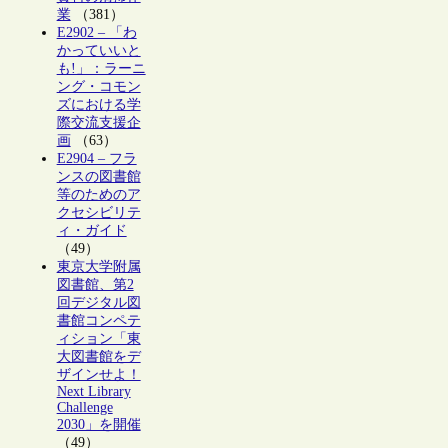
業
（381）
E2902 – 「わ
かっていいと
も!」：ラーニ
ング・コモン
ズにおける学
際交流支援企
画
（63）
E2904 – フラ
ンスの図書館
等のためのア
クセシビリテ
ィ・ガイド
（49）
東京大学附属
図書館、第2
回デジタル図
書館コンペテ
ィション「東
大図書館をデ
ザインせよ！
Next Library
Challenge
2030」を開催
（49）