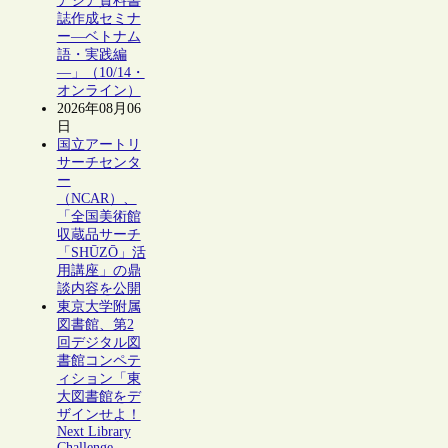
アジア資料書
誌作成セミナ
ー―ベトナム
語・実践編
―」（10/14・
オンライン）
2026年08月06
日
国立アートリ
サーチセンタ
ー
（NCAR）、
「全国美術館
収蔵品サーチ
「SHŪZŌ」活
用講座」の鼎
談内容を公開
東京大学附属
図書館、第2
回デジタル図
書館コンペテ
ィション「東
大図書館をデ
ザインせよ！
Next Library
Challenge