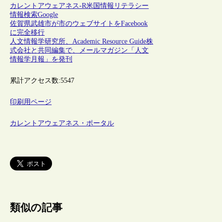
カレントアウェアネス-R
米国
情報リテラシー
情報検索
Google
佐賀県武雄市が市のウェブサイトをFacebook
に完全移行
人文情報学研究所、Academic Resource Guide株
式会社と共同編集で、メールマガジン「人文
情報学月報」を発刊
累計アクセス数:
5547
印刷用ページ
カレントアウェアネス・ポータル
類似の記事