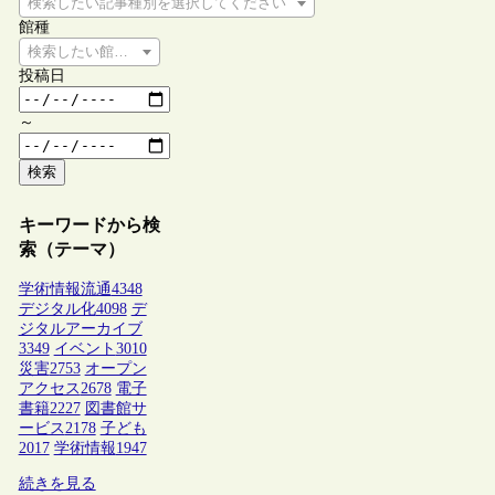
検索したい記事種別を選択してください
館種
検索したい館種を選択してください
投稿日
～
検索
キーワードから検
索（テーマ）
学術情報流通
4348
デジタル化
4098
デ
ジタルアーカイブ
3349
イベント
3010
災害
2753
オープン
アクセス
2678
電子
書籍
2227
図書館サ
ービス
2178
子ども
2017
学術情報
1947
続きを見る