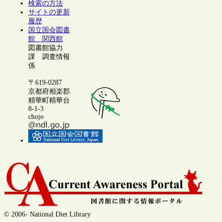
検索の方法
サイトの更新
履歴
国立国会図書
館 関西館
図書館協力
課 調査情報
係
〒619-0287
京都府相楽郡
精華町精華台
8-1-3
chojo
© 2006- National Diet Library