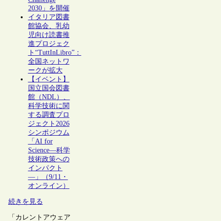
2030」を開催
イタリア図書
館協会、乳幼
児向け読書推
進プロジェク
ト“TuttInLibro”：
全国ネットワ
ークが拡大
【イベント】
国立国会図書
館（NDL）、
科学技術に関
する調査プロ
ジェクト2026
シンポジウム
「AI for
Science―科学
技術政策への
インパクト
―」（9/11・
オンライン）
続きを見る
「カレントアウェア