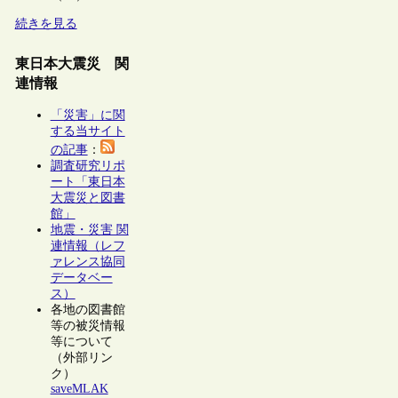
続きを見る
東日本大震災 関
連情報
「災害」に関
する当サイト
の記事
：
調査研究リポ
ート「東日本
大震災と図書
館」
地震・災害 関
連情報（レフ
ァレンス協同
データベー
ス）
各地の図書館
等の被災情報
等について
（外部リン
ク）
saveMLAK