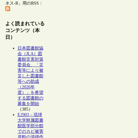
ネス-R」用のRSS：
よく読まれている
コンテンツ（本
日）
日本図書館協
会（JLA）図
書館災害対策
委員会、「災
害等により被
災した図書館
等への助成
（2026年
度）」を希望
する図書館の
募集を開始
（385）
E2903 – 琉球
大学附属図書
館医学部分館
でのカビ被害
資料の清掃作