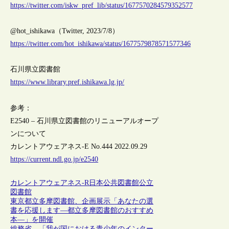
https://twitter.com/iskw_pref_lib/status/1677570284579352577
@hot_ishikawa（Twitter, 2023/7/8）
https://twitter.com/hot_ishikawa/status/1677579878571577346
石川県立図書館
https://www.library.pref.ishikawa.lg.jp/
参考：
E2540 – 石川県立図書館のリニューアルオープ
ンについて
カレントアウェアネス-E No.444 2022.09.29
https://current.ndl.go.jp/e2540
カレントアウェアネス-R
日本
公共図書館
公立
図書館
東京都立多摩図書館、企画展示「あなたの選
書を応援します―都立多摩図書館のおすすめ
本―」を開催
総務省、「我が国における青少年のインター