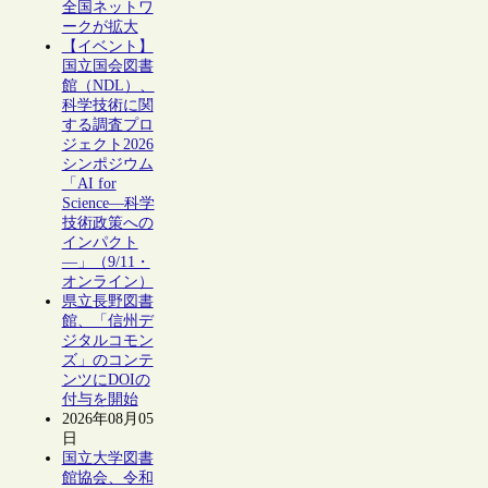
全国ネットワ
ークが拡大
【イベント】
国立国会図書
館（NDL）、
科学技術に関
する調査プロ
ジェクト2026
シンポジウム
「AI for
Science―科学
技術政策への
インパクト
―」（9/11・
オンライン）
県立長野図書
館、「信州デ
ジタルコモン
ズ」のコンテ
ンツにDOIの
付与を開始
2026年08月05
日
国立大学図書
館協会、令和