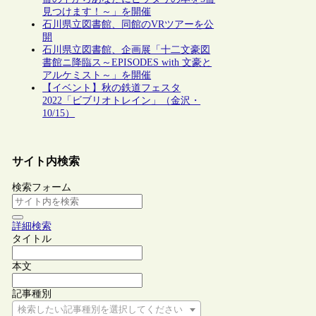
見つけます！～」を開催
石川県立図書館、同館のVRツアーを公
開
石川県立図書館、企画展「十二文豪図
書館ニ降臨ス～EPISODES with 文豪と
アルケミスト～」を開催
【イベント】秋の鉄道フェスタ
2022「ビブリオトレイン」（金沢・
10/15）
サイト内検索
検索フォーム
詳細検索
タイトル
本文
記事種別
検索したい記事種別を選択してください