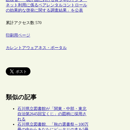
ネット利用に係るペアレンタルコントロール
の効果的な啓発に関する調査結果」を公表
累計アクセス数:
570
印刷用ページ
カレントアウェアネス・ポータル
類似の記事
石川県立図書館が「関東・中部・東北
自治第2645回宝くじ」の図柄に採用さ
れる
石川県立図書館、「秋の選書祭～100万
冊の中からあなたにピッタリの本を5冊