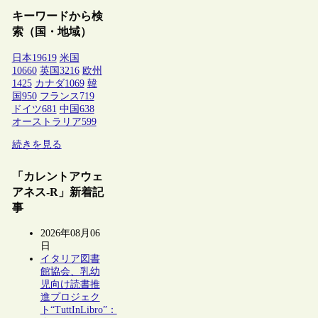
キーワードから検
索（国・地域）
日本
19619
米国
10660
英国
3216
欧州
1425
カナダ
1069
韓
国
950
フランス
719
ドイツ
681
中国
638
オーストラリア
599
続きを見る
「カレントアウェ
アネス-R」新着記
事
2026年08月06
日
イタリア図書
館協会、乳幼
児向け読書推
進プロジェク
ト“TuttInLibro”：