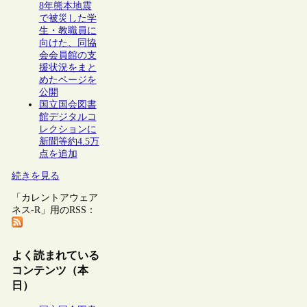
8年熊本地震
で被災した学
生・教職員に
向けた、同協
会会員館の支
援状況をまと
めたページを
公開
国立国会図書
館デジタルコ
レクションに
新聞等約4.5万
点を追加
続きを見る
「カレントアウェア
ネス-R」用のRSS：
よく読まれている
コンテンツ（本
日）