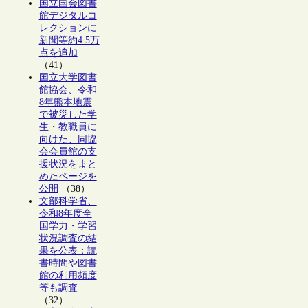
国立国会図書
館デジタルコ
レクションに
新聞等約4.5万
点を追加
（41）
国立大学図書
館協会、令和
8年熊本地震
で被災した学
生・教職員に
向けた、同協
会会員館の支
援状況をまと
めたページを
公開
（38）
文部科学省、
令和8年度全
国学力・学習
状況調査の結
果を公表：読
書時間や図書
館の利用頻度
等も調査
（32）