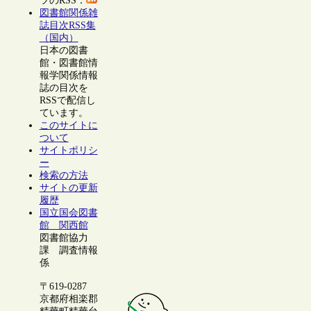
ツのRSS：
図書館関係雑
誌目次RSS集
（国内）
日本の図書
館・図書館情
報学関係情報
誌の目次を
RSSで配信し
ています。
このサイトに
ついて
サイトポリシ
ー
検索の方法
サイトの更新
履歴
国立国会図書
館 関西館
図書館協力
課 調査情報
係
〒619-0287
京都府相楽郡