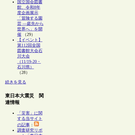
国立国会図書
館、令和8年
度企画展示
「冒険する園
芸 ―庭先から
世界へ」を開
催
（29）
【イベント】
第112回全国
図書館大会石
川大会
（11/19-20・
石川県）
（28）
続きを見る
東日本大震災 関
連情報
「災害」に関
する当サイト
の記事
：
調査研究リポ