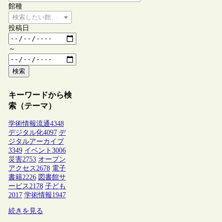
館種
検索したい館種を選択してください
投稿日
～
検索
キーワードから検
索（テーマ）
学術情報流通
4348
デジタル化
4097
デ
ジタルアーカイブ
3349
イベント
3006
災害
2753
オープン
アクセス
2678
電子
書籍
2226
図書館サ
ービス
2178
子ども
2017
学術情報
1947
続きを見る