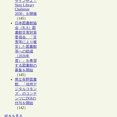
ザインせよ！
Next Library
Challenge
2030」を開催
（145）
日本図書館協
会（JLA）図
書館災害対策
委員会、「災
害等により被
災した図書館
等への助成
（2026年
度）」を希望
する図書館の
募集を開始
（145）
県立長野図書
館、「信州デ
ジタルコモン
ズ」のコンテ
ンツにDOIの
付与を開始
（142）
続きを見る