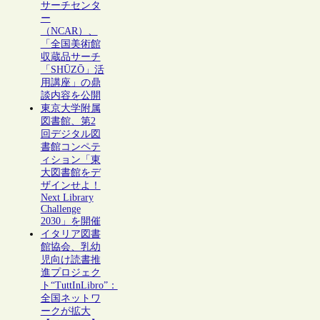
サーチセンタ
ー
（NCAR）、
「全国美術館
収蔵品サーチ
「SHŪZŌ」活
用講座」の鼎
談内容を公開
東京大学附属
図書館、第2
回デジタル図
書館コンペテ
ィション「東
大図書館をデ
ザインせよ！
Next Library
Challenge
2030」を開催
イタリア図書
館協会、乳幼
児向け読書推
進プロジェク
ト“TuttInLibro”：
全国ネットワ
ークが拡大