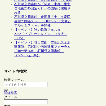
石川県立図書館が「関東・中部・東北
自治第2645回宝くじ」の図柄に採用さ
れる
石川県立図書館、企画展「十二文豪図
書館ニ降臨ス～EPISODES with 文豪と
アルケミスト～」を開催
【イベント】秋の鉄道フェスタ
2022「ビブリオトレイン」（金沢・
10/15）
【イベント】谷口吉郎・吉生記念金沢
建築館、第10回企画展建築フォーラム
「知の新拠点・石川県立図書館」
（3/22・石川県）
サイト内検索
検索フォーム
詳細検索
タイトル