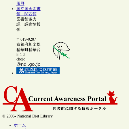
履歴
国立国会図書
館 関西館
図書館協力
課 調査情報
係
〒619-0287
京都府相楽郡
精華町精華台
8-1-3
chojo
© 2006- National Diet Library
ホーム