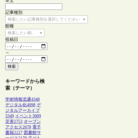
本文
記事種別
検索したい記事種別を選択してください
館種
検索したい館種を選択してください
投稿日
～
検索
キーワードから検
索（テーマ）
学術情報流通
4348
デジタル化
4098
デ
ジタルアーカイブ
3349
イベント
3009
災害
2753
オープン
アクセス
2678
電子
書籍
2227
図書館サ