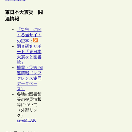
東日本大震災 関
連情報
「災害」に関
する当サイト
の記事
：
調査研究リポ
ート「東日本
大震災と図書
館」
地震・災害 関
連情報（レフ
ァレンス協同
データベー
ス）
各地の図書館
等の被災情報
等について
（外部リン
ク）
saveMLAK