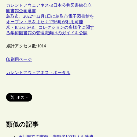
カレントアウェアネス-R
日本
公共図書館
公立
図書館
企画
選書
鳥取市、2022年12月1日に鳥取市電子図書館を
オープン：県をまたぐ1市6町が利用可能
米・Ithaka S+R、コレクションの多様化に関す
る学術図書館の管理職向けのガイドを公開
累計アクセス数:
1014
印刷用ページ
カレントアウェアネス・ポータル
類似の記事
石川県立図書館、来館者100万人を達成