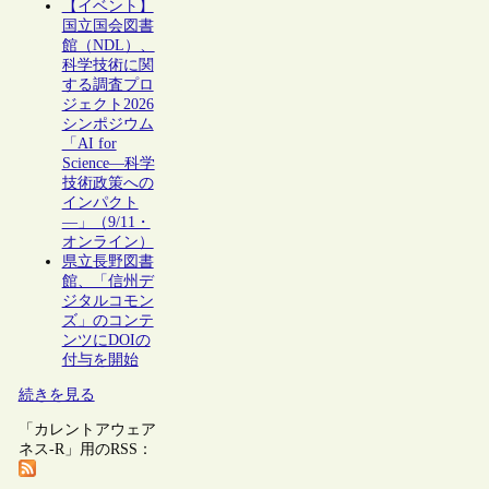
【イベント】
国立国会図書
館（NDL）、
科学技術に関
する調査プロ
ジェクト2026
シンポジウム
「AI for
Science―科学
技術政策への
インパクト
―」（9/11・
オンライン）
県立長野図書
館、「信州デ
ジタルコモン
ズ」のコンテ
ンツにDOIの
付与を開始
続きを見る
「カレントアウェア
ネス-R」用のRSS：