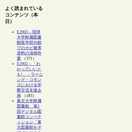
よく読まれている
コンテンツ（本
日）
E2903 – 琉球
大学附属図書
館医学部分館
でのカビ被害
資料の清掃作
業
（371）
E2902 – 「わ
かっていいと
も!」：ラーニ
ング・コモン
ズにおける学
際交流支援企
画
（183）
東京大学附属
図書館、第2
回デジタル図
書館コンペテ
ィション「東
大図書館をデ