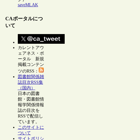
saveMLAK
CAポータルにつ
いて
カレントアウ
ェアネス・ポ
ータル 新規
掲載コンテン
ツのRSS：
図書館関係雑
誌目次RSS集
（国内）
日本の図書
館・図書館情
報学関係情報
誌の目次を
RSSで配信し
ています。
このサイトに
ついて
サイトポリシ