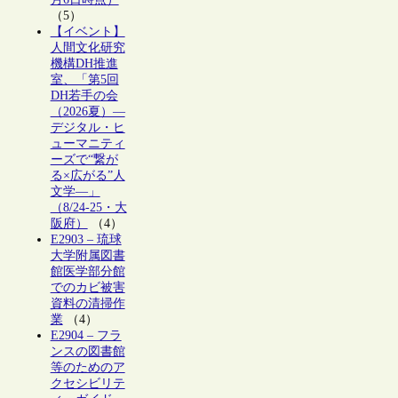
（5）
【イベント】
人間文化研究
機構DH推進
室、「第5回
DH若手の会
（2026夏）―
デジタル・ヒ
ューマニティ
ーズで“繋が
る×広がる”人
文学―」
（8/24-25・大
阪府）
（4）
E2903 – 琉球
大学附属図書
館医学部分館
でのカビ被害
資料の清掃作
業
（4）
E2904 – フラ
ンスの図書館
等のためのア
クセシビリテ