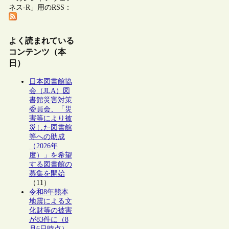
ネス-R」用のRSS：
よく読まれている
コンテンツ（本
日）
日本図書館協
会（JLA）図
書館災害対策
委員会、「災
害等により被
災した図書館
等への助成
（2026年
度）」を希望
する図書館の
募集を開始
（11）
令和8年熊本
地震による文
化財等の被害
が83件に（8
月6日時点）