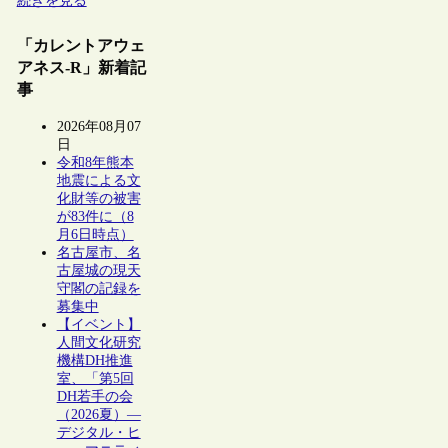
続きを見る
「カレントアウェ
アネス-R」新着記
事
2026年08月07
日
令和8年熊本
地震による文
化財等の被害
が83件に（8
月6日時点）
名古屋市、名
古屋城の現天
守閣の記録を
募集中
【イベント】
人間文化研究
機構DH推進
室、「第5回
DH若手の会
（2026夏）―
デジタル・ヒ