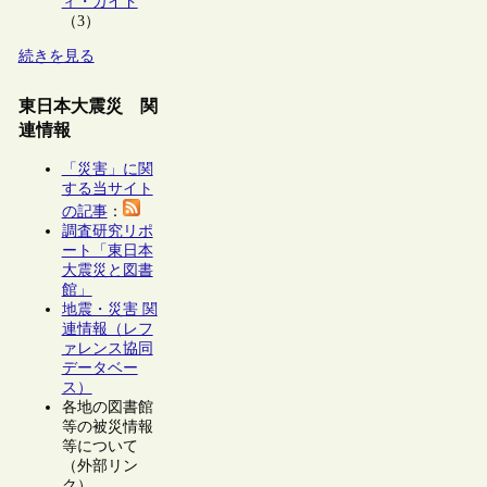
ィ・ガイド
（3）
続きを見る
東日本大震災 関
連情報
「災害」に関
する当サイト
の記事
：
調査研究リポ
ート「東日本
大震災と図書
館」
地震・災害 関
連情報（レフ
ァレンス協同
データベー
ス）
各地の図書館
等の被災情報
等について
（外部リン
ク）