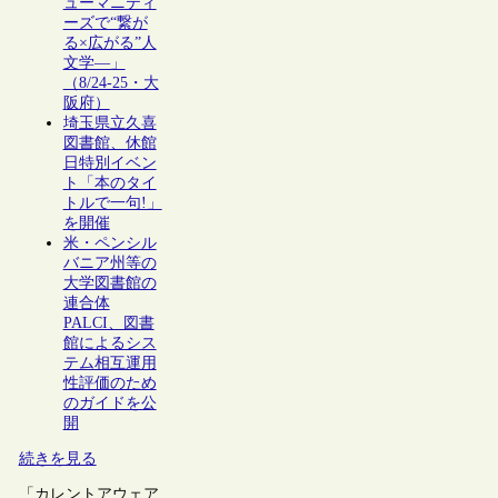
ューマニティ
ーズで“繋が
る×広がる”人
文学―」
（8/24-25・大
阪府）
埼玉県立久喜
図書館、休館
日特別イベン
ト「本のタイ
トルで一句!」
を開催
米・ペンシル
バニア州等の
大学図書館の
連合体
PALCI、図書
館によるシス
テム相互運用
性評価のため
のガイドを公
開
続きを見る
「カレントアウェア