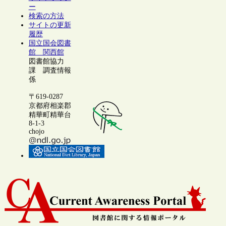
ー
検索の方法
サイトの更新
履歴
国立国会図書
館 関西館
図書館協力
課 調査情報
係
〒619-0287
京都府相楽郡
精華町精華台
8-1-3
chojo