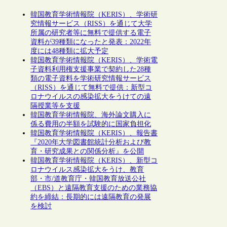
韓国教育学術情報院（KERIS）、学術研
究情報サービス（RISS）を通じて大学
所属の研究者等に無料で提供する電子
資料が39種類になったと発表：2022年
度には48種類に拡大予定
韓国教育学術情報院（KERIS）、学術電
子資料利用権支援事業で契約した28種
類の電子資料を学術研究情報サービス
（RISS）を通じて無料で提供：新型コ
ロナウイルスの感染拡大をうけての遠
隔授業等を支援
韓国教育学術情報院、海外論文購入に
係る費用の半額を試験的に国家負担化
韓国教育学術情報院（KERIS）、報告書
『2020年大学図書館統計分析および教
育・研究成果との関係分析』を公開
韓国教育学術情報院（KERIS）、新型コ
ロナウイルス感染拡大をうけ、教育
部・市/道教育庁・韓国教育放送公社
（EBS）と遠隔教育支援のための業務協
約を締結：長期的には遠隔教育の発展
を検討