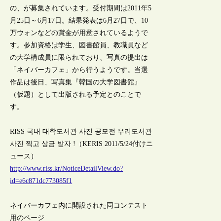
の、が募集されています。受付期間は2011年5
月25日～6月17日。結果発表は6月27日で、10
万ウォンなどの賞金が用意されているようで
す。参加資格は学生、図書館員、教職員など
の大学構成員に限られており、写真の提出は
「ネイバーカフェ」から行うようです。当選
作品は後日、写真集『韓国の大学図書館』
（仮題）として出版される予定とのことで
す。
RISS 국내 대학도서관 사진 공모전 우리도서관
사진 찍고 상금 받자 !（KERIS 2011/5/24付けニ
ュース）
http://www.riss.kr/NoticeDetailView.do?
id=e6c871dc773085f1
ネイバーカフェ内に開設された同コンテスト
用のページ