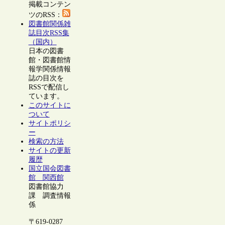
掲載コンテン
ツのRSS：
図書館関係雑
誌目次RSS集
（国内）
日本の図書
館・図書館情
報学関係情報
誌の目次を
RSSで配信し
ています。
このサイトに
ついて
サイトポリシ
ー
検索の方法
サイトの更新
履歴
国立国会図書
館 関西館
図書館協力
課 調査情報
係
〒619-0287