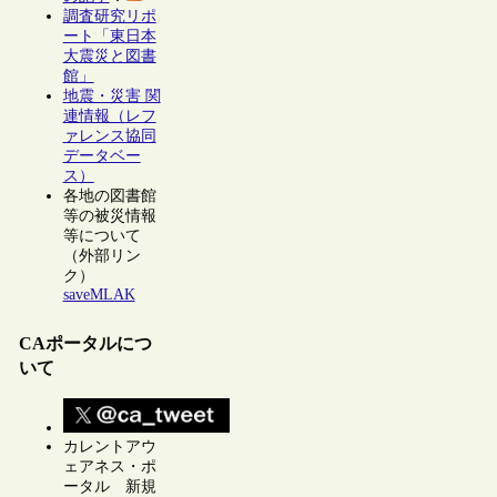
調査研究リポ
ート「東日本
大震災と図書
館」
地震・災害 関
連情報（レフ
ァレンス協同
データベー
ス）
各地の図書館
等の被災情報
等について
（外部リン
ク）
saveMLAK
CAポータルにつ
いて
カレントアウ
ェアネス・ポ
ータル 新規