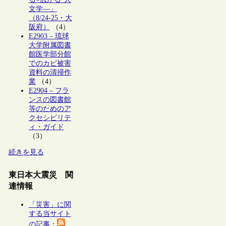
文学―」
（8/24-25・大
阪府）
（4）
E2903 – 琉球
大学附属図書
館医学部分館
でのカビ被害
資料の清掃作
業
（4）
E2904 – フラ
ンスの図書館
等のためのア
クセシビリテ
ィ・ガイド
（3）
続きを見る
東日本大震災 関
連情報
「災害」に関
する当サイト
の記事
：