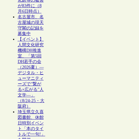
化財等の被害
が83件に（8
月6日時点）
名古屋市、名
古屋城の現天
守閣の記録を
募集中
【イベント】
人間文化研究
機構DH推進
室、「第5回
DH若手の会
（2026夏）―
デジタル・ヒ
ューマニティ
ーズで“繋が
る×広がる”人
文学―」
（8/24-25・大
阪府）
埼玉県立久喜
図書館、休館
日特別イベン
ト「本のタイ
トルで一句!」