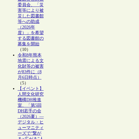
委員会、「災
害等により被
災した図書館
等への助成
（2026年
度）」を希望
する図書館の
募集を開始
（10）
令和8年熊本
地震による文
化財等の被害
が83件に（8
月6日時点）
（5）
【イベント】
人間文化研究
機構DH推進
室、「第5回
DH若手の会
（2026夏）―
デジタル・ヒ
ューマニティ
ーズで“繋が
る×広がる”人