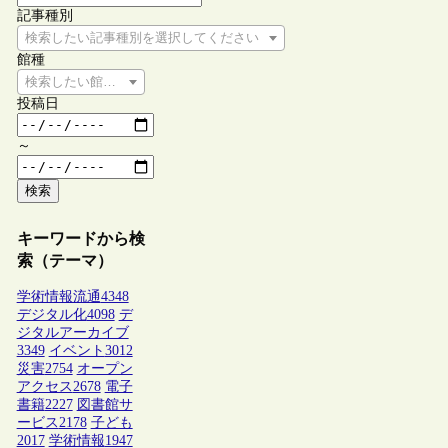
記事種別
検索したい記事種別を選択してください
館種
検索したい館種を選択してください
投稿日
～
検索
キーワードから検
索（テーマ）
学術情報流通
4348
デジタル化
4098
デ
ジタルアーカイブ
3349
イベント
3012
災害
2754
オープン
アクセス
2678
電子
書籍
2227
図書館サ
ービス
2178
子ども
2017
学術情報
1947