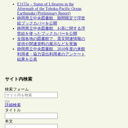
E1155e – Status of Libraries in the
Aftermath of the Tohoku-Pacific Ocean
Earthquake (Preliminary Report)
静岡県立中央図書館、期間限定で浮世
絵ブックカバーを公開
静岡県立中央図書館、お茶に関する浮
世絵を使ったブックカバーを公開
全国各地の図書館で、震災関連情報の
提供や関連資料の展示などを実施
静岡県立中央図書館、2010年度の来館
利用者・協力貸出利用者のアンケート
結果を公表
サイト内検索
検索フォーム
詳細検索
タイトル
本文