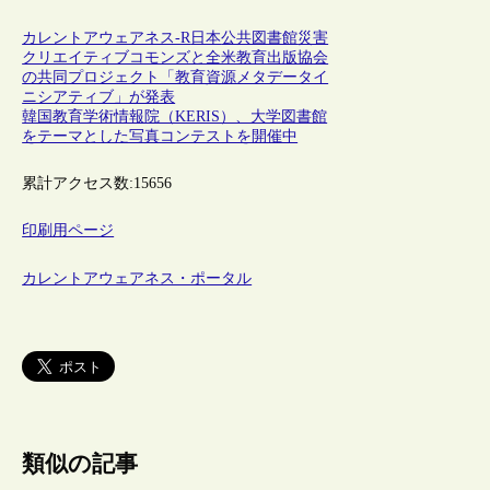
カレントアウェアネス-R
日本
公共図書館
災害
クリエイティブコモンズと全米教育出版協会
の共同プロジェクト「教育資源メタデータイ
ニシアティブ」が発表
韓国教育学術情報院（KERIS）、大学図書館
をテーマとした写真コンテストを開催中
累計アクセス数:
15656
印刷用ページ
カレントアウェアネス・ポータル
類似の記事