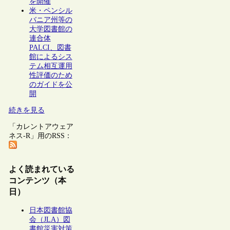
を開催
米・ペンシル
バニア州等の
大学図書館の
連合体
PALCI、図書
館によるシス
テム相互運用
性評価のため
のガイドを公
開
続きを見る
「カレントアウェア
ネス-R」用のRSS：
よく読まれている
コンテンツ（本
日）
日本図書館協
会（JLA）図
書館災害対策