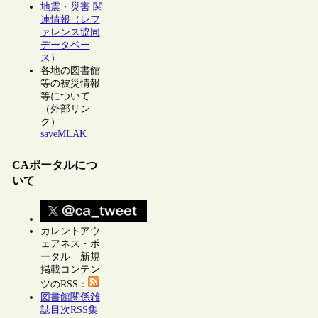
地震・災害 関
連情報（レフ
ァレンス協同
データベー
ス）
各地の図書館
等の被災情報
等について
（外部リン
ク）
saveMLAK
CAポータルにつ
いて
カレントアウ
ェアネス・ポ
ータル 新規
掲載コンテン
ツのRSS：
図書館関係雑
誌目次RSS集