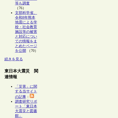
等も調査
（76）
文部科学省、
令和8年熊本
地震による学
校・社会教育
施設等の被害
と対応につい
ての情報をま
とめたページ
を公開
（70）
続きを見る
東日本大震災 関
連情報
「災害」に関
する当サイト
の記事
：
調査研究リポ
ート「東日本
大震災と図書
館」