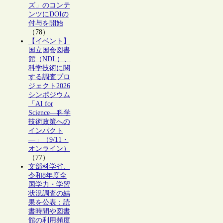
ズ」のコンテ
ンツにDOIの
付与を開始
（78）
【イベント】
国立国会図書
館（NDL）、
科学技術に関
する調査プロ
ジェクト2026
シンポジウム
「AI for
Science―科学
技術政策への
インパクト
―」（9/11・
オンライン）
（77）
文部科学省、
令和8年度全
国学力・学習
状況調査の結
果を公表：読
書時間や図書
館の利用頻度