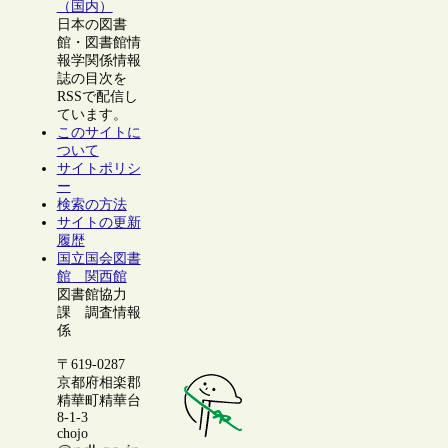
（国内）
日本の図書
館・図書館情
報学関係情報
誌の目次を
RSSで配信し
ています。
このサイトに
ついて
サイトポリシ
ー
検索の方法
サイトの更新
履歴
国立国会図書
館 関西館
図書館協力
課 調査情報
係
〒619-0287
京都府相楽郡
精華町精華台
8-1-3
chojo