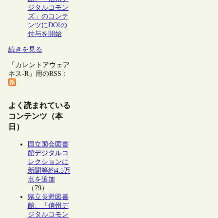
ジタルコモン
ズ」のコンテ
ンツにDOIの
付与を開始
続きを見る
「カレントアウェア
ネス-R」用のRSS：
よく読まれている
コンテンツ（本
日）
国立国会図書
館デジタルコ
レクションに
新聞等約4.5万
点を追加
（79）
県立長野図書
館、「信州デ
ジタルコモン