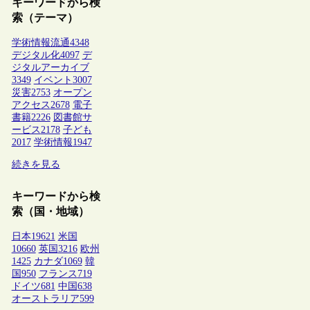
キーワードから検
索（テーマ）
学術情報流通
4348
デジタル化
4097
デ
ジタルアーカイブ
3349
イベント
3007
災害
2753
オープン
アクセス
2678
電子
書籍
2226
図書館サ
ービス
2178
子ども
2017
学術情報
1947
続きを見る
キーワードから検
索（国・地域）
日本
19621
米国
10660
英国
3216
欧州
1425
カナダ
1069
韓
国
950
フランス
719
ドイツ
681
中国
638
オーストラリア
599