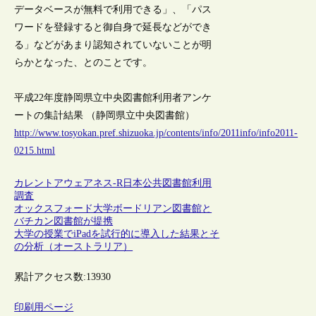
データベースが無料で利用できる」、「パス
ワードを登録すると御自身で延長などができ
る」などがあまり認知されていないことが明
らかとなった、とのことです。
平成22年度静岡県立中央図書館利用者アンケ
ートの集計結果 （静岡県立中央図書館）
http://www.tosyokan.pref.shizuoka.jp/contents/info/2011info/info2011-
0215.html
カレントアウェアネス-R
日本
公共図書館
利用
調査
オックスフォード大学ボードリアン図書館と
バチカン図書館が提携
大学の授業でiPadを試行的に導入した結果とそ
の分析（オーストラリア）
累計アクセス数:
13930
印刷用ページ