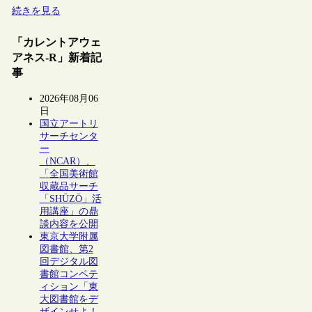
続きを見る
「カレントアウェ
アネス-R」新着記
事
2026年08月06
日
国立アートリ
サーチセンタ
ー
（NCAR）、
「全国美術館
収蔵品サーチ
「SHŪZŌ」活
用講座」の鼎
談内容を公開
東京大学附属
図書館、第2
回デジタル図
書館コンペテ
ィション「東
大図書館をデ
ザインせよ！