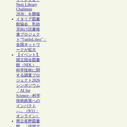
Next Library
Challenge
2030」を開催
イタリア図書
館協会、乳幼
児向け読書推
進プロジェク
ト“TuttInLibro”：
全国ネットワ
ークが拡大
【イベント】
国立国会図書
館（NDL）、
科学技術に関
する調査プロ
ジェクト2026
シンポジウム
「AI for
Science―科学
技術政策への
インパクト
―」（9/11・
オンライン）
県立長野図書
館、「信州デ