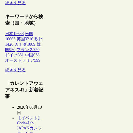
続きを見る
キーワードから検
索（国・地域）
日本
19633
米国
10663
英国
3216
欧州
1426
カナダ
1069
韓
国
950
フランス
720
ドイツ
681
中国
638
オーストラリア
599
続きを見る
「カレントアウェ
アネス-R」新着記
事
2026年08月10
日
【イベント】
Code4Lib
JAPANカンフ