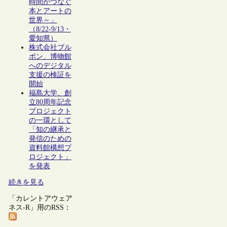
時間がつなぐ
本とアートの
世界～」
（8/22-9/13・
愛知県）
株式会社ブル
ボン、博物館
へのデジタル
支援の検証を
開始
福島大学、創
立80周年記念
プロジェクト
の一環として
「知の継承と
発信のための
資料館構想プ
ロジェクト」
を発表
続きを見る
「カレントアウェア
ネス-R」用のRSS：