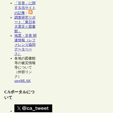
「災害」に関
する当サイト
の記事
：
調査研究リポ
ート「東日本
大震災と図書
館」
地震・災害 関
連情報（レフ
ァレンス協同
データベー
ス）
各地の図書館
等の被災情報
等について
（外部リン
ク）
saveMLAK
CAポータルにつ
いて