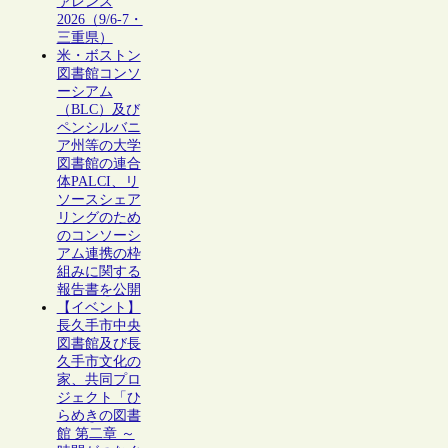
ァレンス
2026（9/6-7・
三重県）
米・ボストン
図書館コンソ
ーシアム
（BLC）及び
ペンシルバニ
ア州等の大学
図書館の連合
体PALCI、リ
ソースシェア
リングのため
のコンソーシ
アム連携の枠
組みに関する
報告書を公開
【イベント】
長久手市中央
図書館及び長
久手市文化の
家、共同プロ
ジェクト「ひ
らめきの図書
館 第二章 ～