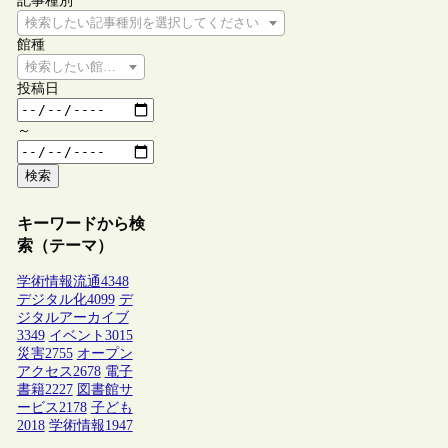
記事種別
検索したい記事種別を選択してください
館種
検索したい館種を選択してください
投稿日
～
検索
キーワードから検
索（テーマ）
学術情報流通
4348
デジタル化
4099
デ
ジタルアーカイブ
3349
イベント
3015
災害
2755
オープン
アクセス
2678
電子
書籍
2227
図書館サ
ービス
2178
子ども
2018
学術情報
1947