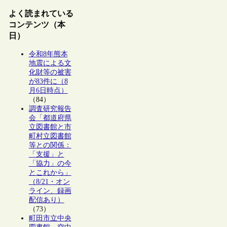
よく読まれている
コンテンツ（本
日）
令和8年熊本
地震による文
化財等の被害
が83件に（8
月6日時点）
（84）
調査研究報告
会「都道府県
立図書館と市
町村立図書館
等との関係：
「支援」と
「協力」の今
とこれから」
（8/21・オン
ライン、録画
配信あり）
（73）
町田市立中央