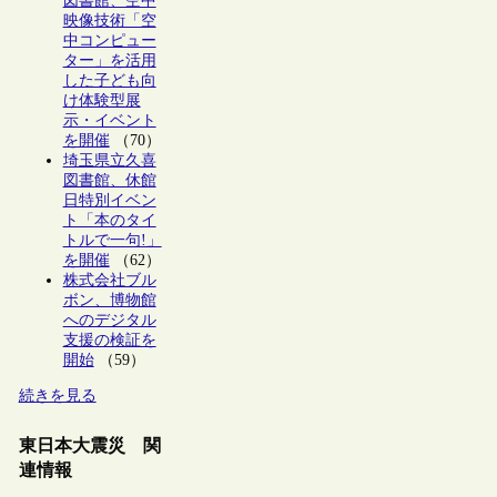
図書館、空中
映像技術「空
中コンピュー
ター」を活用
した子ども向
け体験型展
示・イベント
を開催
（70）
埼玉県立久喜
図書館、休館
日特別イベン
ト「本のタイ
トルで一句!」
を開催
（62）
株式会社ブル
ボン、博物館
へのデジタル
支援の検証を
開始
（59）
続きを見る
東日本大震災 関
連情報