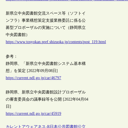
新県立中央図書館交流スペース等（ソフトイ
ンフラ）事業構想策定支援業務委託に係る公
募型プロポーザルの実施について（静岡県立
中央図書館）
https://www.tosyokan.pref.shizuoka.jp/contents/post_119.html
参考：
静岡県、「新県立中央図書館システム基本構
想」を策定 [2022年09月08日]
https://current.ndl.go.jp/car/46797
静岡県、新県立中央図書館設計プロポーザル
の審査委員会の議事録等を公開 [2022年04月04
日]
https://current.ndl.go.jp/car/45919
カレントアウェアネス-R
日本
公共図書館
公立