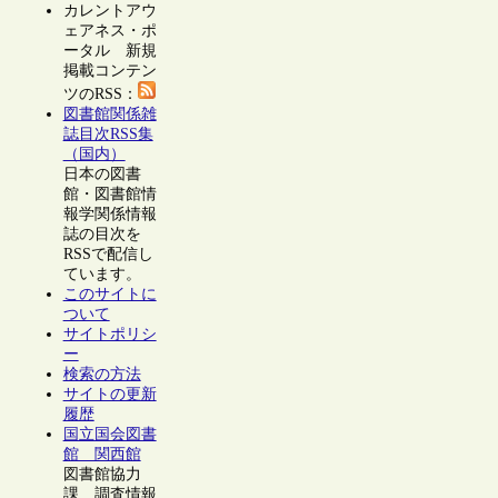
カレントアウ
ェアネス・ポ
ータル 新規
掲載コンテン
ツのRSS：
図書館関係雑
誌目次RSS集
（国内）
日本の図書
館・図書館情
報学関係情報
誌の目次を
RSSで配信し
ています。
このサイトに
ついて
サイトポリシ
ー
検索の方法
サイトの更新
履歴
国立国会図書
館 関西館
図書館協力
課 調査情報