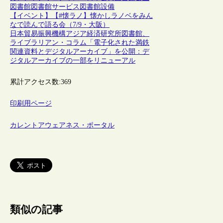
図書館
図書館サービス
図書館設備
【イベント】【#懐ラノ】懐かしラノベをみん
なで読んで語る会（7/9・大阪）
日本貿易振興機構アジア経済研究所図書館、
ライブラリアン・コラム「電子化された満鉄
関連資料とデジタルアーカイブ」を公開：デ
ジタルアーカイブの一部をリニューアル
累計アクセス数:
369
印刷用ページ
カレントアウェアネス・ポータル
類似の記事