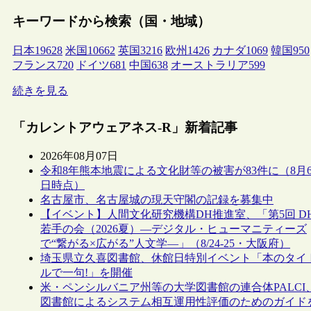
キーワードから検索（国・地域）
日本
19628
米国
10662
英国
3216
欧州
1426
カナダ
1069
韓国
950
フランス
720
ドイツ
681
中国
638
オーストラリア
599
続きを見る
「カレントアウェアネス-R」新着記事
2026年08月07日
令和8年熊本地震による文化財等の被害が83件に（8月
日時点）
名古屋市、名古屋城の現天守閣の記録を募集中
【イベント】人間文化研究機構DH推進室、「第5回 D
若手の会（2026夏）―デジタル・ヒューマニティーズ
で“繋がる×広がる”人文学―」（8/24-25・大阪府）
埼玉県立久喜図書館、休館日特別イベント「本のタイ
ルで一句!」を開催
米・ペンシルバニア州等の大学図書館の連合体PALCI
図書館によるシステム相互運用性評価のためのガイド