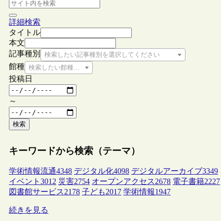
詳細検索
タイトル
本文
記事種別
検索したい記事種別を選択してください
館種
検索したい館種を選択してください
投稿日
～
検索
キーワードから検索（テーマ）
学術情報流通
4348
デジタル化
4098
デジタルアーカイブ
3349
イベント
3012
災害
2754
オープンアクセス
2678
電子書籍
2227
図書館サービス
2178
子ども
2017
学術情報
1947
続きを見る