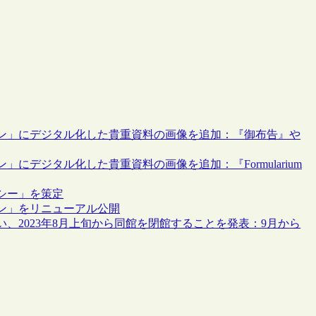
ン」にデジタル化した貴重資料の画像を追加：『御布告』や
デジタル化した貴重資料の画像を追加：『Formularium
シー」を策定
ン」をリニューアル公開
、2023年8月上旬から同館を閉館することを発表：9月から