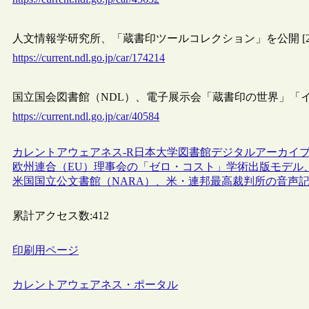
人文情報学研究所、「蔵書印ツールコレクション」を公開 [202
https://current.ndl.go.jp/car/174214
国立国会図書館（NDL）、電子展示会「蔵書印の世界」「インキ
https://current.ndl.go.jp/car/40584
カレントアウェアネス-R
日本
大学図書館
デジタルアーカイ
欧州連合（EU）理事会の「ゼロ・コスト」学術出版モデル
米国国立公文書館（NARA）、米・連邦最高裁判所の音声
累計アクセス数:
412
印刷用ページ
カレントアウェアネス・ポータル