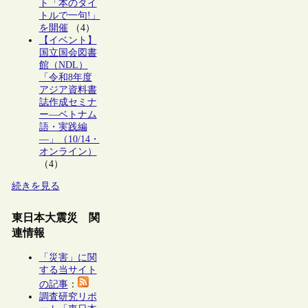
ト「本のタイ
トルで一句!」
を開催
（4）
【イベント】
国立国会図書
館（NDL）
「令和8年度
アジア資料書
誌作成セミナ
ー―ベトナム
語・実践編
―」（10/14・
オンライン）
（4）
続きを見る
東日本大震災 関
連情報
「災害」に関
する当サイト
の記事
：
調査研究リポ