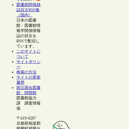
図書館関係雑
誌目次RSS集
（国内）
日本の図書
館・図書館情
報学関係情報
誌の目次を
RSSで配信し
ています。
このサイトに
ついて
サイトポリシ
ー
検索の方法
サイトの更新
履歴
国立国会図書
館 関西館
図書館協力
課 調査情報
係
〒619-0287
京都府相楽郡
精華町精華台