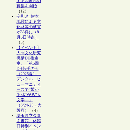
する図書館の
募集を開始
（12）
令和8年熊本
地震による文
化財等の被害
が83件に（8
月6日時点）
（5）
【イベント】
人間文化研究
機構DH推進
室、「第5回
DH若手の会
（2026夏）―
デジタル・ヒ
ューマニティ
ーズで“繋が
る×広がる”人
文学―」
（8/24-25・大
阪府）
（4）
埼玉県立久喜
図書館、休館
日特別イベン