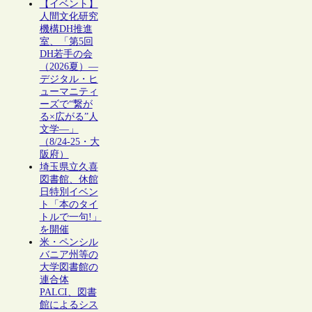
【イベント】
人間文化研究
機構DH推進
室、「第5回
DH若手の会
（2026夏）―
デジタル・ヒ
ューマニティ
ーズで“繋が
る×広がる”人
文学―」
（8/24-25・大
阪府）
埼玉県立久喜
図書館、休館
日特別イベン
ト「本のタイ
トルで一句!」
を開催
米・ペンシル
バニア州等の
大学図書館の
連合体
PALCI、図書
館によるシス