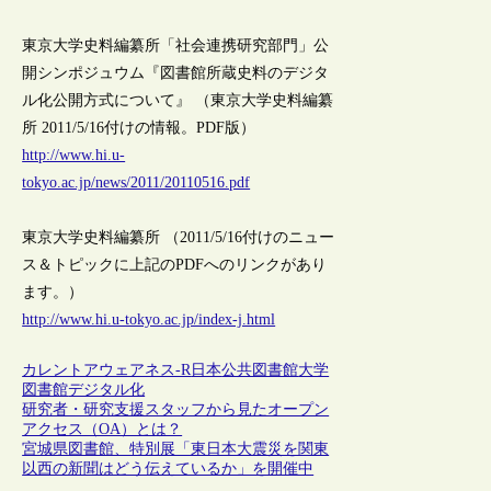
東京大学史料編纂所「社会連携研究部門」公
開シンポジュウム『図書館所蔵史料のデジタ
ル化公開方式について』 （東京大学史料編纂
所 2011/5/16付けの情報。PDF版）
http://www.hi.u-
tokyo.ac.jp/news/2011/20110516.pdf
東京大学史料編纂所 （2011/5/16付けのニュー
ス＆トピックに上記のPDFへのリンクがあり
ます。）
http://www.hi.u-tokyo.ac.jp/index-j.html
カレントアウェアネス-R
日本
公共図書館
大学
図書館
デジタル化
研究者・研究支援スタッフから見たオープン
アクセス（OA）とは？
宮城県図書館、特別展「東日本大震災を関東
以西の新聞はどう伝えているか」を開催中