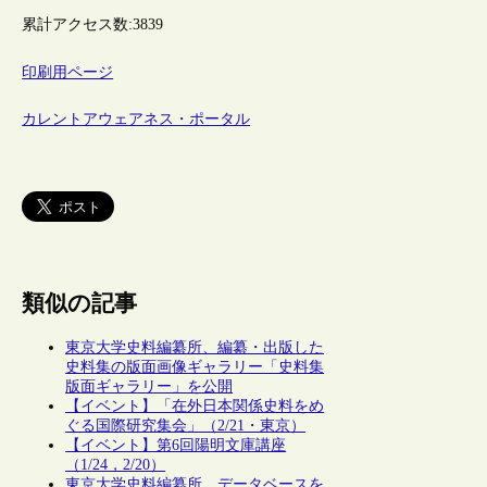
累計アクセス数:
3839
印刷用ページ
カレントアウェアネス・ポータル
類似の記事
東京大学史料編纂所、編纂・出版した
史料集の版面画像ギャラリー「史料集
版面ギャラリー」を公開
【イベント】「在外日本関係史料をめ
ぐる国際研究集会」（2/21・東京）
【イベント】第6回陽明文庫講座
（1/24，2/20）
東京大学史料編纂所、データベースを