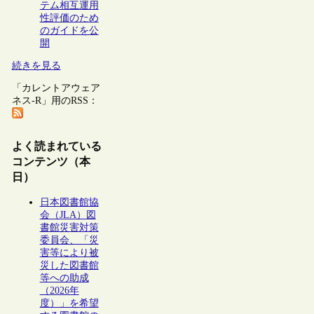
テム相互運用
性評価のため
のガイドを公
開
続きを見る
「カレントアウェア
ネス-R」用のRSS：
よく読まれている
コンテンツ（本
日）
日本図書館協
会（JLA）図
書館災害対策
委員会、「災
害等により被
災した図書館
等への助成
（2026年
度）」を希望