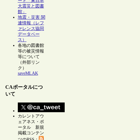
ート「東日本
大震災と図書
館」
地震・災害 関
連情報（レフ
ァレンス協同
データベー
ス）
各地の図書館
等の被災情報
等について
（外部リン
ク）
saveMLAK
CAポータルにつ
いて
カレントアウ
ェアネス・ポ
ータル 新規
掲載コンテン
ツのRSS：