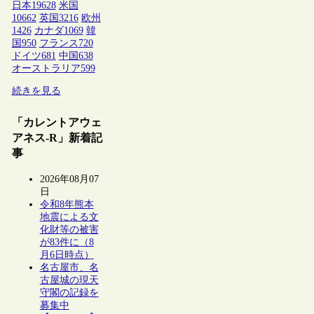
日本
19628
米国
10662
英国
3216
欧州
1426
カナダ
1069
韓
国
950
フランス
720
ドイツ
681
中国
638
オーストラリア
599
続きを見る
「カレントアウェ
アネス-R」新着記
事
2026年08月07
日
令和8年熊本
地震による文
化財等の被害
が83件に（8
月6日時点）
名古屋市、名
古屋城の現天
守閣の記録を
募集中