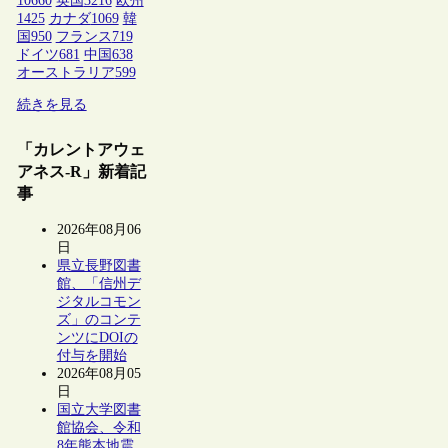
10660
英国
3216
欧州
1425
カナダ
1069
韓
国
950
フランス
719
ドイツ
681
中国
638
オーストラリア
599
続きを見る
「カレントアウェ
アネス-R」新着記
事
2026年08月06
日
県立長野図書
館、「信州デ
ジタルコモン
ズ」のコンテ
ンツにDOIの
付与を開始
2026年08月05
日
国立大学図書
館協会、令和
8年熊本地震