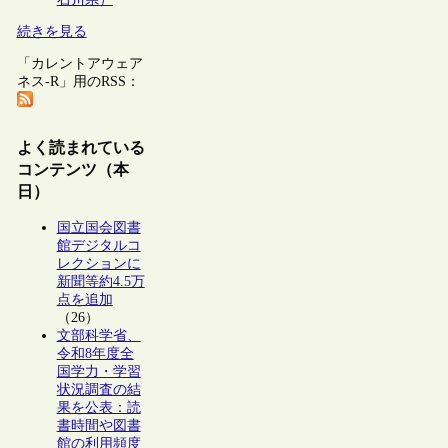
続きを見る
「カレントアウェア
ネス-R」用のRSS：
よく読まれている
コンテンツ（本
日）
国立国会図書
館デジタルコ
レクションに
新聞等約4.5万
点を追加
（26）
文部科学省、
令和8年度全
国学力・学習
状況調査の結
果を公表：読
書時間や図書
館の利用頻度