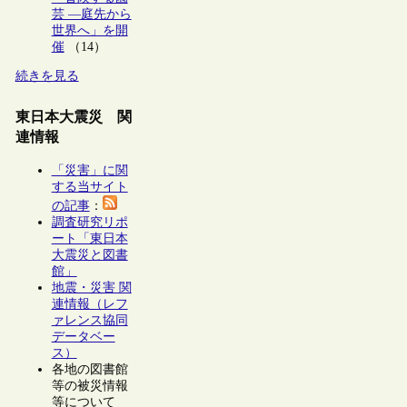
芸 ―庭先から
世界へ」を開
催
（14）
続きを見る
東日本大震災 関
連情報
「災害」に関
する当サイト
の記事
：
調査研究リポ
ート「東日本
大震災と図書
館」
地震・災害 関
連情報（レフ
ァレンス協同
データベー
ス）
各地の図書館
等の被災情報
等について