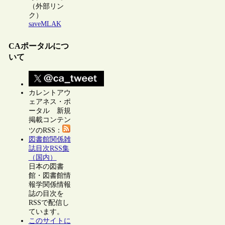
（外部リン
ク）
saveMLAK
CAポータルにつ
いて
カレントアウ
ェアネス・ポ
ータル 新規
掲載コンテン
ツのRSS：
図書館関係雑
誌目次RSS集
（国内）
日本の図書
館・図書館情
報学関係情報
誌の目次を
RSSで配信し
ています。
このサイトに