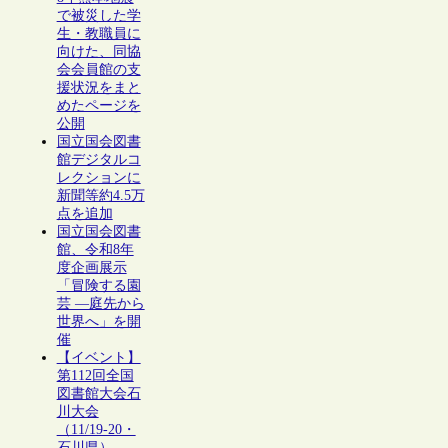
で被災した学
生・教職員に
向けた、同協
会会員館の支
援状況をまと
めたページを
公開
国立国会図書
館デジタルコ
レクションに
新聞等約4.5万
点を追加
国立国会図書
館、令和8年
度企画展示
「冒険する園
芸 ―庭先から
世界へ」を開
催
【イベント】
第112回全国
図書館大会石
川大会
（11/19-20・
石川県）