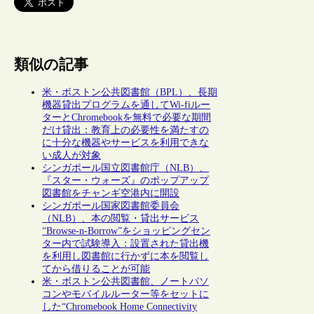
類似の記事
米・ボストン公共図書館（BPL）、長期
機器貸出プログラムを通してWi-fiルー
ターとChromebookを無料で必要な期間
だけ貸出：教育上の必要性を満たすの
に十分な機器やサービスを利用できな
い成人が対象
シンガポール国立図書館庁（NLB）、
『スター・ウォーズ』のポップアップ
図書館をチャンギ空港内に開設
シンガポール国家図書館委員会
（NLB）、本の閲覧・貸出サービス
“Browse-n-Borrow”をショッピングセン
ター内で試験導入：設置された貸出機
を利用し図書館に行かずに本を閲覧し
てから借りることが可能
米・ボストン公共図書館、ノートパソ
コンやモバイルルーター等をセットに
した“Chromebook Home Connectivity