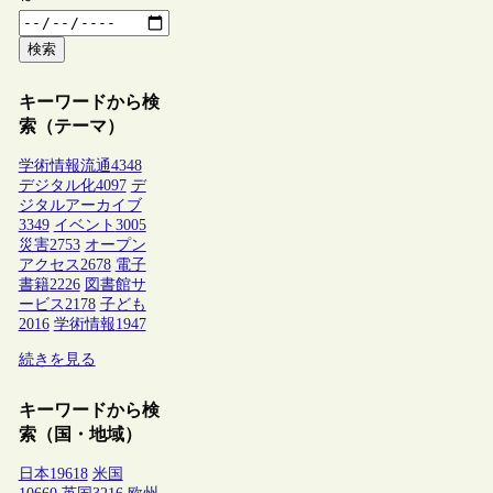
検索
キーワードから検
索（テーマ）
学術情報流通
4348
デジタル化
4097
デ
ジタルアーカイブ
3349
イベント
3005
災害
2753
オープン
アクセス
2678
電子
書籍
2226
図書館サ
ービス
2178
子ども
2016
学術情報
1947
続きを見る
キーワードから検
索（国・地域）
日本
19618
米国