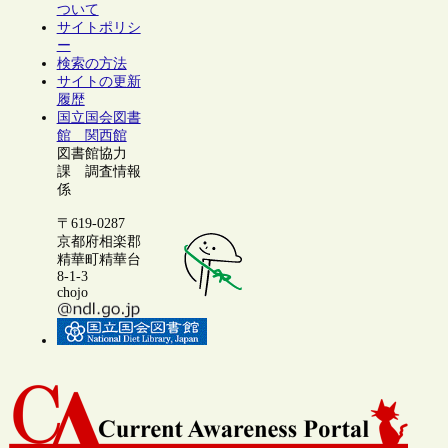
ついて
サイトポリシ
ー
検索の方法
サイトの更新
履歴
国立国会図書
館 関西館
図書館協力
課 調査情報
係
〒619-0287
京都府相楽郡
精華町精華台
8-1-3
chojo