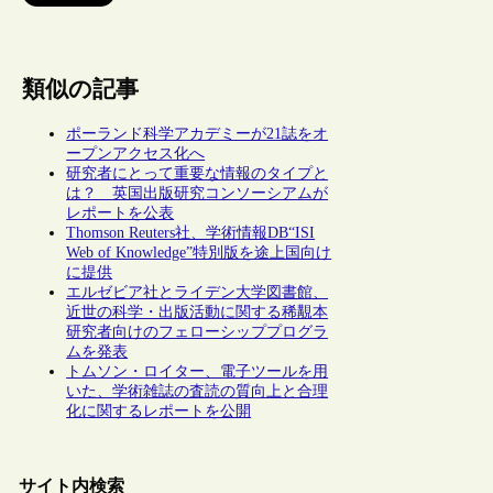
類似の記事
ポーランド科学アカデミーが21誌をオ
ープンアクセス化へ
研究者にとって重要な情報のタイプと
は？ 英国出版研究コンソーシアムが
レポートを公表
Thomson Reuters社、学術情報DB“ISI
Web of Knowledge”特別版を途上国向け
に提供
エルゼビア社とライデン大学図書館、
近世の科学・出版活動に関する稀覯本
研究者向けのフェローシッププログラ
ムを発表
トムソン・ロイター、電子ツールを用
いた、学術雑誌の査読の質向上と合理
化に関するレポートを公開
サイト内検索