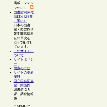
掲載コンテン
ツのRSS：
図書館関係雑
誌目次RSS集
（国内）
日本の図書
館・図書館情
報学関係情報
誌の目次を
RSSで配信し
ています。
このサイトに
ついて
サイトポリシ
ー
検索の方法
サイトの更新
履歴
国立国会図書
館 関西館
図書館協力
課 調査情報
係
〒619-0287