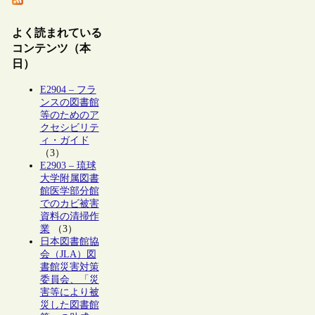
よく読まれている
コンテンツ（本
日）
E2904 – フラ
ンスの図書館
等のためのア
クセシビリテ
ィ・ガイド
（3）
E2903 – 琉球
大学附属図書
館医学部分館
でのカビ被害
資料の清掃作
業
（3）
日本図書館協
会（JLA）図
書館災害対策
委員会、「災
害等により被
災した図書館