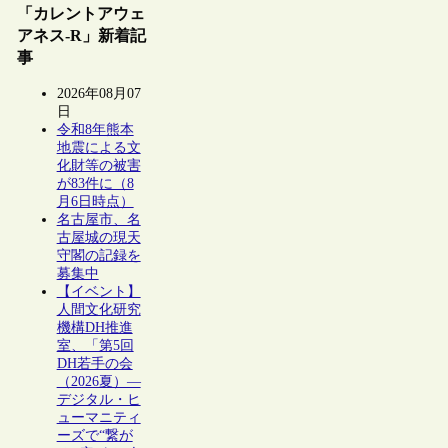
「カレントアウェ
アネス-R」新着記
事
2026年08月07
日
令和8年熊本
地震による文
化財等の被害
が83件に（8
月6日時点）
名古屋市、名
古屋城の現天
守閣の記録を
募集中
【イベント】
人間文化研究
機構DH推進
室、「第5回
DH若手の会
（2026夏）―
デジタル・ヒ
ューマニティ
ーズで“繋が