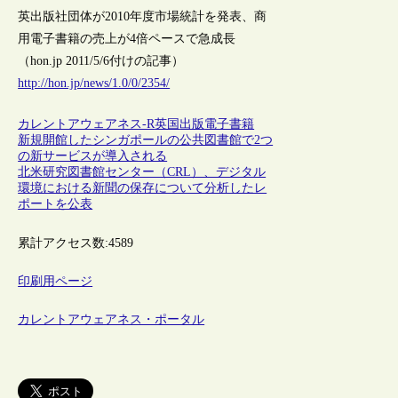
英出版社団体が2010年度市場統計を発表、商
用電子書籍の売上が4倍ペースで急成長
（hon.jp 2011/5/6付けの記事）
http://hon.jp/news/1.0/0/2354/
カレントアウェアネス-R
英国
出版
電子書籍
新規開館したシンガポールの公共図書館で2つ
の新サービスが導入される
北米研究図書館センター（CRL）、デジタル
環境における新聞の保存について分析したレ
ポートを公表
累計アクセス数:
4589
印刷用ページ
カレントアウェアネス・ポータル