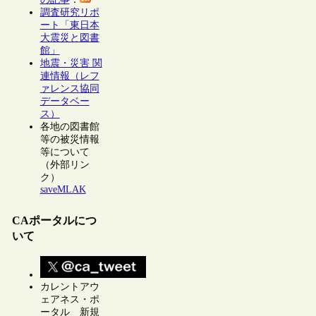
調査研究リポ
ート「東日本
大震災と図書
館」
地震・災害 関
連情報（レフ
ァレンス協同
データベー
ス）
各地の図書館
等の被災情報
等について
（外部リン
ク）
saveMLAK
CAポータルにつ
いて
カレントアウ
ェアネス・ポ
ータル 新規