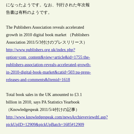
になったようです。なお、刊行された年次報
告書は有料のようです。
The Publishers Association reveals accelerated
growth in 2010 digital book market （Publishers
Association 2011/5/3付けのプレスリリース）
http://www.publishers.org.uk/index.php?
option=com_content&view=article&id=1755:the-
publishers-association-reveals-accelerated-growth-
in-2010-digital-book-market&catid=503:pa-press-
releases-and-comments&Itemid=1618
Total book sales in the UK amounted to £3.1
billion in 2010, says PA Statistics Yearbook
（Knowledgespeak 2011/5/4付けの記事）
http://www.knowledgespeak.com/newsArchieveviewdtl.asp?
pickUpID=12909&pickUpBatch=1685#12909