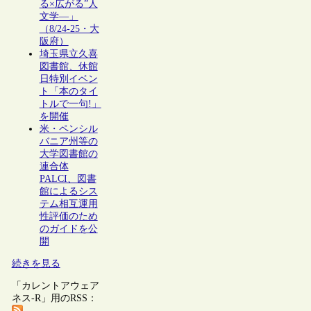
る×広がる”人
文学―」
（8/24-25・大
阪府）
埼玉県立久喜
図書館、休館
日特別イベン
ト「本のタイ
トルで一句!」
を開催
米・ペンシル
バニア州等の
大学図書館の
連合体
PALCI、図書
館によるシス
テム相互運用
性評価のため
のガイドを公
開
続きを見る
「カレントアウェア
ネス-R」用のRSS：