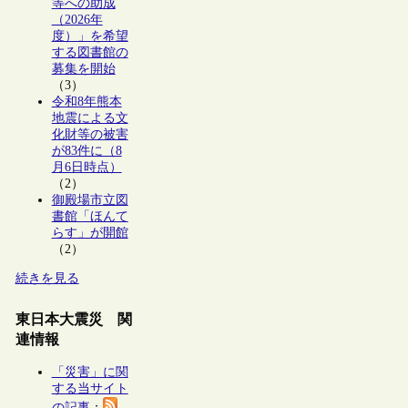
等への助成
（2026年
度）」を希望
する図書館の
募集を開始
（3）
令和8年熊本
地震による文
化財等の被害
が83件に（8
月6日時点）
（2）
御殿場市立図
書館「ほんて
らす」が開館
（2）
続きを見る
東日本大震災 関
連情報
「災害」に関
する当サイト
の記事
：