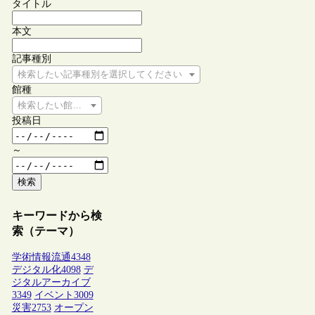
タイトル
本文
記事種別
検索したい記事種別を選択してください
館種
検索したい館種を選択してください
投稿日
～
検索
キーワードから検
索（テーマ）
学術情報流通
4348
デジタル化
4098
デ
ジタルアーカイブ
3349
イベント
3009
災害
2753
オープン