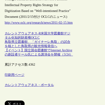
Intellectual Property Rights Strategy for
Digitization Based on “Well-intentioned Practice”
Document (2011/2/15付け OCLCのニュース)
http://www.oclc.org/research/news/2011-02-15.htm
カレントアウェアネス-R
米国
大学図書館
デジ
タル化
知的財産権
OCLC
鳥取県立図書館、「ガイナーレ鳥取」の試合
を核とした鳥取県の観光情報発信へ
【イベント】国立国会図書館でInternet Archive
の創設者ケール氏による講演会を開催（3/24）
累計アクセス数:
4362
印刷用ページ
カレントアウェアネス・ポータル