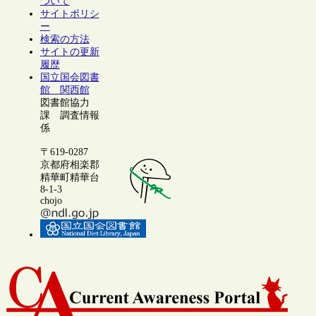
ついて
サイトポリシ
ー
検索の方法
サイトの更新
履歴
国立国会図書
館 関西館
図書館協力
課 調査情報
係
〒619-0287
京都府相楽郡
精華町精華台
8-1-3
chojo