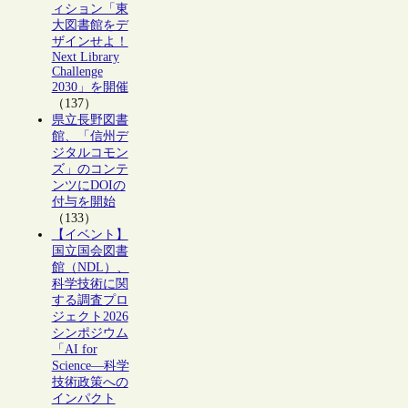
ィション「東
大図書館をデ
ザインせよ！
Next Library
Challenge
2030」を開催
（137）
県立長野図書
館、「信州デ
ジタルコモン
ズ」のコンテ
ンツにDOIの
付与を開始
（133）
【イベント】
国立国会図書
館（NDL）、
科学技術に関
する調査プロ
ジェクト2026
シンポジウム
「AI for
Science―科学
技術政策への
インパクト