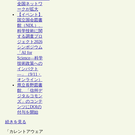
全国ネットワ
ークが拡大
【イベント】
国立国会図書
館（NDL）、
科学技術に関
する調査プロ
ジェクト2026
シンポジウム
「AI for
Science―科学
技術政策への
インパクト
―」（9/11・
オンライン）
県立長野図書
館、「信州デ
ジタルコモン
ズ」のコンテ
ンツにDOIの
付与を開始
続きを見る
「カレントアウェア