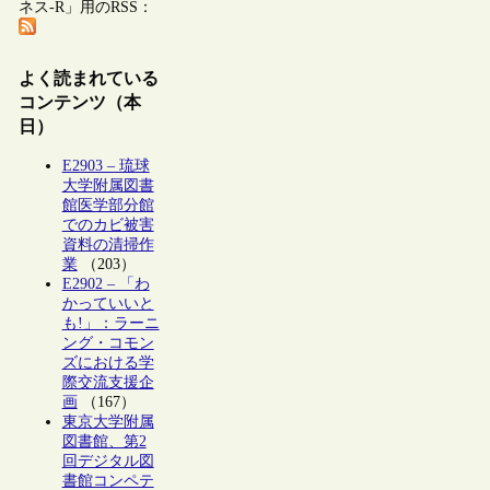
ネス-R」用のRSS：
よく読まれている
コンテンツ（本
日）
E2903 – 琉球
大学附属図書
館医学部分館
でのカビ被害
資料の清掃作
業
（203）
E2902 – 「わ
かっていいと
も!」：ラーニ
ング・コモン
ズにおける学
際交流支援企
画
（167）
東京大学附属
図書館、第2
回デジタル図
書館コンペテ