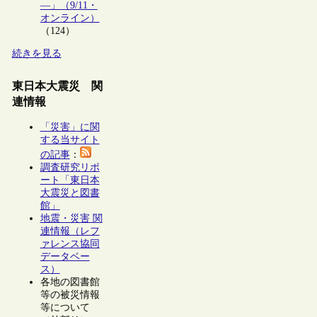
―」（9/11・
オンライン）
（124）
続きを見る
東日本大震災 関
連情報
「災害」に関
する当サイト
の記事
：
調査研究リポ
ート「東日本
大震災と図書
館」
地震・災害 関
連情報（レフ
ァレンス協同
データベー
ス）
各地の図書館
等の被災情報
等について