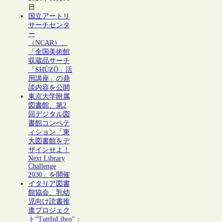
日
国立アートリ
サーチセンタ
ー
（NCAR）、
「全国美術館
収蔵品サーチ
「SHŪZŌ」活
用講座」の鼎
談内容を公開
東京大学附属
図書館、第2
回デジタル図
書館コンペテ
ィション「東
大図書館をデ
ザインせよ！
Next Library
Challenge
2030」を開催
イタリア図書
館協会、乳幼
児向け読書推
進プロジェク
ト“TuttInLibro”：