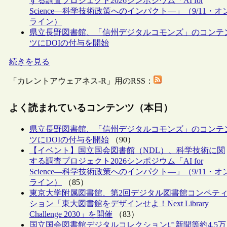
する調査プロジェクト2026シンポジウム「AI for
Science―科学技術政策へのインパクト―」（9/11・オ
ライン）
県立長野図書館、「信州デジタルコモンズ」のコンテ
ツにDOIの付与を開始
続きを見る
「カレントアウェアネス-R」用のRSS：
よく読まれているコンテンツ（本日）
県立長野図書館、「信州デジタルコモンズ」のコンテ
ツにDOIの付与を開始
（90）
【イベント】国立国会図書館（NDL）、科学技術に関
する調査プロジェクト2026シンポジウム「AI for
Science―科学技術政策へのインパクト―」（9/11・オ
ライン）
（85）
東京大学附属図書館、第2回デジタル図書館コンペテ
ション「東大図書館をデザインせよ！Next Library
Challenge 2030」を開催
（83）
国立国会図書館デジタルコレクションに新聞等約4.5万