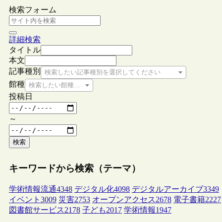
検索フォーム
詳細検索
タイトル
本文
記事種別
検索したい記事種別を選択してください
館種
検索したい館種を選択してください
投稿日
～
検索
キーワードから検索（テーマ）
学術情報流通
4348
デジタル化
4098
デジタルアーカイブ
3349
イベント
3009
災害
2753
オープンアクセス
2678
電子書籍
2227
図書館サービス
2178
子ども
2017
学術情報
1947