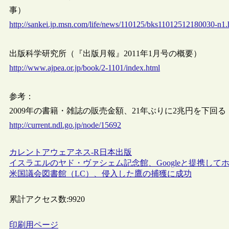
事）
http://sankei.jp.msn.com/life/news/110125/bks11012512180030-n1
出版科学研究所（『出版月報』2011年1月号の概要）
http://www.ajpea.or.jp/book/2-1101/index.html
参考：
2009年の書籍・雑誌の販売金額、21年ぶりに2兆円を下回る
http://current.ndl.go.jp/node/15692
カレントアウェアネス-R
日本
出版
イスラエルのヤド・ヴァシェム記念館、Googleと提携し
米国議会図書館（LC）、侵入した鷹の捕獲に成功
累計アクセス数:
9920
印刷用ページ