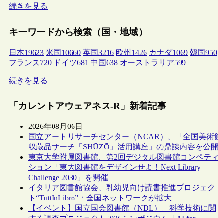
続きを見る
キーワードから検索（国・地域）
日本
19623
米国
10660
英国
3216
欧州
1426
カナダ
1069
韓国
950
フランス
720
ドイツ
681
中国
638
オーストラリア
599
続きを見る
「カレントアウェアネス-R」新着記事
2026年08月06日
国立アートリサーチセンター（NCAR）、「全国美術
収蔵品サーチ「SHŪZŌ」活用講座」の鼎談内容を公
東京大学附属図書館、第2回デジタル図書館コンペテ
ション「東大図書館をデザインせよ！Next Library
Challenge 2030」を開催
イタリア図書館協会、乳幼児向け読書推進プロジェク
ト“TuttInLibro”：全国ネットワークが拡大
【イベント】国立国会図書館（NDL）、科学技術に関