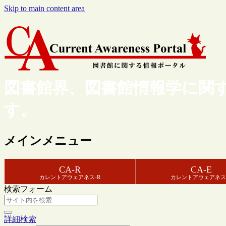
Skip to main content area
図書館界、図書館情報学に関
す。
メインメニュー
CA-R
CA-E
カレントアウェアネス-R
カレントアウェアネス
検索フォーム
詳細検索