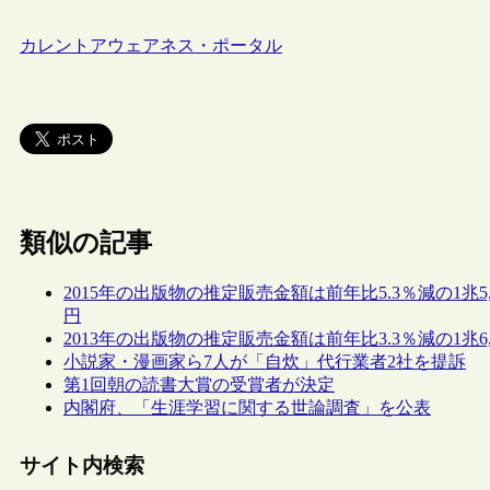
カレントアウェアネス・ポータル
類似の記事
2015年の出版物の推定販売金額は前年比5.3％減の1兆5,
円
2013年の出版物の推定販売金額は前年比3.3％減の1兆6,
小説家・漫画家ら7人が「自炊」代行業者2社を提訴
第1回朝の読書大賞の受賞者が決定
内閣府、「生涯学習に関する世論調査」を公表
サイト内検索