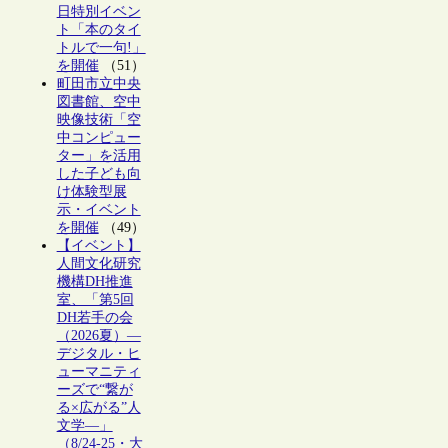
日特別イベン
ト「本のタイ
トルで一句!」
を開催
（51）
町田市立中央
図書館、空中
映像技術「空
中コンピュー
ター」を活用
した子ども向
け体験型展
示・イベント
を開催
（49）
【イベント】
人間文化研究
機構DH推進
室、「第5回
DH若手の会
（2026夏）―
デジタル・ヒ
ューマニティ
ーズで“繋が
る×広がる”人
文学―」
（8/24-25・大