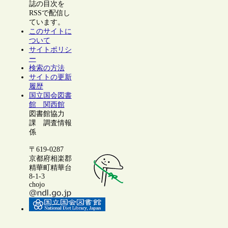
誌の目次を
RSSで配信し
ています。
このサイトに
ついて
サイトポリシ
ー
検索の方法
サイトの更新
履歴
国立国会図書
館 関西館
図書館協力
課 調査情報
係
〒619-0287
京都府相楽郡
精華町精華台
8-1-3
chojo