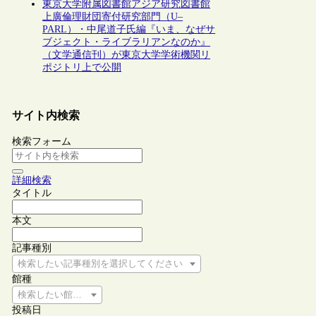
東京大学附属図書館アジア研究図書館
上廣倫理財団寄付研究部門（U–
PARL）・中尾道子氏編『いま、なぜサ
ブジェクト・ライブラリアンなのか』
（文学通信刊）が東京大学学術機関リ
ポジトリ上で公開
サイト内検索
検索フォーム
詳細検索
タイトル
本文
記事種別
検索したい記事種別を選択してください
館種
検索したい館種を選択してください
投稿日