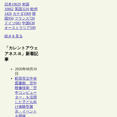
日本
19629
米国
10662
英国
3216
欧州
1426
カナダ
1069
韓
国
950
フランス
720
ドイツ
681
中国
638
オーストラリア
599
続きを見る
「カレントアウェ
アネス-R」新着記
事
2026年08月10
日
町田市立中央
図書館、空中
映像技術「空
中コンピュー
ター」を活用
した子ども向
け体験型展
示・イベント
を開催