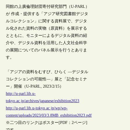
同館の上廣倫理財団寄付研究部門（U-PARL）
が 作成・提供する「アジア研究図書館デジタ
ルコレクション」に関する資料展で、デジタ
ル化された資料の実物（原資料）を展示する
とともに、モニターによるデジタル資料の紹
介や、デジタル資料を活用した人文社会科学
の展開についてのパネル展示を行うとありま
す。
「アジアの資料をむすび、ひらく ―デジタル
コレクションの可能性―」展と「記念セミナ
ー」開催（U-PARL, 2023/2/15）
http://u-parl.lib.u-
tokyo.ac.jp/archives/japanese/exhibition2023
http://u-parl.lib.u-tokyo.ac.jp/wp/wp-
content/uploads/2023/03/3.8MB_exhibition2023.pdf
※二つ目のリンクはポスター[PDF：2ページ]
です。