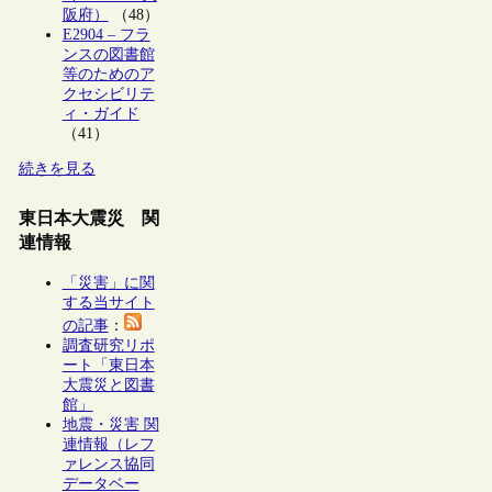
阪府）
（48）
E2904 – フラ
ンスの図書館
等のためのア
クセシビリテ
ィ・ガイド
（41）
続きを見る
東日本大震災 関
連情報
「災害」に関
する当サイト
の記事
：
調査研究リポ
ート「東日本
大震災と図書
館」
地震・災害 関
連情報（レフ
ァレンス協同
データベー