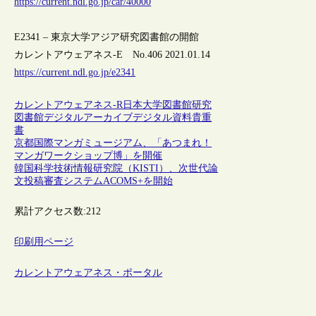
https://current.ndl.go.jp/car/40000
E2341 – 東京大学アジア研究図書館の開館
カレントアウェアネス-E No.406 2021.01.14
https://current.ndl.go.jp/e2341
カレントアウェアネス-R
日本
大学図書館
研究
図書館
デジタルアーカイブ
デジタル資料
貴重
書
京都国際マンガミュージアム、「あつまれ！
マンガワークショップ博」を開催
韓国科学技術情報研究院（KISTI）、次世代論
文投稿審査システムACOMS+を開始
累計アクセス数:
212
印刷用ページ
カレントアウェアネス・ポータル