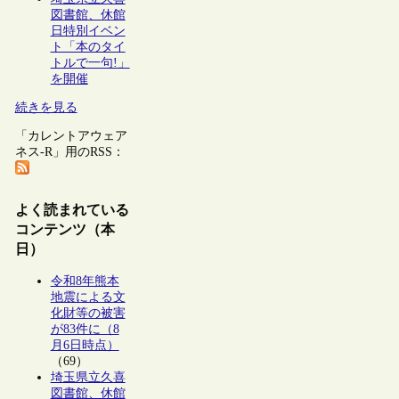
図書館、休館
日特別イベン
ト「本のタイ
トルで一句!」
を開催
続きを見る
「カレントアウェア
ネス-R」用のRSS：
よく読まれている
コンテンツ（本
日）
令和8年熊本
地震による文
化財等の被害
が83件に（8
月6日時点）
（69）
埼玉県立久喜
図書館、休館