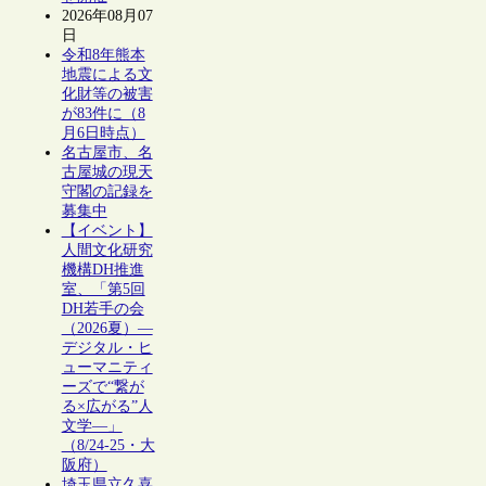
2026年08月07
日
令和8年熊本
地震による文
化財等の被害
が83件に（8
月6日時点）
名古屋市、名
古屋城の現天
守閣の記録を
募集中
【イベント】
人間文化研究
機構DH推進
室、「第5回
DH若手の会
（2026夏）―
デジタル・ヒ
ューマニティ
ーズで“繋が
る×広がる”人
文学―」
（8/24-25・大
阪府）
埼玉県立久喜