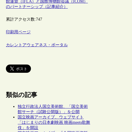
館連盟（IFLA）と国際博物館会議（ICOM）
のパートナーシップ（記事紹介）
累計アクセス数:
747
印刷用ページ
カレントアウェアネス・ポータル
類似の記事
独立行政法人国立美術館、「国立美術
館サーチ（試験公開版）」を公開
国立映画アーカイブ、ウェブサイト
「はじまりの日本劇映画 映画meets歌舞
伎」を開設