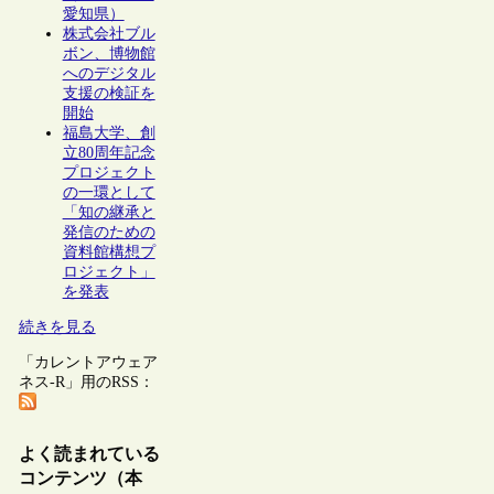
愛知県）
株式会社ブル
ボン、博物館
へのデジタル
支援の検証を
開始
福島大学、創
立80周年記念
プロジェクト
の一環として
「知の継承と
発信のための
資料館構想プ
ロジェクト」
を発表
続きを見る
「カレントアウェア
ネス-R」用のRSS：
よく読まれている
コンテンツ（本