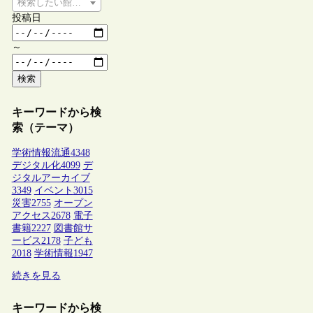
検索したい館種を選択してください
投稿日
～
検索
キーワードから検
索（テーマ）
学術情報流通
4348
デジタル化
4099
デ
ジタルアーカイブ
3349
イベント
3015
災害
2755
オープン
アクセス
2678
電子
書籍
2227
図書館サ
ービス
2178
子ども
2018
学術情報
1947
続きを見る
キーワードから検