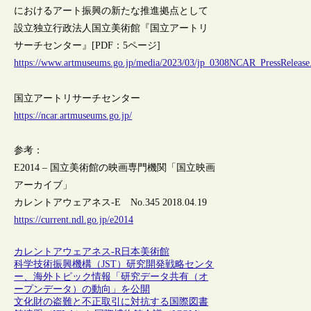
におけるアート振興の新たな推進拠点として
設立独立行政法人国立美術館『国立アートリ
サーチセンター』[PDF：5ページ]
https://www.artmuseums.go.jp/media/2023/03/jp_0308NCAR_PressRelease
国立アートリサーチセンター
https://ncar.artmuseums.go.jp/
参考：
E2014 – 国立美術館の映画専門機関「国立映画
アーカイブ」
カレントアウェアネス-E No.345 2018.04.19
https://current.ndl.go.jp/e2014
カレントアウェアネス-R
日本
美術館
科学技術振興機構（JST）研究開発戦略センタ
ー、海外トピック情報「研究データ共有（オ
ープンデータ）の動向」を公開
文化財の盗難と不正取引に対抗する国際図書