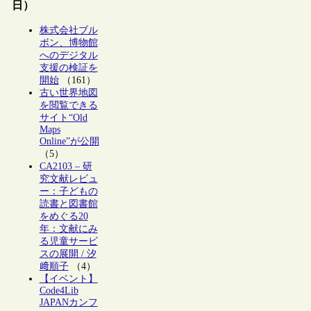
日）
株式会社ブル
ボン、博物館
へのデジタル
支援の検証を
開始
（161）
古い世界地図
を閲覧できる
サイト“Old
Maps
Online”が公開
（5）
CA2103 – 研
究文献レビュ
ー：子どもの
読書と図書館
をめぐる20
年：文献にみ
る児童サービ
スの展開 / 汐
﨑順子
（4）
【イベント】
Code4Lib
JAPANカンフ