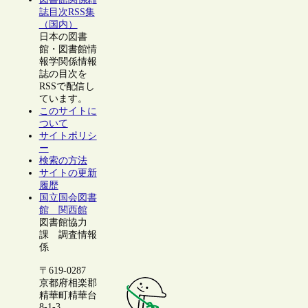
誌目次RSS集
（国内）
日本の図書
館・図書館情
報学関係情報
誌の目次を
RSSで配信し
ています。
このサイトに
ついて
サイトポリシ
ー
検索の方法
サイトの更新
履歴
国立国会図書
館 関西館
図書館協力
課 調査情報
係
〒619-0287
京都府相楽郡
精華町精華台
8-1-3