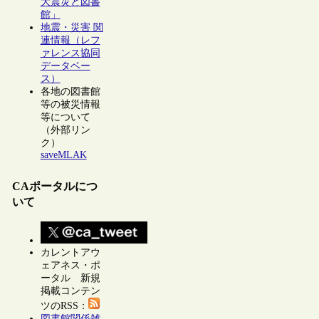
大震災と図書
館」
地震・災害 関
連情報（レフ
ァレンス協同
データベー
ス）
各地の図書館
等の被災情報
等について
（外部リン
ク）
saveMLAK
CAポータルにつ
いて
カレントアウ
ェアネス・ポ
ータル 新規
掲載コンテン
ツのRSS：
図書館関係雑