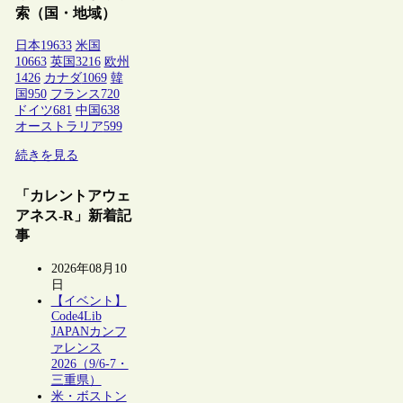
索（国・地域）
日本
19633
米国
10663
英国
3216
欧州
1426
カナダ
1069
韓
国
950
フランス
720
ドイツ
681
中国
638
オーストラリア
599
続きを見る
「カレントアウェ
アネス-R」新着記
事
2026年08月10
日
【イベント】
Code4Lib
JAPANカンフ
ァレンス
2026（9/6-7・
三重県）
米・ボストン