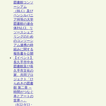
図書館コンソ
ーシアム
（BLC）及び
ペンシルバニ
ア州等の大学
図書館の連合
体PALCI、リ
ソースシェア
リングのため
のコンソーシ
アム連携の枠
組みに関する
報告書を公開
【イベント】
長久手市中央
図書館及び長
久手市文化の
家、共同プロ
ジェクト「ひ
らめきの図書
館 第二章 ～
時間がつなぐ
本とアートの
世界～」
（8/22-9/13・