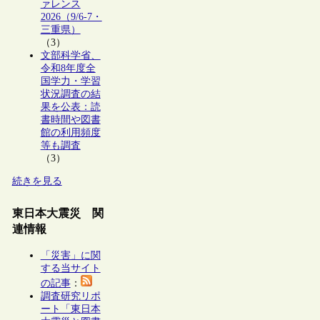
ァレンス
2026（9/6-7・
三重県）
（3）
文部科学省、
令和8年度全
国学力・学習
状況調査の結
果を公表：読
書時間や図書
館の利用頻度
等も調査
（3）
続きを見る
東日本大震災 関
連情報
「災害」に関
する当サイト
の記事
：
調査研究リポ
ート「東日本