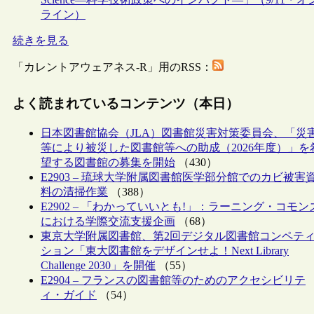
ライン）
続きを見る
「カレントアウェアネス-R」用のRSS：
よく読まれているコンテンツ（本日）
日本図書館協会（JLA）図書館災害対策委員会、「災
等により被災した図書館等への助成（2026年度）」を
望する図書館の募集を開始
（430）
E2903 – 琉球大学附属図書館医学部分館でのカビ被害
料の清掃作業
（388）
E2902 – 「わかっていいとも!」：ラーニング・コモン
における学際交流支援企画
（68）
東京大学附属図書館、第2回デジタル図書館コンペテ
ション「東大図書館をデザインせよ！Next Library
Challenge 2030」を開催
（55）
E2904 – フランスの図書館等のためのアクセシビリテ
ィ・ガイド
（54）