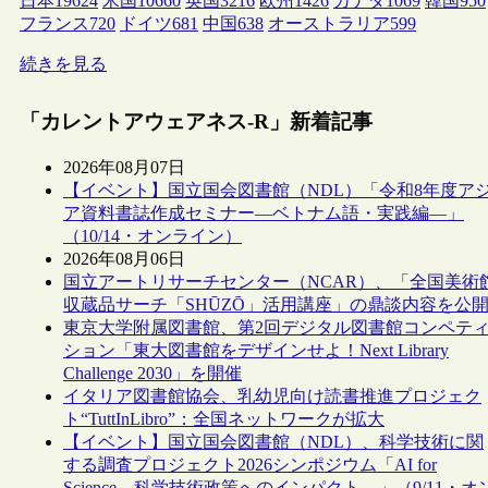
日本
19624
米国
10660
英国
3216
欧州
1426
カナダ
1069
韓国
950
フランス
720
ドイツ
681
中国
638
オーストラリア
599
続きを見る
「カレントアウェアネス-R」新着記事
2026年08月07日
【イベント】国立国会図書館（NDL）「令和8年度ア
ア資料書誌作成セミナー―ベトナム語・実践編―」
（10/14・オンライン）
2026年08月06日
国立アートリサーチセンター（NCAR）、「全国美術
収蔵品サーチ「SHŪZŌ」活用講座」の鼎談内容を公
東京大学附属図書館、第2回デジタル図書館コンペテ
ション「東大図書館をデザインせよ！Next Library
Challenge 2030」を開催
イタリア図書館協会、乳幼児向け読書推進プロジェク
ト“TuttInLibro”：全国ネットワークが拡大
【イベント】国立国会図書館（NDL）、科学技術に関
する調査プロジェクト2026シンポジウム「AI for
Science―科学技術政策へのインパクト―」（9/11・オ