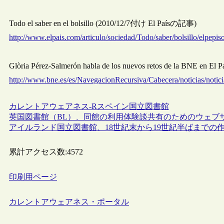
Todo el saber en el bolsillo (2010/12/7付け El Paísの記事)
http://www.elpais.com/articulo/sociedad/Todo/saber/bolsillo/elpep
Glòria Pérez-Salmerón habla de los nuevos retos de la BNE 
http://www.bne.es/es/NavegacionRecursiva/Cabecera/noticias/notic
カレントアウェアネス-R
スペイン
国立図書館
英国図書館（BL）、同館の利用体験談共有のためのウェブ
アイルランド国立図書館、18世紀末から19世紀半ばまでの
累計アクセス数:
4572
印刷用ページ
カレントアウェアネス・ポータル