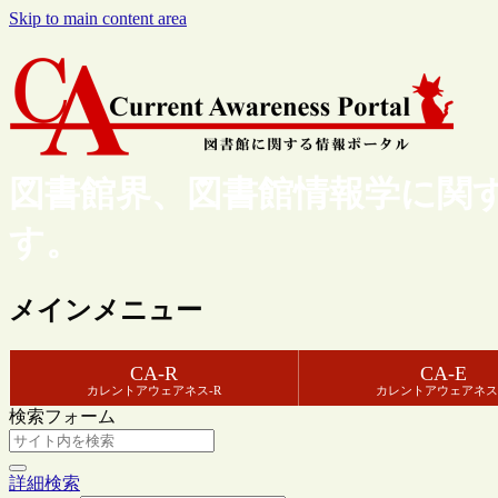
Skip to main content area
図書館界、図書館情報学に関
す。
メインメニュー
CA-R
CA-E
カレントアウェアネス-R
カレントアウェアネス
検索フォーム
詳細検索