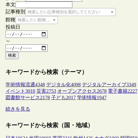
本文
記事種別
検索したい記事種別を選択してください
館種
検索したい館種を選択してください
投稿日
～
検索
キーワードから検索（テーマ）
学術情報流通
4348
デジタル化
4098
デジタルアーカイブ
3349
イベント
3010
災害
2753
オープンアクセス
2678
電子書籍
2227
図書館サービス
2178
子ども
2017
学術情報
1947
続きを見る
キーワードから検索（国・地域）