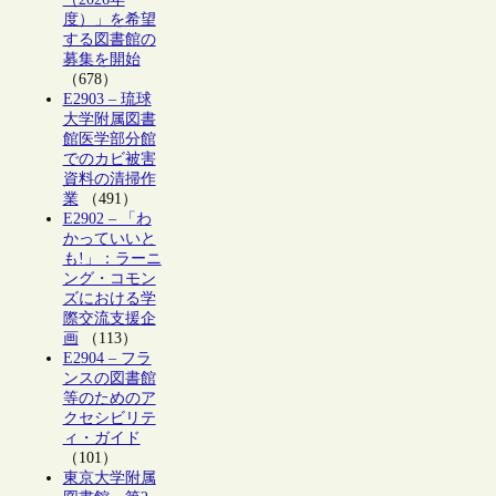
度）」を希望
する図書館の
募集を開始
（678）
E2903 – 琉球
大学附属図書
館医学部分館
でのカビ被害
資料の清掃作
業
（491）
E2902 – 「わ
かっていいと
も!」：ラーニ
ング・コモン
ズにおける学
際交流支援企
画
（113）
E2904 – フラ
ンスの図書館
等のためのア
クセシビリテ
ィ・ガイド
（101）
東京大学附属