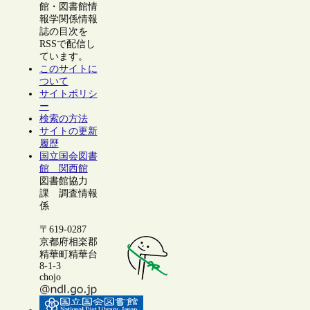
館・図書館情
報学関係情報
誌の目次を
RSSで配信し
ています。
このサイトに
ついて
サイトポリシ
ー
検索の方法
サイトの更新
履歴
国立国会図書
館 関西館
図書館協力
課 調査情報
係
〒619-0287
京都府相楽郡
精華町精華台
8-1-3
chojo