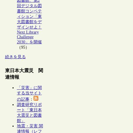
図書館、第2
回デジタル図
書館コンペテ
ィション「東
大図書館をデ
ザインせよ！
Next Library
Challenge
2030」を開催
（95）
続きを見る
東日本大震災 関
連情報
「災害」に関
する当サイト
の記事
：
調査研究リポ
ート「東日本
大震災と図書
館」
地震・災害 関
連情報（レフ