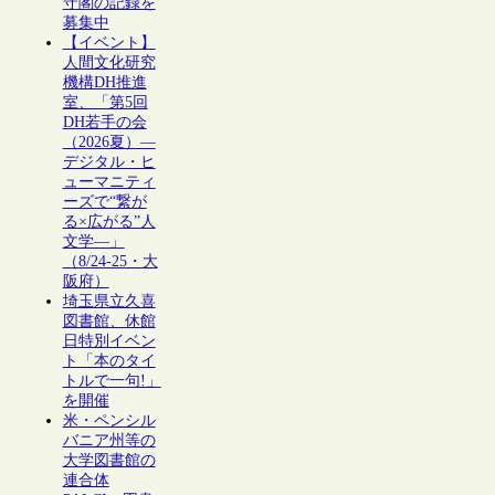
守閣の記録を
募集中
【イベント】
人間文化研究
機構DH推進
室、「第5回
DH若手の会
（2026夏）―
デジタル・ヒ
ューマニティ
ーズで“繋が
る×広がる”人
文学―」
（8/24-25・大
阪府）
埼玉県立久喜
図書館、休館
日特別イベン
ト「本のタイ
トルで一句!」
を開催
米・ペンシル
バニア州等の
大学図書館の
連合体