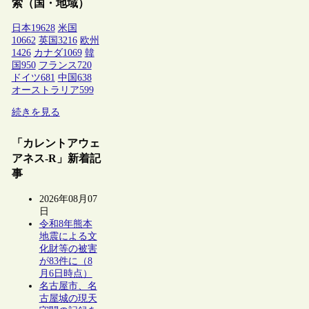
索（国・地域）
日本
19628
米国
10662
英国
3216
欧州
1426
カナダ
1069
韓
国
950
フランス
720
ドイツ
681
中国
638
オーストラリア
599
続きを見る
「カレントアウェ
アネス-R」新着記
事
2026年08月07
日
令和8年熊本
地震による文
化財等の被害
が83件に（8
月6日時点）
名古屋市、名
古屋城の現天