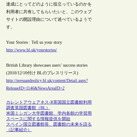
達成にとってどのように役立っているのかを
利用者に共有してもらいたいと、このウェブ
サイトの開設理由について述べているようで
す。
Your Stories : Tell us your story
http://www.bl.uk/yourstories/
British Library showcases users’ success stories
(2010/12/10付け BLのプレスリリース)
http://pressandpolicy.bl.uk/content/Detail.aspx?
ReleaseID=1146&NewsAreaID=2
カレントアウェアネス-R
英国
国立図書館
利用
調査
英国図書館（BL）
米国ミシガン大学図書館、学内各館の学習用
スペースに関する情報提供を開始
スペイン国立図書館長、図書館の未来を語る
（記事紹介）