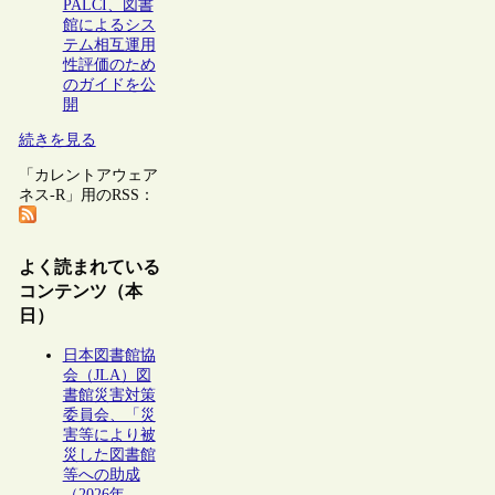
PALCI、図書
館によるシス
テム相互運用
性評価のため
のガイドを公
開
続きを見る
「カレントアウェア
ネス-R」用のRSS：
よく読まれている
コンテンツ（本
日）
日本図書館協
会（JLA）図
書館災害対策
委員会、「災
害等により被
災した図書館
等への助成
（2026年