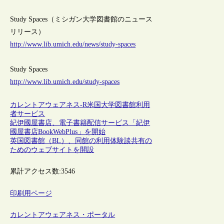
Study Spaces（ミシガン大学図書館のニュース
リリース）
http://www.lib.umich.edu/news/study-spaces
Study Spaces
http://www.lib.umich.edu/study-spaces
カレントアウェアネス-R
米国
大学図書館
利用
者サービス
紀伊國屋書店、電子書籍配信サービス「紀伊
國屋書店BookWebPlus」を開始
英国図書館（BL）、同館の利用体験談共有の
ためのウェブサイトを開設
累計アクセス数:
3546
印刷用ページ
カレントアウェアネス・ポータル