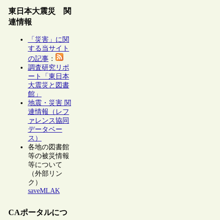
東日本大震災 関
連情報
「災害」に関
する当サイト
の記事
：
調査研究リポ
ート「東日本
大震災と図書
館」
地震・災害 関
連情報（レフ
ァレンス協同
データベー
ス）
各地の図書館
等の被災情報
等について
（外部リン
ク）
saveMLAK
CAポータルにつ