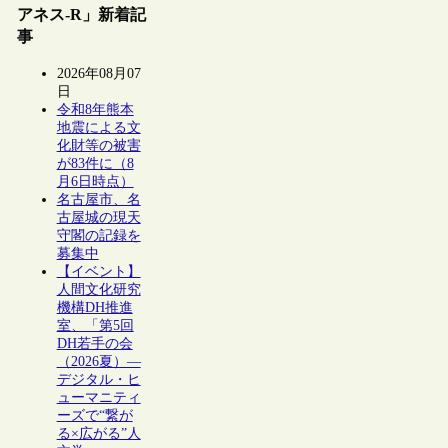
アネス-R」新着記
事
2026年08月07
日
令和8年熊本
地震による文
化財等の被害
が83件に（8
月6日時点）
名古屋市、名
古屋城の現天
守閣の記録を
募集中
【イベント】
人間文化研究
機構DH推進
室、「第5回
DH若手の会
（2026夏）―
デジタル・ヒ
ューマニティ
ーズで“繋が
る×広がる”人