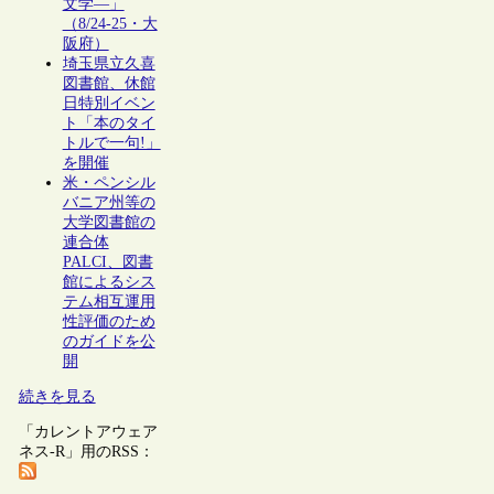
文学―」
（8/24-25・大
阪府）
埼玉県立久喜
図書館、休館
日特別イベン
ト「本のタイ
トルで一句!」
を開催
米・ペンシル
バニア州等の
大学図書館の
連合体
PALCI、図書
館によるシス
テム相互運用
性評価のため
のガイドを公
開
続きを見る
「カレントアウェア
ネス-R」用のRSS：