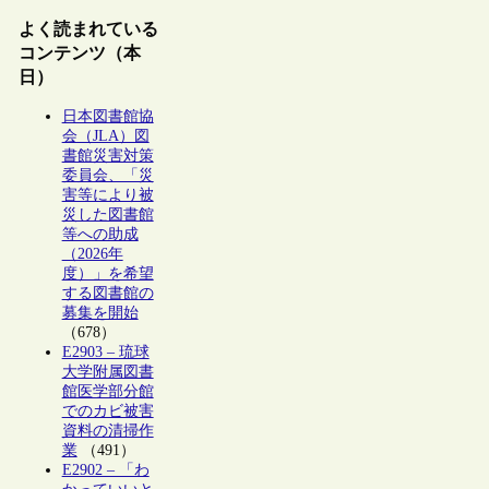
よく読まれている
コンテンツ（本
日）
日本図書館協
会（JLA）図
書館災害対策
委員会、「災
害等により被
災した図書館
等への助成
（2026年
度）」を希望
する図書館の
募集を開始
（678）
E2903 – 琉球
大学附属図書
館医学部分館
でのカビ被害
資料の清掃作
業
（491）
E2902 – 「わ