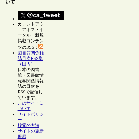
いて
カレントアウ
ェアネス・ポ
ータル 新規
掲載コンテン
ツのRSS：
図書館関係雑
誌目次RSS集
（国内）
日本の図書
館・図書館情
報学関係情報
誌の目次を
RSSで配信し
ています。
このサイトに
ついて
サイトポリシ
ー
検索の方法
サイトの更新
履歴