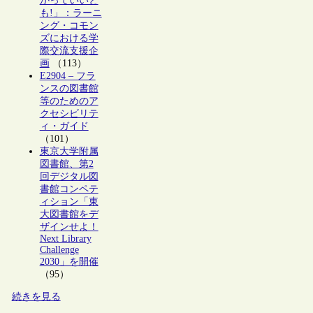
かっていいと
も!」：ラーニ
ング・コモン
ズにおける学
際交流支援企
画
（113）
E2904 – フラ
ンスの図書館
等のためのア
クセシビリテ
ィ・ガイド
（101）
東京大学附属
図書館、第2
回デジタル図
書館コンペテ
ィション「東
大図書館をデ
ザインせよ！
Next Library
Challenge
2030」を開催
（95）
続きを見る