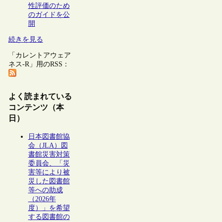
性評価のため
のガイドを公
開
続きを見る
「カレントアウェア
ネス-R」用のRSS：
よく読まれている
コンテンツ（本
日）
日本図書館協
会（JLA）図
書館災害対策
委員会、「災
害等により被
災した図書館
等への助成
（2026年
度）」を希望
する図書館の