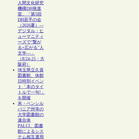
人間文化研究
機構DH推進
室、「第5回
DH若手の会
（2026夏）―
デジタル・ヒ
ューマニティ
ーズで“繋が
る×広がる”人
文学―」
（8/24-25・大
阪府）
埼玉県立久喜
図書館、休館
日特別イベン
ト「本のタイ
トルで一句!」
を開催
米・ペンシル
バニア州等の
大学図書館の
連合体
PALCI、図書
館によるシス
テム相互運用