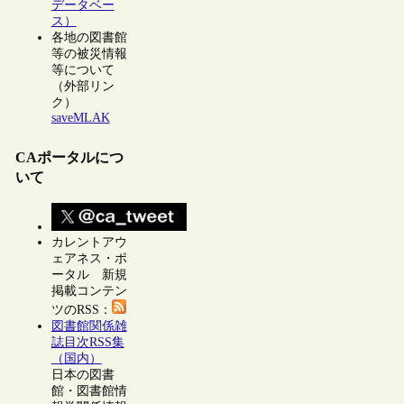
データベー
ス）
各地の図書館
等の被災情報
等について
（外部リン
ク）
saveMLAK
CAポータルにつ
いて
カレントアウ
ェアネス・ポ
ータル 新規
掲載コンテン
ツのRSS：
図書館関係雑
誌目次RSS集
（国内）
日本の図書
館・図書館情