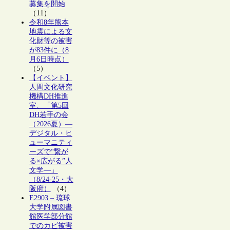
募集を開始
（11）
令和8年熊本
地震による文
化財等の被害
が83件に（8
月6日時点）
（5）
【イベント】
人間文化研究
機構DH推進
室、「第5回
DH若手の会
（2026夏）―
デジタル・ヒ
ューマニティ
ーズで“繋が
る×広がる”人
文学―」
（8/24-25・大
阪府）
（4）
E2903 – 琉球
大学附属図書
館医学部分館
でのカビ被害