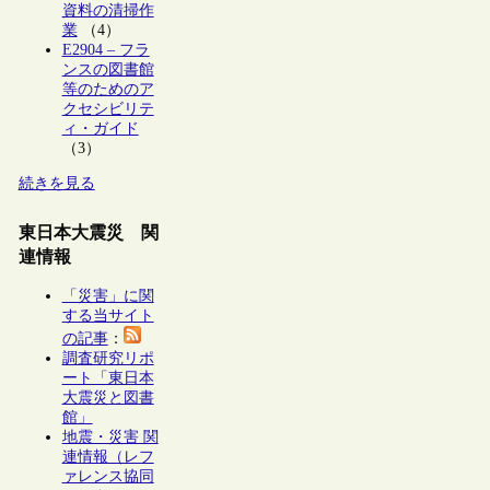
資料の清掃作
業
（4）
E2904 – フラ
ンスの図書館
等のためのア
クセシビリテ
ィ・ガイド
（3）
続きを見る
東日本大震災 関
連情報
「災害」に関
する当サイト
の記事
：
調査研究リポ
ート「東日本
大震災と図書
館」
地震・災害 関
連情報（レフ
ァレンス協同