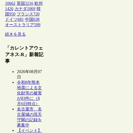
10662
英国
3216
欧州
1426
カナダ
1069
韓
国
950
フランス
720
ドイツ
681
中国
638
オーストラリア
599
続きを見る
「カレントアウェ
アネス-R」新着記
事
2026年08月07
日
令和8年熊本
地震による文
化財等の被害
が83件に（8
月6日時点）
名古屋市、名
古屋城の現天
守閣の記録を
募集中
【イベント】