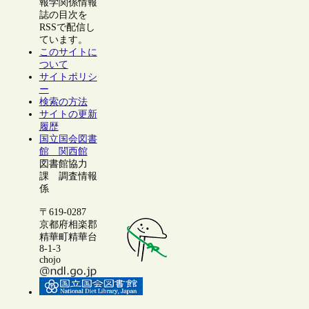
報学関係情報
誌の目次を
RSSで配信し
ています。
このサイトに
ついて
サイトポリシ
ー
検索の方法
サイトの更新
履歴
国立国会図書
館 関西館
図書館協力
課 調査情報
係
〒619-0287
京都府相楽郡
精華町精華台
8-1-3
chojo