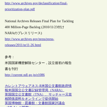
http://www.archives.gov/declassification/final-
prioritization-plan.pdf
National Archives Releases Final Plan for Tackling
400 Million-Page Backlog (2010/11/23付け
NARAのプレスリリース)
http://www.archives.gov/press/press-
releases/2011/nr11-26.html
参考：
米国国家機密解除センター，設立後初の報告
書を刊行
http://current.ndl.go.jp/e1086
カレントアウェアネス-R
米国
公文書館
政府情
報
米国国立公文書記録管理局（NARA）
英国国立公文書館（TNA）、サッチャー元首
相関係資料をオンラインで提供開始
英国博物館・図書館・文書館国家評議会