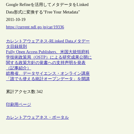
Google Refineを活用してメタデータをLinked
Data形式に変換する“Free Your Metadata”
2011-10-19
https://current.ndl.go.jp/car/19336
カレントアウェアネス-R
Linked Data
メタデー
タ
目録規則
Fully Open Access Publishers、米国大統領府科
学技術政策局（OSTP）による研究成果公開に
関する政策方針の覚書への支持声明を発表
（記事紹介）
総務省、データサイエンス・オンライン講座
「誰でも使える統計オープンデータ」を開講
累計アクセス数:
342
印刷用ページ
カレントアウェアネス・ポータル