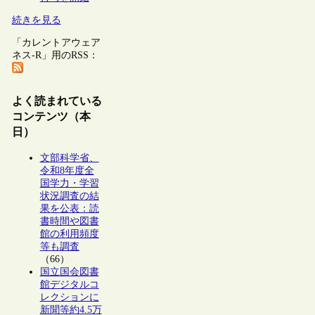
続きを見る
「カレントアウェア
ネス-R」用のRSS：
よく読まれている
コンテンツ（本
日）
文部科学省、
令和8年度全
国学力・学習
状況調査の結
果を公表：読
書時間や図書
館の利用頻度
等も調査
（66）
国立国会図書
館デジタルコ
レクションに
新聞等約4.5万