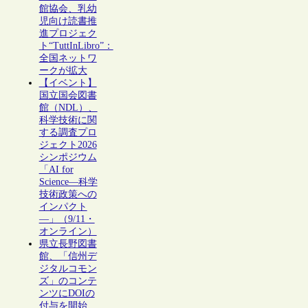
館協会、乳幼
児向け読書推
進プロジェク
ト“TuttInLibro”：
全国ネットワ
ークが拡大
【イベント】
国立国会図書
館（NDL）、
科学技術に関
する調査プロ
ジェクト2026
シンポジウム
「AI for
Science―科学
技術政策への
インパクト
―」（9/11・
オンライン）
県立長野図書
館、「信州デ
ジタルコモン
ズ」のコンテ
ンツにDOIの
付与を開始