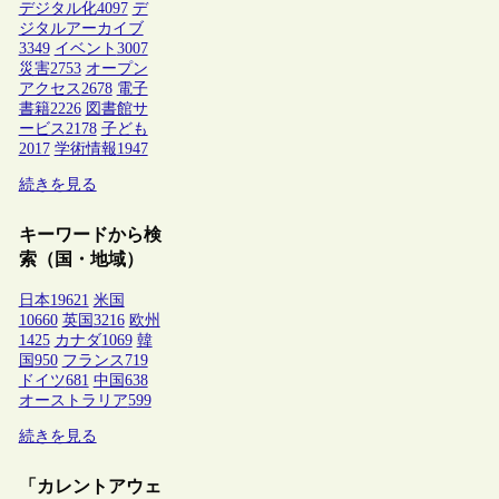
デジタル化
4097
デ
ジタルアーカイブ
3349
イベント
3007
災害
2753
オープン
アクセス
2678
電子
書籍
2226
図書館サ
ービス
2178
子ども
2017
学術情報
1947
続きを見る
キーワードから検
索（国・地域）
日本
19621
米国
10660
英国
3216
欧州
1425
カナダ
1069
韓
国
950
フランス
719
ドイツ
681
中国
638
オーストラリア
599
続きを見る
「カレントアウェ