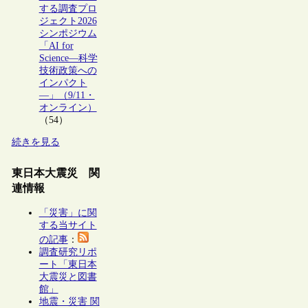
する調査プロ
ジェクト2026
シンポジウム
「AI for
Science―科学
技術政策への
インパクト
―」（9/11・
オンライン）
（54）
続きを見る
東日本大震災 関
連情報
「災害」に関
する当サイト
の記事
：
調査研究リポ
ート「東日本
大震災と図書
館」
地震・災害 関