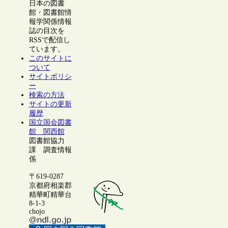
日本の図書
館・図書館情
報学関係情報
誌の目次を
RSSで配信し
ています。
このサイトに
ついて
サイトポリシ
ー
検索の方法
サイトの更新
履歴
国立国会図書
館 関西館
図書館協力
課 調査情報
係
〒619-0287
京都府相楽郡
精華町精華台
8-1-3
chojo