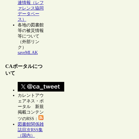
連情報（レフ
ァレンス協同
データベー
ス）
各地の図書館
等の被災情報
等について
（外部リン
ク）
saveMLAK
CAポータルにつ
いて
カレントアウ
ェアネス・ポ
ータル 新規
掲載コンテン
ツのRSS：
図書館関係雑
誌目次RSS集
（国内）