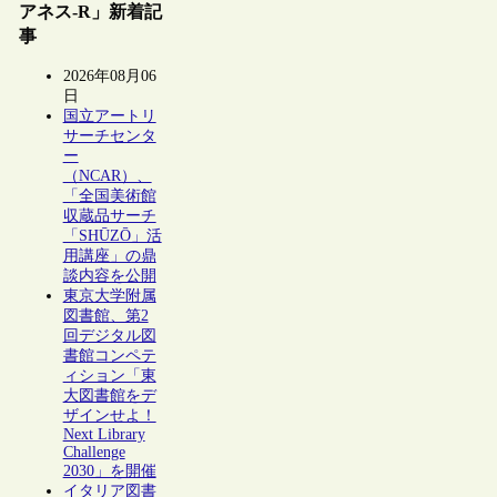
アネス-R」新着記
事
2026年08月06
日
国立アートリ
サーチセンタ
ー
（NCAR）、
「全国美術館
収蔵品サーチ
「SHŪZŌ」活
用講座」の鼎
談内容を公開
東京大学附属
図書館、第2
回デジタル図
書館コンペテ
ィション「東
大図書館をデ
ザインせよ！
Next Library
Challenge
2030」を開催
イタリア図書