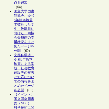
点を追加
（64）
国立大学図書
館協会、令和
8年熊本地震
で被災した学
生・教職員に
向けた、同協
会会員館の支
援状況をまと
めたページを
公開
（60）
文部科学省、
令和8年熊本
地震による学
校・社会教育
施設等の被害
と対応につい
ての情報をま
とめたページ
を公開
（61）
【イベント】
国立国会図書
館（NDL）、
科学技術に関