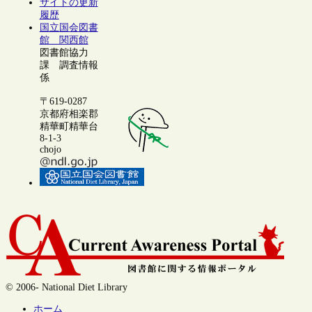
サイトの更新
履歴
国立国会図書
館 関西館
図書館協力
課 調査情報
係
〒619-0287
京都府相楽郡
精華町精華台
8-1-3
chojo
© 2006- National Diet Library
ホーム