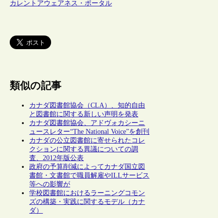
カレントアウェアネス・ポータル
類似の記事
カナダ図書館協会（CLA）、知的自由
と図書館に関する新しい声明を発表
カナダ図書館協会、アドヴォカシーニ
ュースレター“The National Voice”を創刊
カナダの公立図書館に寄せられたコレ
クションに関する異議についての調
査、2012年版公表
政府の予算削減によってカナダ国立図
書館・文書館で職員解雇やILLサービス
等への影響が
学校図書館におけるラーニングコモン
ズの構築・実践に関するモデル（カナ
ダ）