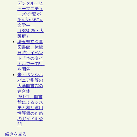
デジタル・ヒ
ューマニティ
ーズで“繋が
る×広がる”人
文学―」
（8/24-25・大
阪府）
埼玉県立久喜
図書館、休館
日特別イベン
ト「本のタイ
トルで一句!」
を開催
米・ペンシル
バニア州等の
大学図書館の
連合体
PALCI、図書
館によるシス
テム相互運用
性評価のため
のガイドを公
開
続きを見る