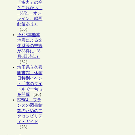
「協力」の今
とこれから」
（8/21・オン
ライン、録画
配信あり）
（35）
令和8年熊本
地震による文
化財等の被害
が83件に（8
月6日時点）
（32）
埼玉県立久喜
図書館、休館
日特別イベン
ト「本のタイ
トルで一句!」
を開催
（26）
E2904 – フラ
ンスの図書館
等のためのア
クセシビリテ
ィ・ガイド
（26）