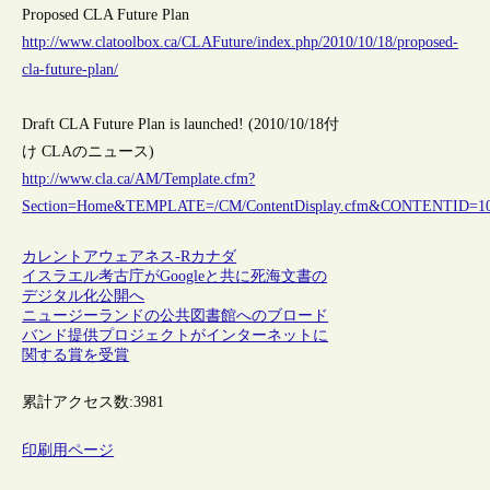
Proposed CLA Future Plan
http://www.clatoolbox.ca/CLAFuture/index.php/2010/10/18/proposed-
cla-future-plan/
Draft CLA Future Plan is launched! (2010/10/18付
け CLAのニュース)
http://www.cla.ca/AM/Template.cfm?
Section=Home&TEMPLATE=/CM/ContentDisplay.cfm&CONTENTID=1
カレントアウェアネス-R
カナダ
イスラエル考古庁がGoogleと共に死海文書の
デジタル化公開へ
ニュージーランドの公共図書館へのブロード
バンド提供プロジェクトがインターネットに
関する賞を受賞
累計アクセス数:
3981
印刷用ページ