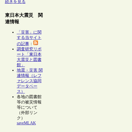
続きを見る
東日本大震災 関
連情報
「災害」に関
する当サイト
の記事
：
調査研究リポ
ート「東日本
大震災と図書
館」
地震・災害 関
連情報（レフ
ァレンス協同
データベー
ス）
各地の図書館
等の被災情報
等について
（外部リン
ク）
saveMLAK