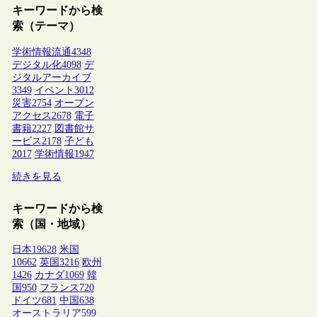
キーワードから検
索（テーマ）
学術情報流通
4348
デジタル化
4098
デ
ジタルアーカイブ
3349
イベント
3012
災害
2754
オープン
アクセス
2678
電子
書籍
2227
図書館サ
ービス
2178
子ども
2017
学術情報
1947
続きを見る
キーワードから検
索（国・地域）
日本
19628
米国
10662
英国
3216
欧州
1426
カナダ
1069
韓
国
950
フランス
720
ドイツ
681
中国
638
オーストラリア
599