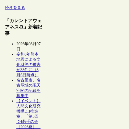
続きを見る
「カレントアウェ
アネス-R」新着記
事
2026年08月07
日
令和8年熊本
地震による文
化財等の被害
が83件に（8
月6日時点）
名古屋市、名
古屋城の現天
守閣の記録を
募集中
【イベント】
人間文化研究
機構DH推進
室、「第5回
DH若手の会
（2026夏）―