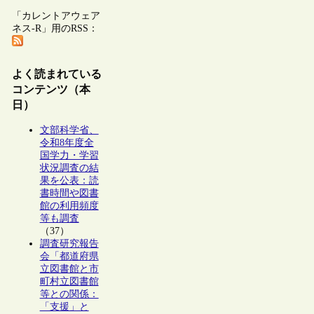
「カレントアウェア
ネス-R」用のRSS：
よく読まれている
コンテンツ（本
日）
文部科学省、
令和8年度全
国学力・学習
状況調査の結
果を公表：読
書時間や図書
館の利用頻度
等も調査
（37）
調査研究報告
会「都道府県
立図書館と市
町村立図書館
等との関係：
「支援」と