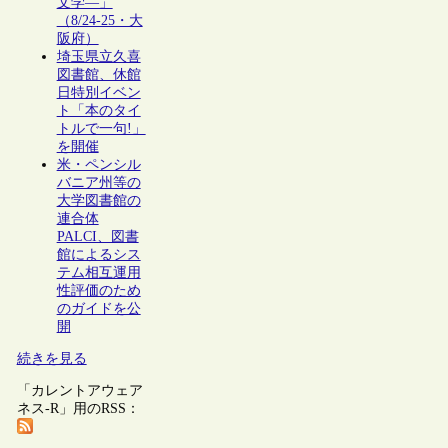
文学―」
（8/24-25・大
阪府）
埼玉県立久喜
図書館、休館
日特別イベン
ト「本のタイ
トルで一句!」
を開催
米・ペンシル
バニア州等の
大学図書館の
連合体
PALCI、図書
館によるシス
テム相互運用
性評価のため
のガイドを公
開
続きを見る
「カレントアウェア
ネス-R」用のRSS：