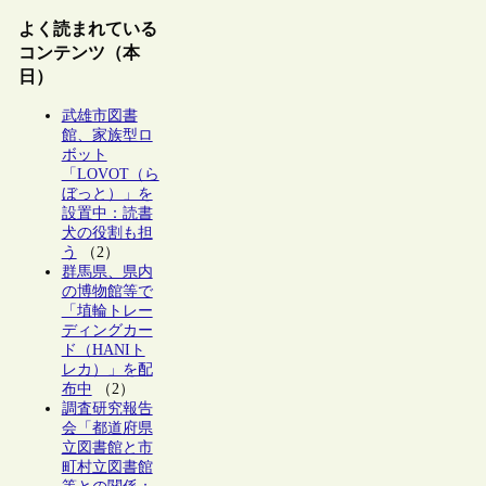
よく読まれている
コンテンツ（本
日）
武雄市図書
館、家族型ロ
ボット
「LOVOT（ら
ぼっと）」を
設置中：読書
犬の役割も担
う
（2）
群馬県、県内
の博物館等で
「埴輪トレー
ディングカー
ド（HANIト
レカ）」を配
布中
（2）
調査研究報告
会「都道府県
立図書館と市
町村立図書館