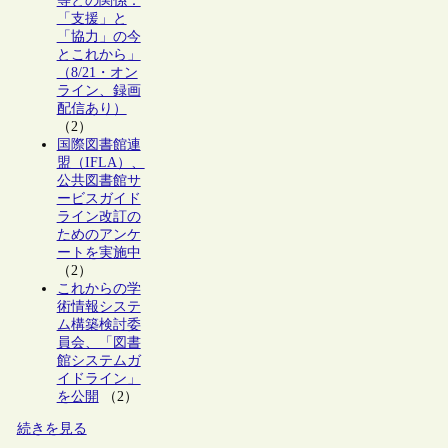
等との関係：
「支援」と
「協力」の今
とこれから」
（8/21・オン
ライン、録画
配信あり）
（2）
国際図書館連
盟（IFLA）、
公共図書館サ
ービスガイド
ライン改訂の
ためのアンケ
ートを実施中
（2）
これからの学
術情報システ
ム構築検討委
員会、「図書
館システムガ
イドライン」
を公開
（2）
続きを見る