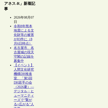
アネス-R」新着記
事
2026年08月07
日
令和8年熊本
地震による文
化財等の被害
が83件に（8
月6日時点）
名古屋市、名
古屋城の現天
守閣の記録を
募集中
【イベント】
人間文化研究
機構DH推進
室、「第5回
DH若手の会
（2026夏）―
デジタル・ヒ
ューマニティ
ーズで“繋が
る×広がる”人