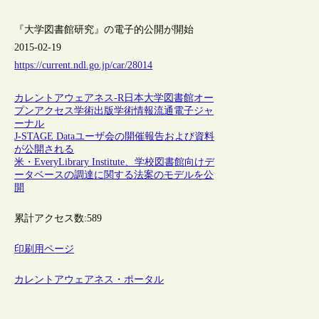
『大学図書館研究』の電子的公開が開始
2015-02-19
https://current.ndl.go.jp/car/28014
カレントアウェアネス-R
日本
大学図書館
オー
プンアクセス
学術出版
学術情報流通
電子ジャ
ーナル
J-STAGE Dataユーザ会の開催報告および資料
が公開される
米・EveryLibrary Institute、学校図書館向けデ
ータベースの調達に関する法案のモデルを公
開
累計アクセス数:
589
印刷用ページ
カレントアウェアネス・ポータル