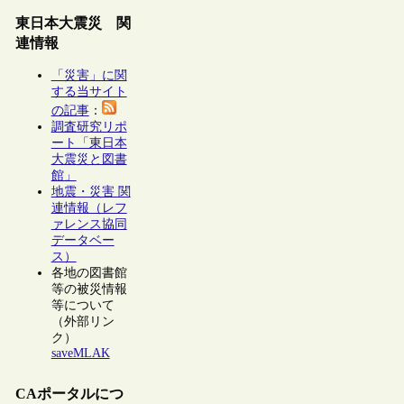
東日本大震災 関
連情報
「災害」に関
する当サイト
の記事
：
調査研究リポ
ート「東日本
大震災と図書
館」
地震・災害 関
連情報（レフ
ァレンス協同
データベー
ス）
各地の図書館
等の被災情報
等について
（外部リン
ク）
saveMLAK
CAポータルにつ