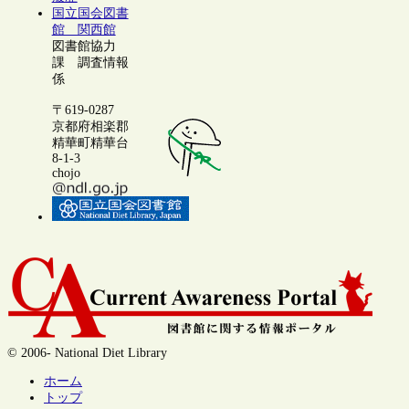
国立国会図書
館 関西館
図書館協力
課 調査情報
係
〒619-0287
京都府相楽郡
精華町精華台
8-1-3
chojo
© 2006- National Diet Library
ホーム
トップ