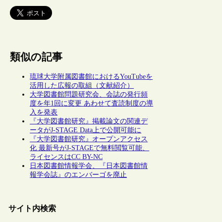
類似の記事
琉球大学附属図書館におけるYouTubeを
活用した広報の取組（文献紹介）
大学図書館問題研究会、会誌の発行頻
度を年1回に変更 あわせて査読制度の導
入を発表
『大学図書館研究』掲載論文の関連デ
ータがJ-STAGE Data上で公開可能に
『大学図書館研究』オープンアクセス
化 最新号がJ-STAGEで無料閲覧可能、
ライセンスはCC BY-NC
日本図書館情報学会、『日本図書館情
報学会誌』のエンバーゴを廃止
サイト内検索