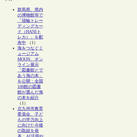
群馬県、県内
の博物館等で
「埴輪トレー
ディングカー
ド（HANIト
レカ）」を配
布中
（1）
海をつなぐミ
ュージアム
MOON、オン
ライン展示
「図書館とで
あう海の本」
を公開：全国
100館の図書
館が選んだ海
の本を紹介
（1）
北九州市教育
委員会、子ど
もの学力向上
に向けた今後
の取組を発
表：AI活用や