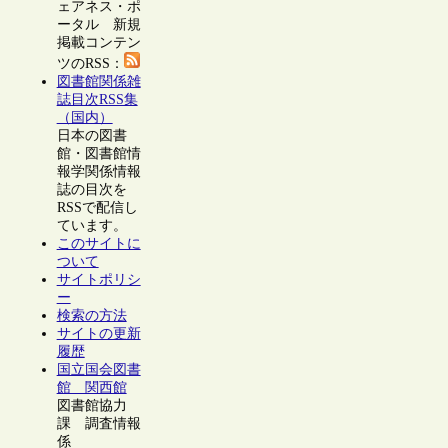
ェアネス・ポ
ータル 新規
掲載コンテン
ツのRSS：
図書館関係雑
誌目次RSS集
（国内）
日本の図書
館・図書館情
報学関係情報
誌の目次を
RSSで配信し
ています。
このサイトに
ついて
サイトポリシ
ー
検索の方法
サイトの更新
履歴
国立国会図書
館 関西館
図書館協力
課 調査情報
係