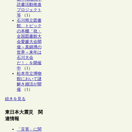
読書活動推進
プロジェクト
等
（1）
石川県立図書
館、トピック
の本棚「祝・
全国図書館大
会愛媛大会開
催～真鍋博の
世界～来年は
石川大会
だ！」を開催
中
（1）
松本市立博物
館において謎
解き婚活が開
催
（1）
続きを見る
東日本大震災 関
連情報
「災害」に関