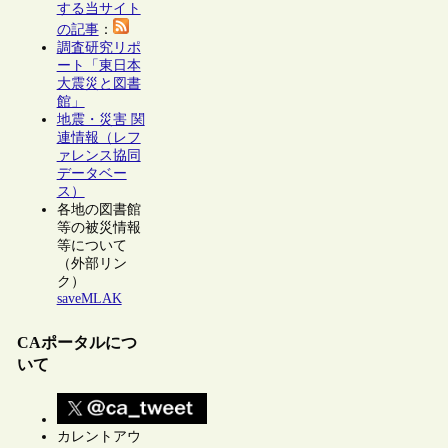
する当サイト
の記事
：
調査研究リポ
ート「東日本
大震災と図書
館」
地震・災害 関
連情報（レフ
ァレンス協同
データベー
ス）
各地の図書館
等の被災情報
等について
（外部リン
ク）
saveMLAK
CAポータルにつ
いて
カレントアウ