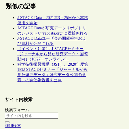
類似の記事
J-STAGE Data、2021年3月25日から本格
運用を開始
J-STAGE Dataが研究データリポジトリ
のレジストリ“re3data.org”に収載される
J-STAGE Dataユーザ会の開催報告およ
び資料が公開される
【イベント】第2回J-STAGEセミナー
｢ジャーナルから見た研究データ：国際
動向｣（10/27・オンライン）
科学技術振興機構（JST）、2020年度第
1回J-STAGEセミナー「ジャーナルから
見た研究データ：研究データ公開の意
義」の開催報告書を公開
サイト内検索
検索フォーム
詳細検索