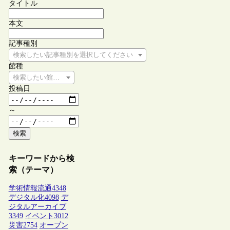
タイトル
本文
記事種別
検索したい記事種別を選択してください
館種
検索したい館種を選択してください
投稿日
～
検索
キーワードから検
索（テーマ）
学術情報流通
4348
デジタル化
4098
デ
ジタルアーカイブ
3349
イベント
3012
災害
2754
オープン