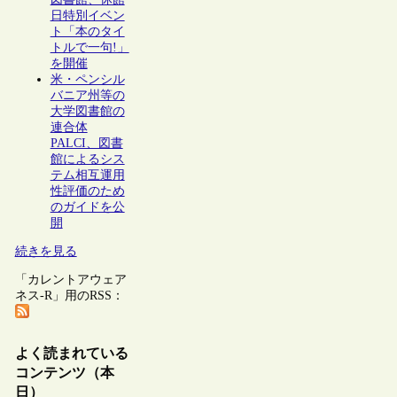
日特別イベン
ト「本のタイ
トルで一句!」
を開催
米・ペンシル
バニア州等の
大学図書館の
連合体
PALCI、図書
館によるシス
テム相互運用
性評価のため
のガイドを公
開
続きを見る
「カレントアウェア
ネス-R」用のRSS：
よく読まれている
コンテンツ（本
日）