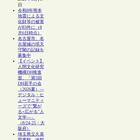
日
令和8年熊本
地震による文
化財等の被害
が83件に（8
月6日時点）
名古屋市、名
古屋城の現天
守閣の記録を
募集中
【イベント】
人間文化研究
機構DH推進
室、「第5回
DH若手の会
（2026夏）―
デジタル・ヒ
ューマニティ
ーズで“繋が
る×広がる”人
文学―」
（8/24-25・大
阪府）
埼玉県立久喜
図書館、休館