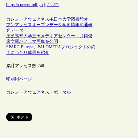
https://current.ndl.go.jp/e2271
カレントアウェアネス-R
日本
大学図書館
オー
プンアクセス
オープンデータ
学術情報流通
研
究データ
慶應義塾大学三田メディアセンター、井筒俊
彦文庫パノラマ画像を公開
SPARC Europe、PALOMERAプロジェクトの終
了に当たり成果を紹介
累計アクセス数:
740
印刷用ページ
カレントアウェアネス・ポータル