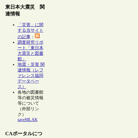
東日本大震災 関
連情報
「災害」に関
する当サイト
の記事
：
調査研究リポ
ート「東日本
大震災と図書
館」
地震・災害 関
連情報（レフ
ァレンス協同
データベー
ス）
各地の図書館
等の被災情報
等について
（外部リン
ク）
saveMLAK
CAポータルにつ