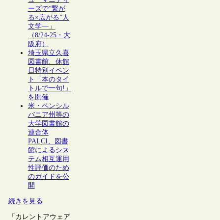
ーズで“繋が
る×広がる”人
文学―」
（8/24-25・大
阪府）
埼玉県立久喜
図書館、休館
日特別イベン
ト「本のタイ
トルで一句!」
を開催
米・ペンシル
バニア州等の
大学図書館の
連合体
PALCI、図書
館によるシス
テム相互運用
性評価のため
のガイドを公
開
続きを見る
「カレントアウェア