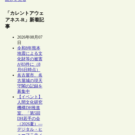
「カレントアウェ
アネス-R」新着記
事
2026年08月07
日
令和8年熊本
地震による文
化財等の被害
が83件に（8
月6日時点）
名古屋市、名
古屋城の現天
守閣の記録を
募集中
【イベント】
人間文化研究
機構DH推進
室、「第5回
DH若手の会
（2026夏）―
デジタル・ヒ
ューマニティ