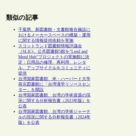
類似の記事
千葉県、新図書館・文書館複合施設に
おけるメーカースペースの構築・運用
に関する情報提供依頼を実施
スコットランド図書館情報評議会
（SLIC)、公共図書館5館を“Lend and
Mend Hub”プロジェクトの実施館に決
定：日用品の修理、再利用、レンタ
ル、アップサイクルをコミュニティに
提供
台湾国家図書館、米・ハーバード大学
燕京図書館に「台湾漢学リソースセン
ター」を開設
台湾国家図書館、台湾の学術資源の現
況に関する分析報告書（2023年版）を
公表
台湾国家図書館、台湾の学術ジャーナ
ルの現況に関する分析報告書（2024年
版）を公表