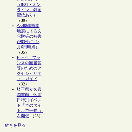
（8/21・オン
ライン、録画
配信あり）
（39）
令和8年熊本
地震による文
化財等の被害
が83件に（8
月6日時点）
（35）
E2904 – フラ
ンスの図書館
等のためのア
クセシビリテ
ィ・ガイド
（32）
埼玉県立久喜
図書館、休館
日特別イベン
ト「本のタイ
トルで一句!」
を開催
（28）
続きを見る