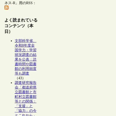
ネス-R」用のRSS：
よく読まれている
コンテンツ（本
日）
文部科学省、
令和8年度全
国学力・学習
状況調査の結
果を公表：読
書時間や図書
館の利用頻度
等も調査
（43）
調査研究報告
会「都道府県
立図書館と市
町村立図書館
等との関係：
「支援」と
「協力」の今
とこれから」