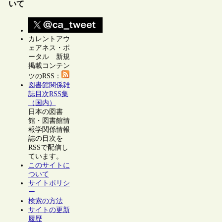
いて
カレントアウ
ェアネス・ポ
ータル 新規
掲載コンテン
ツのRSS：
図書館関係雑
誌目次RSS集
（国内）
日本の図書
館・図書館情
報学関係情報
誌の目次を
RSSで配信し
ています。
このサイトに
ついて
サイトポリシ
ー
検索の方法
サイトの更新
履歴