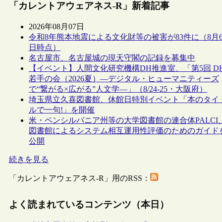
「カレントアウェアネス-R」新着記事
2026年08月07日
令和8年熊本地震による文化財等の被害が83件に（8月
日時点）
名古屋市、名古屋城の現天守閣の記録を募集中
【イベント】人間文化研究機構DH推進室、「第5回 D
若手の会（2026夏）―デジタル・ヒューマニティーズ
で“繋がる×広がる”人文学―」（8/24-25・大阪府）
埼玉県立久喜図書館、休館日特別イベント「本のタイ
ルで一句!」を開催
米・ペンシルバニア州等の大学図書館の連合体PALCI
図書館によるシステム相互運用性評価のためのガイド
公開
続きを見る
「カレントアウェアネス-R」用のRSS：
よく読まれているコンテンツ（本日）