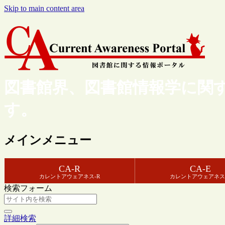
Skip to main content area
図書館界、図書館情報学に関
す。
メインメニュー
CA-R
CA-E
カレントアウェアネス-R
カレントアウェアネス
検索フォーム
詳細検索