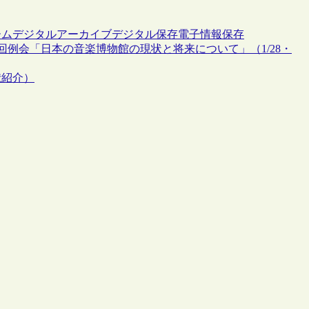
ーム
デジタルアーカイブ
デジタル保存
電子情報保存
回例会「日本の音楽博物館の現状と将来について」（1/28・
献紹介）