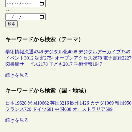
～
検索
キーワードから検索（テーマ）
学術情報流通
4348
デジタル化
4098
デジタルアーカイブ
3349
イベント
3012
災害
2754
オープンアクセス
2678
電子書籍
2227
図書館サービス
2178
子ども
2017
学術情報
1947
続きを見る
キーワードから検索（国・地域）
日本
19628
米国
10662
英国
3216
欧州
1426
カナダ
1069
韓国
950
フランス
720
ドイツ
681
中国
638
オーストラリア
599
続きを見る