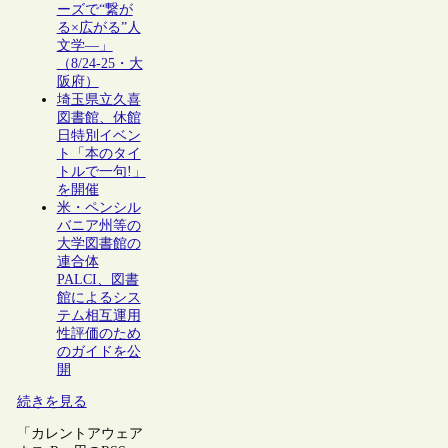
ーズで“繋が
る×広がる”人
文学―」
（8/24-25・大
阪府）
埼玉県立久喜
図書館、休館
日特別イベン
ト「本のタイ
トルで一句!」
を開催
米・ペンシル
バニア州等の
大学図書館の
連合体
PALCI、図書
館によるシス
テム相互運用
性評価のため
のガイドを公
開
続きを見る
「カレントアウェア