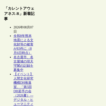
「カレントアウェ
アネス-R」新着記
事
2026年08月07
日
令和8年熊本
地震による文
化財等の被害
が83件に（8
月6日時点）
名古屋市、名
古屋城の現天
守閣の記録を
募集中
【イベント】
人間文化研究
機構DH推進
室、「第5回
DH若手の会
（2026夏）―
デジタル・ヒ
ューマニティ