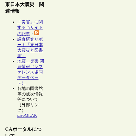
東日本大震災 関
連情報
「災害」に関
する当サイト
の記事
：
調査研究リポ
ート「東日本
大震災と図書
館」
地震・災害 関
連情報（レフ
ァレンス協同
データベー
ス）
各地の図書館
等の被災情報
等について
（外部リン
ク）
saveMLAK
CAポータルにつ
いて