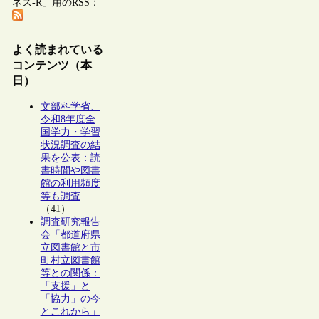
ネス-R」用のRSS：
よく読まれている
コンテンツ（本
日）
文部科学省、
令和8年度全
国学力・学習
状況調査の結
果を公表：読
書時間や図書
館の利用頻度
等も調査
（41）
調査研究報告
会「都道府県
立図書館と市
町村立図書館
等との関係：
「支援」と
「協力」の今
とこれから」