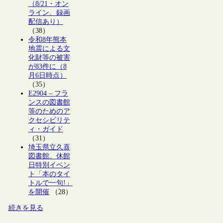
（8/21・オン
ライン、録画
配信あり）
（38）
令和8年熊本
地震による文
化財等の被害
が83件に（8
月6日時点）
（35）
E2904 – フラ
ンスの図書館
等のためのア
クセシビリテ
ィ・ガイド
（31）
埼玉県立久喜
図書館、休館
日特別イベン
ト「本のタイ
トルで一句!」
を開催
（28）
続きを見る