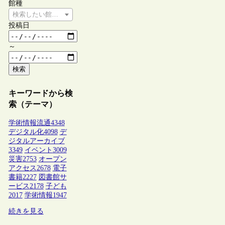
館種
検索したい館種を選択してください
投稿日
～
検索
キーワードから検
索（テーマ）
学術情報流通
4348
デジタル化
4098
デ
ジタルアーカイブ
3349
イベント
3009
災害
2753
オープン
アクセス
2678
電子
書籍
2227
図書館サ
ービス
2178
子ども
2017
学術情報
1947
続きを見る