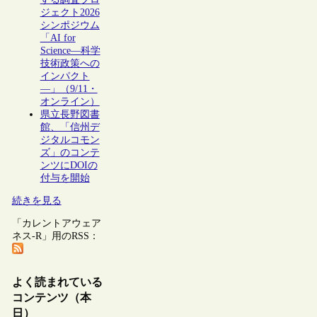
ジェクト2026
シンポジウム
「AI for
Science―科学
技術政策への
インパクト
―」（9/11・
オンライン）
県立長野図書
館、「信州デ
ジタルコモン
ズ」のコンテ
ンツにDOIの
付与を開始
続きを見る
「カレントアウェア
ネス-R」用のRSS：
よく読まれている
コンテンツ（本
日）