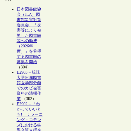
日本図書館協
会（JLA）図
書館災害対策
委員会、「災
害等により被
災した図書館
等への助成
（2026年
度）」を希望
する図書館の
募集を開始
（304）
E2903 – 琉球
大学附属図書
館医学部分館
でのカビ被害
資料の清掃作
業
（302）
E2902 – 「わ
かっていいと
も!」：ラーニ
ング・コモン
ズにおける学
際交流支援企