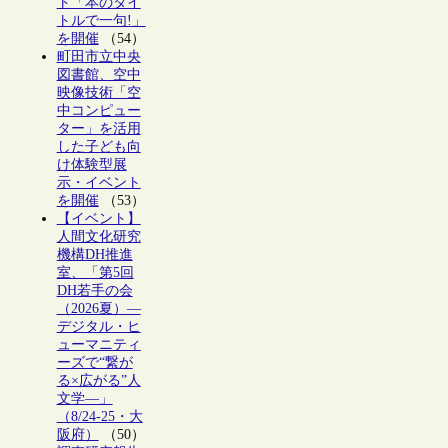
ト「本のタイ
トルで一句!」
を開催
（54）
町田市立中央
図書館、空中
映像技術「空
中コンピュー
ター」を活用
した子ども向
け体験型展
示・イベント
を開催
（53）
【イベント】
人間文化研究
機構DH推進
室、「第5回
DH若手の会
（2026夏）―
デジタル・ヒ
ューマニティ
ーズで“繋が
る×広がる”人
文学―」
（8/24-25・大
阪府）
（50）