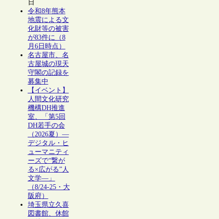
日
令和8年熊本
地震による文
化財等の被害
が83件に（8
月6日時点）
名古屋市、名
古屋城の現天
守閣の記録を
募集中
【イベント】
人間文化研究
機構DH推進
室、「第5回
DH若手の会
（2026夏）―
デジタル・ヒ
ューマニティ
ーズで“繋が
る×広がる”人
文学―」
（8/24-25・大
阪府）
埼玉県立久喜
図書館、休館