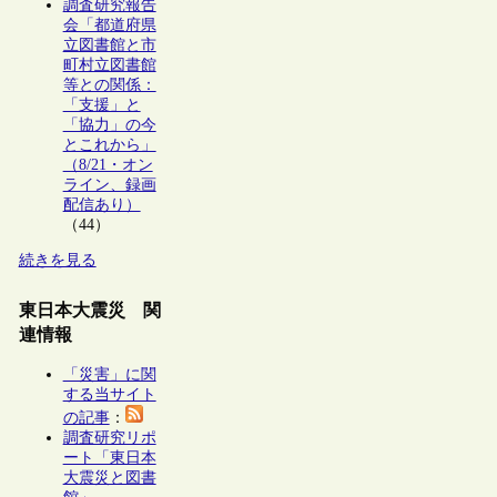
調査研究報告
会「都道府県
立図書館と市
町村立図書館
等との関係：
「支援」と
「協力」の今
とこれから」
（8/21・オン
ライン、録画
配信あり）
（44）
続きを見る
東日本大震災 関
連情報
「災害」に関
する当サイト
の記事
：
調査研究リポ
ート「東日本
大震災と図書