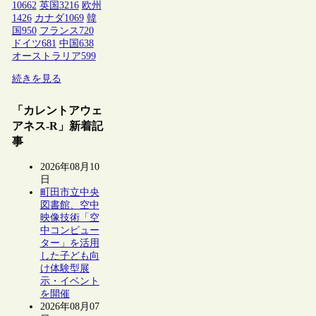
10662
英国
3216
欧州
1426
カナダ
1069
韓
国
950
フランス
720
ドイツ
681
中国
638
オーストラリア
599
続きを見る
「カレントアウェ
アネス-R」新着記
事
2026年08月10
日
町田市立中央
図書館、空中
映像技術「空
中コンピュー
ター」を活用
した子ども向
け体験型展
示・イベント
を開催
2026年08月07