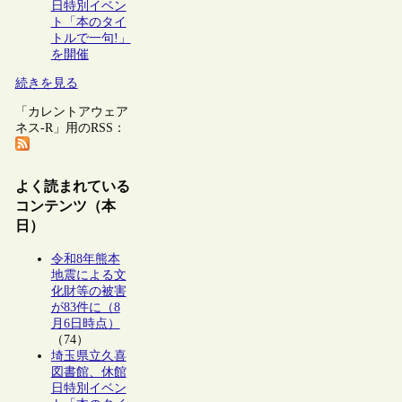
日特別イベン
ト「本のタイ
トルで一句!」
を開催
続きを見る
「カレントアウェア
ネス-R」用のRSS：
よく読まれている
コンテンツ（本
日）
令和8年熊本
地震による文
化財等の被害
が83件に（8
月6日時点）
（74）
埼玉県立久喜
図書館、休館
日特別イベン