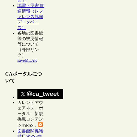
館」
地震・災害 関
連情報（レフ
ァレンス協同
データベー
ス）
各地の図書館
等の被災情報
等について
（外部リン
ク）
saveMLAK
CAポータルにつ
いて
カレントアウ
ェアネス・ポ
ータル 新規
掲載コンテン
ツのRSS：
図書館関係雑
誌目次RSS集