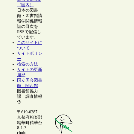
（国内）
日本の図書
館・図書館情
報学関係情報
誌の目次を
RSSで配信し
ています。
このサイトに
ついて
サイトポリシ
ー
検索の方法
サイトの更新
履歴
国立国会図書
館 関西館
図書館協力
課 調査情報
係
〒619-0287
京都府相楽郡
精華町精華台
8-1-3
chojo