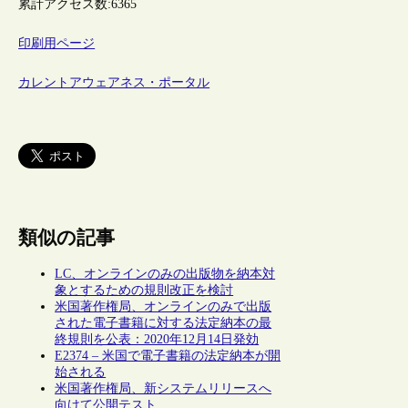
累計アクセス数:
6365
印刷用ページ
カレントアウェアネス・ポータル
類似の記事
LC、オンラインのみの出版物を納本対
象とするための規則改正を検討
米国著作権局、オンラインのみで出版
された電子書籍に対する法定納本の最
終規則を公表：2020年12月14日発効
E2374 – 米国で電子書籍の法定納本が開
始される
米国著作権局、新システムリリースへ
向けて公開テスト