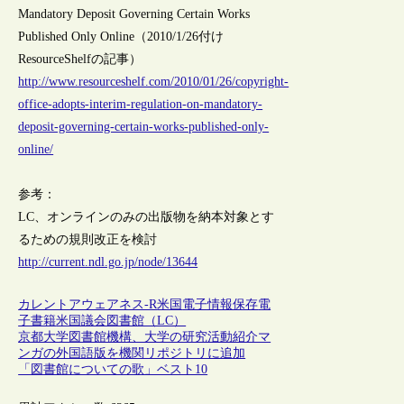
Mandatory Deposit Governing Certain Works
Published Only Online（2010/1/26付け
ResourceShelfの記事）
http://www.resourceshelf.com/2010/01/26/copyright-
office-adopts-interim-regulation-on-mandatory-
deposit-governing-certain-works-published-only-
online/
参考：
LC、オンラインのみの出版物を納本対象とす
るための規則改正を検討
http://current.ndl.go.jp/node/13644
カレントアウェアネス-R
米国
電子情報保存
電
子書籍
米国議会図書館（LC）
京都大学図書館機構、大学の研究活動紹介マ
ンガの外国語版を機関リポジトリに追加
「図書館についての歌」ベスト10