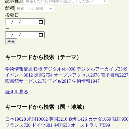
記事種別
検索したい記事種別を選択してください
館種
検索したい館種を選択してください
投稿日
～
検索
キーワードから検索（テーマ）
学術情報流通
4348
デジタル化
4098
デジタルアーカイブ
3349
イベント
3012
災害
2754
オープンアクセス
2678
電子書籍
2227
図書館サービス
2178
子ども
2017
学術情報
1947
続きを見る
キーワードから検索（国・地域）
日本
19628
米国
10662
英国
3216
欧州
1426
カナダ
1069
韓国
950
フランス
720
ドイツ
681
中国
638
オーストラリア
599