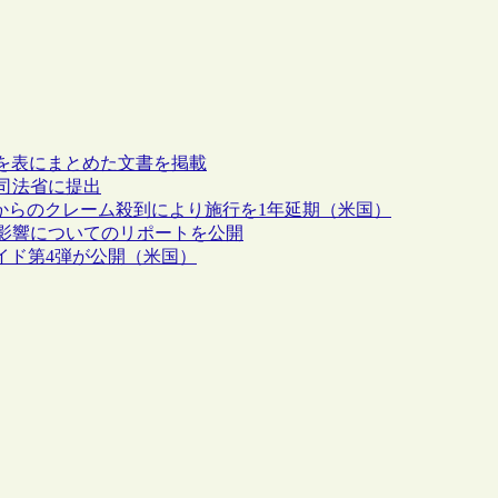
況を表にまとめた文書を掲載
を司法省に提出
等からのクレーム殺到により施行を1年延期（米国）
の影響についてのリポートを公開
ガイド第4弾が公開（米国）