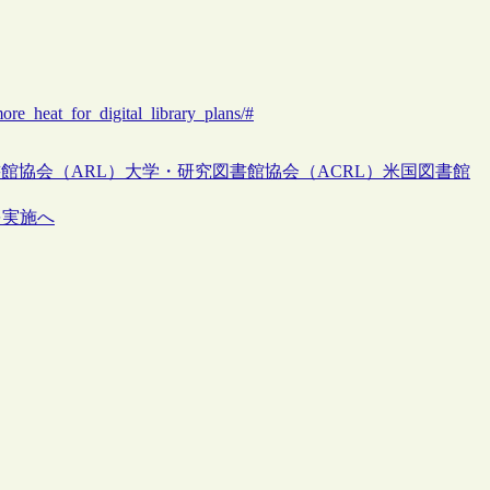
re_heat_for_digital_library_plans/#
館協会（ARL）
大学・研究図書館協会（ACRL）
米国図書館
を実施へ