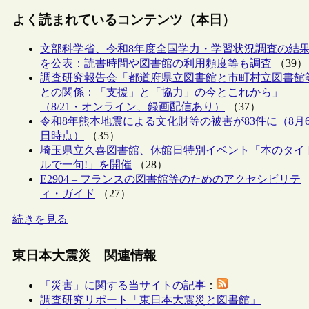
よく読まれているコンテンツ（本日）
文部科学省、令和8年度全国学力・学習状況調査の結
を公表：読書時間や図書館の利用頻度等も調査
（39）
調査研究報告会「都道府県立図書館と市町村立図書館
との関係：「支援」と「協力」の今とこれから」
（8/21・オンライン、録画配信あり）
（37）
令和8年熊本地震による文化財等の被害が83件に（8月
日時点）
（35）
埼玉県立久喜図書館、休館日特別イベント「本のタイ
ルで一句!」を開催
（28）
E2904 – フランスの図書館等のためのアクセシビリテ
ィ・ガイド
（27）
続きを見る
東日本大震災 関連情報
「災害」に関する当サイトの記事
：
調査研究リポート「東日本大震災と図書館」