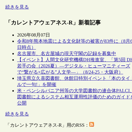
続きを見る
「カレントアウェアネス-R」新着記事
2026年08月07日
令和8年熊本地震による文化財等の被害が83件に（8月
日時点）
名古屋市、名古屋城の現天守閣の記録を募集中
【イベント】人間文化研究機構DH推進室、「第5回 D
若手の会（2026夏）―デジタル・ヒューマニティーズ
で“繋がる×広がる”人文学―」（8/24-25・大阪府）
埼玉県立久喜図書館、休館日特別イベント「本のタイ
ルで一句!」を開催
米・ペンシルバニア州等の大学図書館の連合体PALCI
図書館によるシステム相互運用性評価のためのガイド
公開
続きを見る
「カレントアウェアネス-R」用のRSS：