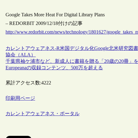
Google Takes More Heat For Digital Library Plans
– REDORBIT 2009/12/18付けの記事
http://www.redorbit.com/news/technology/1801627/google_takes_mo
カレントアウェアネス-R
米国
デジタル化
Google
北米研究図書
協会（ALA）
千葉県袖ケ浦市など、新成人に書籍を贈る「20歳の20冊」
Europeanaの収録コンテンツ、500万を超える
累計アクセス数:
4222
印刷用ページ
カレントアウェアネス・ポータル