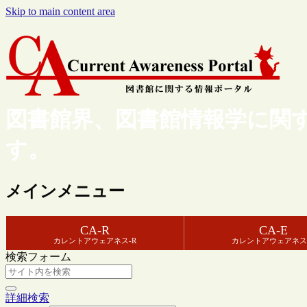
Skip to main content area
図書館界、図書館情報学に関
す。
メインメニュー
CA-R
CA-E
カレントアウェアネス-R
カレントアウェアネス
検索フォーム
詳細検索