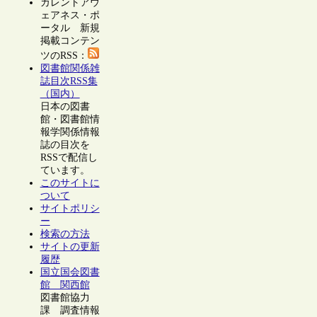
カレントアウ
ェアネス・ポ
ータル 新規
掲載コンテン
ツのRSS：
図書館関係雑
誌目次RSS集
（国内）
日本の図書
館・図書館情
報学関係情報
誌の目次を
RSSで配信し
ています。
このサイトに
ついて
サイトポリシ
ー
検索の方法
サイトの更新
履歴
国立国会図書
館 関西館
図書館協力
課 調査情報