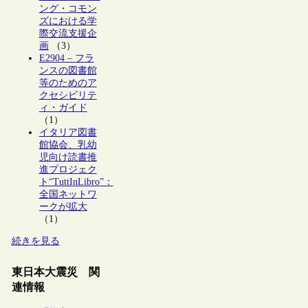
ング・コモン
ズにおける学
際交流支援企
画
（3）
E2904 – フラ
ンスの図書館
等のためのア
クセシビリテ
ィ・ガイド
（1）
イタリア図書
館協会、乳幼
児向け読書推
進プロジェク
ト“TuttInLibro”：
全国ネットワ
ークが拡大
（1）
続きを見る
東日本大震災 関
連情報