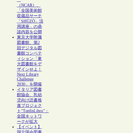
（NCAR）、
「全国美術館
収蔵品サーチ
「SHŪZŌ」活
用講座」の鼎
談内容を公開
東京大学附属
図書館、第2
回デジタル図
書館コンペテ
ィション「東
大図書館をデ
ザインせよ！
Next Library
Challenge
2030」を開催
イタリア図書
館協会、乳幼
児向け読書推
進プロジェク
ト“TuttInLibro”：
全国ネットワ
ークが拡大
【イベント】
国立国会図書