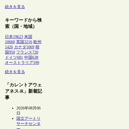
続きを見る
キーワードから検
索（国・地域）
日本
19623
米国
10660
英国
3216
欧州
1426
カナダ
1069
韓
国
950
フランス
720
ドイツ
681
中国
638
オーストラリア
599
続きを見る
「カレントアウェ
アネス-R」新着記
事
2026年08月06
日
国立アートリ
サーチセンタ
ー