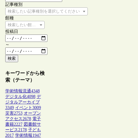
記事種別
検索したい記事種別を選択してください
館種
検索したい館種を選択してください
投稿日
～
検索
キーワードから検
索（テーマ）
学術情報流通
4348
デジタル化
4098
デ
ジタルアーカイブ
3349
イベント
3009
災害
2753
オープン
アクセス
2678
電子
書籍
2227
図書館サ
ービス
2178
子ども
2017
学術情報
1947