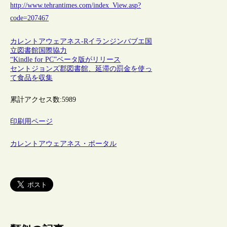
http://www.tehrantimes.com/index_View.asp?
code=207467
カレントアウェアネス-R
イラン
ジンバブエ
国
立図書館
国際協力
“Kindle for PC”ベータ版がリリース
セントジョンズ郡図書館、延滞の罰金を使っ
て食品を収集
累計アクセス数:
5989
印刷用ページ
カレントアウェアネス・ポータル