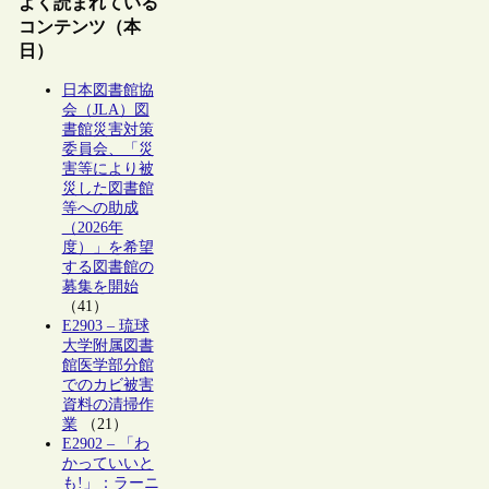
よく読まれている
コンテンツ（本
日）
日本図書館協
会（JLA）図
書館災害対策
委員会、「災
害等により被
災した図書館
等への助成
（2026年
度）」を希望
する図書館の
募集を開始
（41）
E2903 – 琉球
大学附属図書
館医学部分館
でのカビ被害
資料の清掃作
業
（21）
E2902 – 「わ
かっていいと
も!」：ラーニ