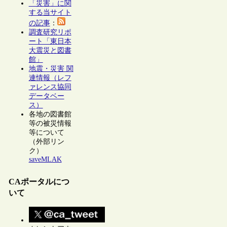
「災害」に関
する当サイト
の記事
：
調査研究リポ
ート「東日本
大震災と図書
館」
地震・災害 関
連情報（レフ
ァレンス協同
データベー
ス）
各地の図書館
等の被災情報
等について
（外部リン
ク）
saveMLAK
CAポータルにつ
いて