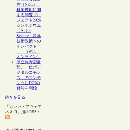
館（NDL）、
科学技術に関
する調査プロ
ジェクト2026
シンポジウム
「AI for
Science―科学
技術政策への
インパクト
―」（9/11・
オンライン）
県立長野図書
館、「信州デ
ジタルコモン
ズ」のコンテ
ンツにDOIの
付与を開始
続きを見る
「カレントアウェア
ネス-R」用のRSS：