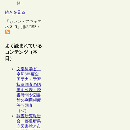
開
続きを見る
「カレントアウェア
ネス-R」用のRSS：
よく読まれている
コンテンツ（本
日）
文部科学省、
令和8年度全
国学力・学習
状況調査の結
果を公表：読
書時間や図書
館の利用頻度
等も調査
（37）
調査研究報告
会「都道府県
立図書館と市