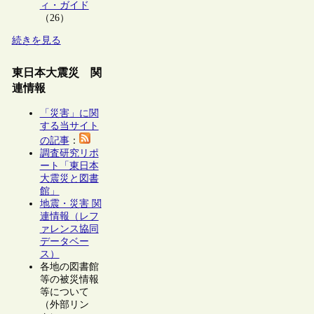
ィ・ガイド
（26）
続きを見る
東日本大震災 関
連情報
「災害」に関
する当サイト
の記事
：
調査研究リポ
ート「東日本
大震災と図書
館」
地震・災害 関
連情報（レフ
ァレンス協同
データベー
ス）
各地の図書館
等の被災情報
等について
（外部リン