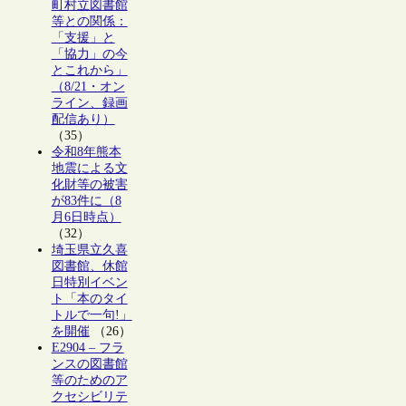
町村立図書館
等との関係：
「支援」と
「協力」の今
とこれから」
（8/21・オン
ライン、録画
配信あり）
（35）
令和8年熊本
地震による文
化財等の被害
が83件に（8
月6日時点）
（32）
埼玉県立久喜
図書館、休館
日特別イベン
ト「本のタイ
トルで一句!」
を開催
（26）
E2904 – フラ
ンスの図書館
等のためのア
クセシビリテ