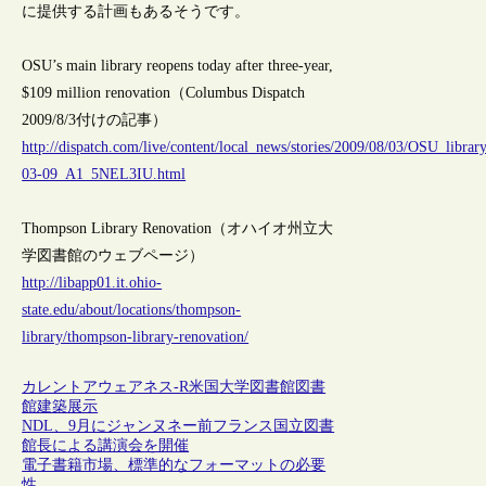
に提供する計画もあるそうです。
OSU’s main library reopens today after three-year,
$109 million renovation（Columbus Dispatch
2009/8/3付けの記事）
http://dispatch.com/live/content/local_news/stories/2009/08/03/OSU_lib
03-09_A1_5NEL3IU.html
Thompson Library Renovation（オハイオ州立大
学図書館のウェブページ）
http://libapp01.it.ohio-
state.edu/about/locations/thompson-
library/thompson-library-renovation/
カレントアウェアネス-R
米国
大学図書館
図書
館建築
展示
NDL、9月にジャンヌネー前フランス国立図書
館長による講演会を開催
電子書籍市場、標準的なフォーマットの必要
性