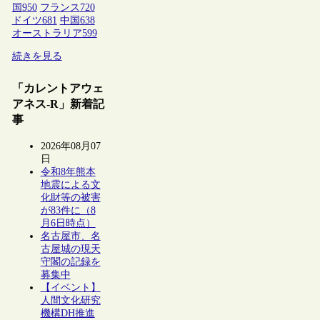
国
950
フランス
720
ドイツ
681
中国
638
オーストラリア
599
続きを見る
「カレントアウェ
アネス-R」新着記
事
2026年08月07
日
令和8年熊本
地震による文
化財等の被害
が83件に（8
月6日時点）
名古屋市、名
古屋城の現天
守閣の記録を
募集中
【イベント】
人間文化研究
機構DH推進