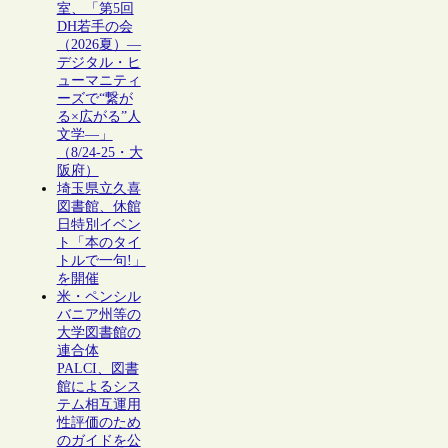
室、「第5回
DH若手の会
（2026夏）―
デジタル・ヒ
ューマニティ
ーズで“繋が
る×広がる”人
文学―」
（8/24-25・大
阪府）
埼玉県立久喜
図書館、休館
日特別イベン
ト「本のタイ
トルで一句!」
を開催
米・ペンシル
バニア州等の
大学図書館の
連合体
PALCI、図書
館によるシス
テム相互運用
性評価のため
のガイドを公