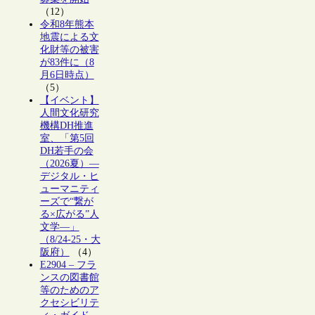
（12）
令和8年熊本
地震による文
化財等の被害
が83件に（8
月6日時点）
（5）
【イベント】
人間文化研究
機構DH推進
室、「第5回
DH若手の会
（2026夏）―
デジタル・ヒ
ューマニティ
ーズで“繋が
る×広がる”人
文学―」
（8/24-25・大
阪府）
（4）
E2904 – フラ
ンスの図書館
等のためのア
クセシビリテ