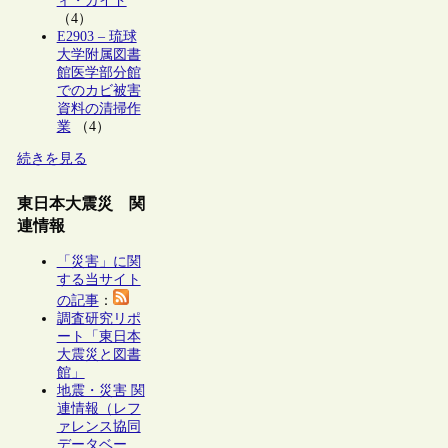
ィ・ガイド
（4）
E2903 – 琉球
大学附属図書
館医学部分館
でのカビ被害
資料の清掃作
業
（4）
続きを見る
東日本大震災 関
連情報
「災害」に関
する当サイト
の記事
：
調査研究リポ
ート「東日本
大震災と図書
館」
地震・災害 関
連情報（レフ
ァレンス協同
データベー