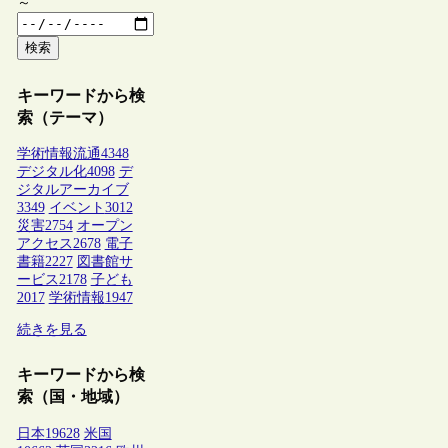
～
検索
キーワードから検
索（テーマ）
学術情報流通
4348
デジタル化
4098
デ
ジタルアーカイブ
3349
イベント
3012
災害
2754
オープン
アクセス
2678
電子
書籍
2227
図書館サ
ービス
2178
子ども
2017
学術情報
1947
続きを見る
キーワードから検
索（国・地域）
日本
19628
米国