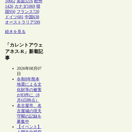
10662
英国
3216
欧州
1426
カナダ
1069
韓
国
950
フランス
720
ドイツ
681
中国
638
オーストラリア
599
続きを見る
「カレントアウェ
アネス-R」新着記
事
2026年08月07
日
令和8年熊本
地震による文
化財等の被害
が83件に（8
月6日時点）
名古屋市、名
古屋城の現天
守閣の記録を
募集中
【イベント】