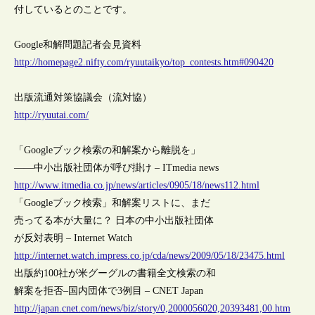
付しているとのことです。
Google和解問題記者会見資料
http://homepage2.nifty.com/ryuutaikyo/top_contests.htm#090420
出版流通対策協議会（流対協）
http://ryuutai.com/
「Googleブック検索の和解案から離脱を」
――中小出版社団体が呼び掛け – ITmedia news
http://www.itmedia.co.jp/news/articles/0905/18/news112.html
「Googleブック検索」和解案リストに、まだ
売ってる本が大量に？ 日本の中小出版社団体
が反対表明 – Internet Watch
http://internet.watch.impress.co.jp/cda/news/2009/05/18/23475.html
出版約100社が米グーグルの書籍全文検索の和
解案を拒否–国内団体で3例目 – CNET Japan
http://japan.cnet.com/news/biz/story/0,2000056020,20393481,00.htm