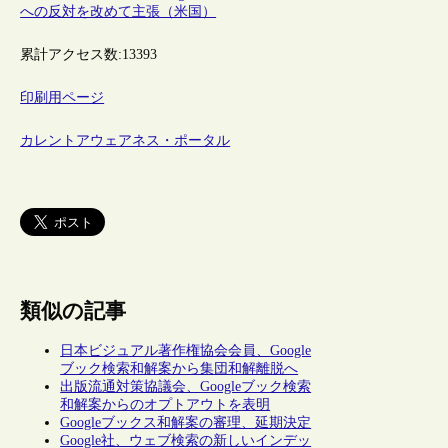
への反対を改めて主張（米国）
累計アクセス数:
13393
印刷用ページ
カレントアウェアネス・ポータル
類似の記事
日本ビジュアル著作権協会会員、Google
ブック検索和解案から集団和解離脱へ
出版流通対策協議会、Googleブック検索
和解案からのオプトアウトを表明
Googleブックス和解案の審理、延期決定
Google社、ウェブ検索の新しいインデッ