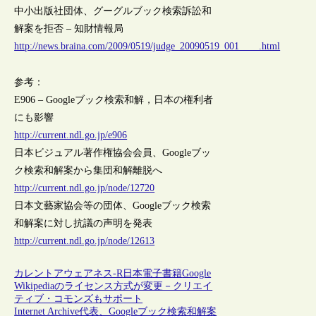
中小出版社団体、グーグルブック検索訴訟和
解案を拒否 – 知財情報局
http://news.braina.com/2009/0519/judge_20090519_001____.html
参考：
E906 – Googleブック検索和解，日本の権利者
にも影響
http://current.ndl.go.jp/e906
日本ビジュアル著作権協会会員、Googleブッ
ク検索和解案から集団和解離脱へ
http://current.ndl.go.jp/node/12720
日本文藝家協会等の団体、Googleブック検索
和解案に対し抗議の声明を発表
http://current.ndl.go.jp/node/12613
カレントアウェアネス-R
日本
電子書籍
Google
Wikipediaのライセンス方式が変更－クリエイ
ティブ・コモンズもサポート
Internet Archive代表、Googleブック検索和解案