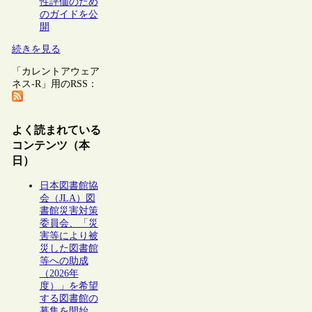
性評価のため
のガイドを公
開
続きを見る
「カレントアウェア
ネス-R」用のRSS：
よく読まれている
コンテンツ（本
日）
日本図書館協
会（JLA）図
書館災害対策
委員会、「災
害等により被
災した図書館
等への助成
（2026年
度）」を希望
する図書館の
募集を開始