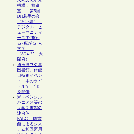
人間文化研究
機構DH推進
室、「第5回
DH若手の会
（2026夏）―
デジタル・ヒ
ューマニティ
ーズで“繋が
る×広がる”人
文学―」
（8/24-25・大
阪府）
埼玉県立久喜
図書館、休館
日特別イベン
ト「本のタイ
トルで一句!」
を開催
米・ペンシル
バニア州等の
大学図書館の
連合体
PALCI、図書
館によるシス
テム相互運用