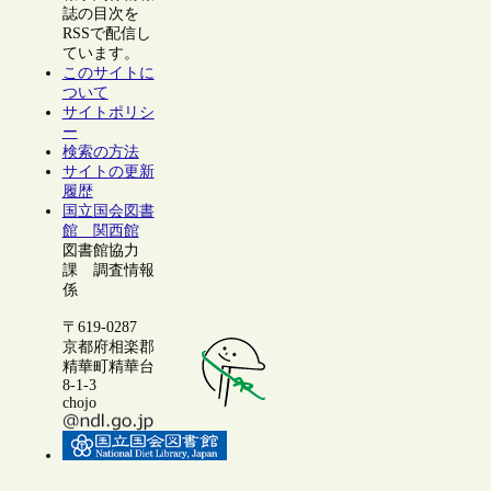
誌の目次を
RSSで配信し
ています。
このサイトに
ついて
サイトポリシ
ー
検索の方法
サイトの更新
履歴
国立国会図書
館 関西館
図書館協力
課 調査情報
係
〒619-0287
京都府相楽郡
精華町精華台
8-1-3
chojo