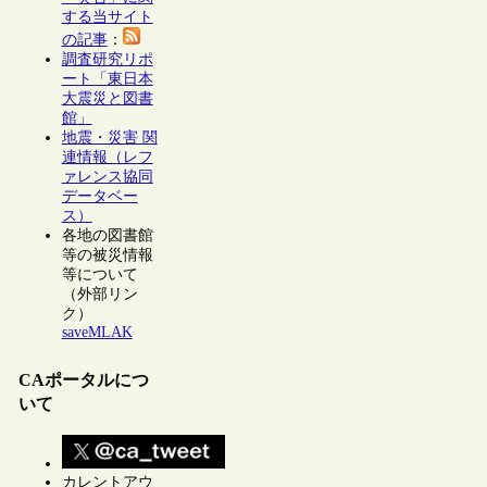
する当サイト
の記事
：
調査研究リポ
ート「東日本
大震災と図書
館」
地震・災害 関
連情報（レフ
ァレンス協同
データベー
ス）
各地の図書館
等の被災情報
等について
（外部リン
ク）
saveMLAK
CAポータルにつ
いて
カレントアウ