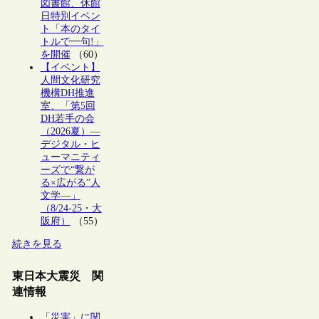
図書館、休館
日特別イベン
ト「本のタイ
トルで一句!」
を開催
（60）
【イベント】
人間文化研究
機構DH推進
室、「第5回
DH若手の会
（2026夏）―
デジタル・ヒ
ューマニティ
ーズで“繋が
る×広がる”人
文学―」
（8/24-25・大
阪府）
（55）
続きを見る
東日本大震災 関
連情報
「災害」に関