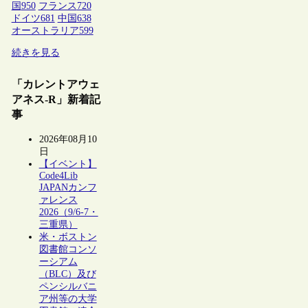
国
950
フランス
720
ドイツ
681
中国
638
オーストラリア
599
続きを見る
「カレントアウェ
アネス-R」新着記
事
2026年08月10
日
【イベント】
Code4Lib
JAPANカンフ
ァレンス
2026（9/6-7・
三重県）
米・ボストン
図書館コンソ
ーシアム
（BLC）及び
ペンシルバニ
ア州等の大学