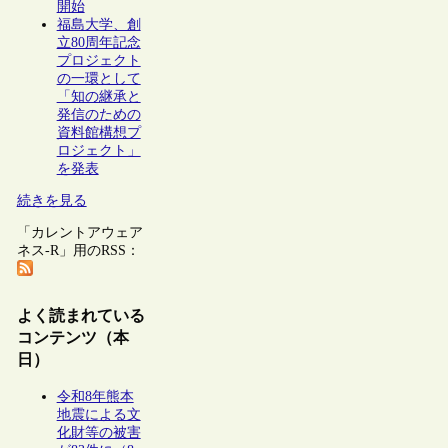
開始
福島大学、創
立80周年記念
プロジェクト
の一環として
「知の継承と
発信のための
資料館構想プ
ロジェクト」
を発表
続きを見る
「カレントアウェア
ネス-R」用のRSS：
よく読まれている
コンテンツ（本
日）
令和8年熊本
地震による文
化財等の被害