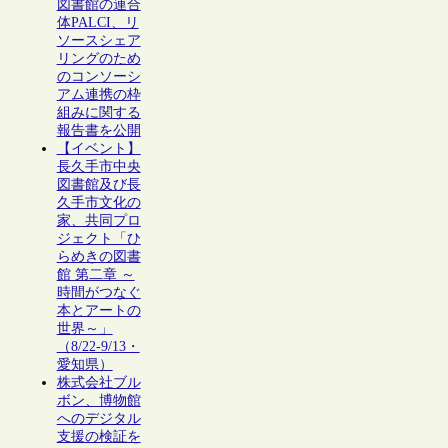
図書館の連合
体PALCI、リ
ソースシェア
リングのため
のコンソーシ
アム連携の枠
組みに関する
報告書を公開
【イベント】
長久手市中央
図書館及び長
久手市文化の
家、共同プロ
ジェクト「ひ
らめきの図書
館 第二章 ～
時間がつなぐ
本とアートの
世界～」
（8/22-9/13・
愛知県）
株式会社ブル
ボン、博物館
へのデジタル
支援の検証を