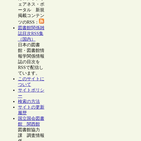
ェアネス・ポ
ータル 新規
掲載コンテン
ツのRSS：
図書館関係雑
誌目次RSS集
（国内）
日本の図書
館・図書館情
報学関係情報
誌の目次を
RSSで配信し
ています。
このサイトに
ついて
サイトポリシ
ー
検索の方法
サイトの更新
履歴
国立国会図書
館 関西館
図書館協力
課 調査情報