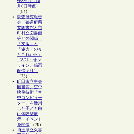
が83件に（8
月6日時点）
（84）
調査研究報告
会「都道府県
立図書館と市
町村立図書館
等との関係：
「支援」と
「協力」の今
とこれから」
（8/21・オン
ライン、録画
配信あり）
（73）
町田市立中央
図書館、空中
映像技術「空
中コンピュー
ター」を活用
した子ども向
け体験型展
示・イベント
を開催
（70）
埼玉県立久喜