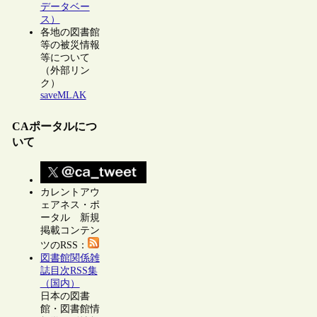
データベー
ス）
各地の図書館
等の被災情報
等について
（外部リン
ク）
saveMLAK
CAポータルにつ
いて
カレントアウ
ェアネス・ポ
ータル 新規
掲載コンテン
ツのRSS：
図書館関係雑
誌目次RSS集
（国内）
日本の図書
館・図書館情