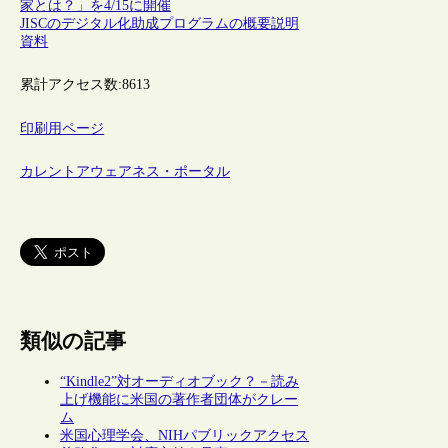
家とは？」を4/15に開催
JISCのデジタル化助成プログラムの概要説明
資料
累計アクセス数:
8613
印刷用ページ
カレントアウェアネス・ポータル
類似の記事
“Kindle2”対オーディオブック？－読み
上げ機能に米国の著作者団体がクレー
ム
米国心理学会、NIHパブリックアクセス