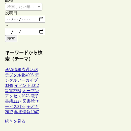
館種
検索したい館種を選択してください
投稿日
～
検索
キーワードから検
索（テーマ）
学術情報流通
4348
デジタル化
4098
デ
ジタルアーカイブ
3349
イベント
3012
災害
2754
オープン
アクセス
2678
電子
書籍
2227
図書館サ
ービス
2178
子ども
2017
学術情報
1947
続きを見る