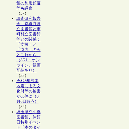
館の利用頻度
等も調査
（37）
調査研究報告
会「都道府県
立図書館と市
町村立図書館
等との関係：
「支援」と
「協力」の今
とこれから」
（8/21・オン
ライン、録画
配信あり）
（35）
令和8年熊本
地震による文
化財等の被害
が83件に（8
月6日時点）
（32）
埼玉県立久喜
図書館、休館
日特別イベン
ト「本のタイ