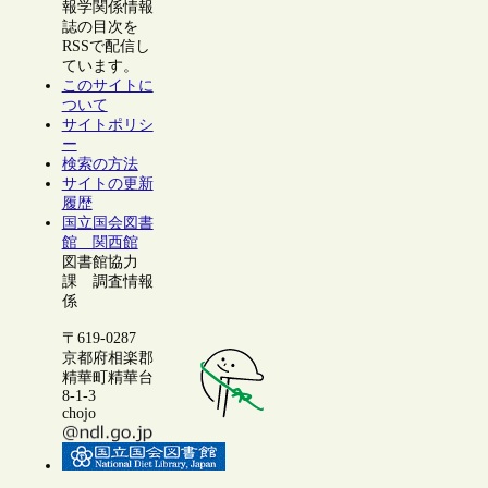
報学関係情報
誌の目次を
RSSで配信し
ています。
このサイトに
ついて
サイトポリシ
ー
検索の方法
サイトの更新
履歴
国立国会図書
館 関西館
図書館協力
課 調査情報
係
〒619-0287
京都府相楽郡
精華町精華台
8-1-3
chojo