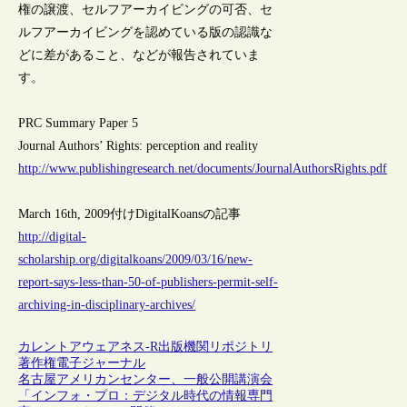
権の譲渡、セルフアーカイビングの可否、セ
ルフアーカイビングを認めている版の認識な
どに差があること、などが報告されていま
す。
PRC Summary Paper 5
Journal Authors’ Rights: perception and reality
http://www.publishingresearch.net/documents/JournalAuthorsRights.pdf
March 16th, 2009付けDigitalKoansの記事
http://digital-
scholarship.org/digitalkoans/2009/03/16/new-
report-says-less-than-50-of-publishers-permit-self-
archiving-in-disciplinary-archives/
カレントアウェアネス-R
出版
機関リポジトリ
著作権
電子ジャーナル
名古屋アメリカンセンター、一般公開講演会
「インフォ・プロ：デジタル時代の情報専門