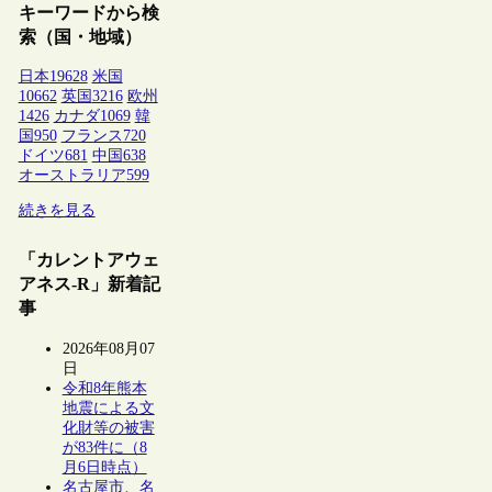
キーワードから検
索（国・地域）
日本
19628
米国
10662
英国
3216
欧州
1426
カナダ
1069
韓
国
950
フランス
720
ドイツ
681
中国
638
オーストラリア
599
続きを見る
「カレントアウェ
アネス-R」新着記
事
2026年08月07
日
令和8年熊本
地震による文
化財等の被害
が83件に（8
月6日時点）
名古屋市、名