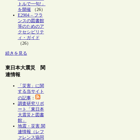
トルで一句!」
を開催
（26）
E2904 – フラ
ンスの図書館
等のためのア
クセシビリテ
ィ・ガイド
（26）
続きを見る
東日本大震災 関
連情報
「災害」に関
する当サイト
の記事
：
調査研究リポ
ート「東日本
大震災と図書
館」
地震・災害 関
連情報（レフ
ァレンス協同