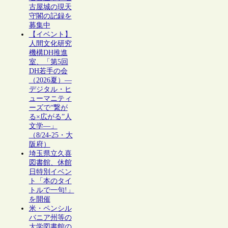
古屋城の現天
守閣の記録を
募集中
【イベント】
人間文化研究
機構DH推進
室、「第5回
DH若手の会
（2026夏）―
デジタル・ヒ
ューマニティ
ーズで“繋が
る×広がる”人
文学―」
（8/24-25・大
阪府）
埼玉県立久喜
図書館、休館
日特別イベン
ト「本のタイ
トルで一句!」
を開催
米・ペンシル
バニア州等の
大学図書館の