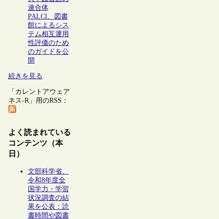
連合体
PALCI、図書
館によるシス
テム相互運用
性評価のため
のガイドを公
開
続きを見る
「カレントアウェア
ネス-R」用のRSS：
よく読まれている
コンテンツ（本
日）
文部科学省、
令和8年度全
国学力・学習
状況調査の結
果を公表：読
書時間や図書