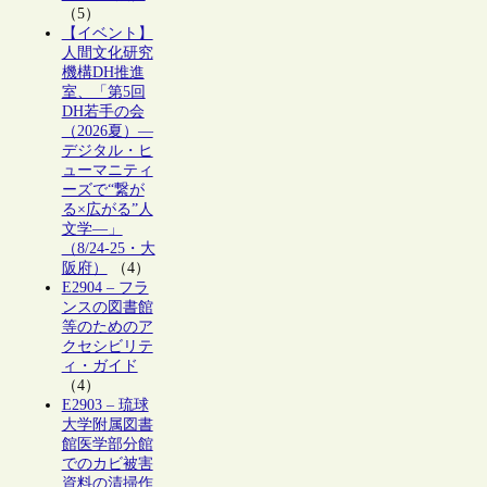
（5）
【イベント】
人間文化研究
機構DH推進
室、「第5回
DH若手の会
（2026夏）―
デジタル・ヒ
ューマニティ
ーズで“繋が
る×広がる”人
文学―」
（8/24-25・大
阪府）
（4）
E2904 – フラ
ンスの図書館
等のためのア
クセシビリテ
ィ・ガイド
（4）
E2903 – 琉球
大学附属図書
館医学部分館
でのカビ被害
資料の清掃作