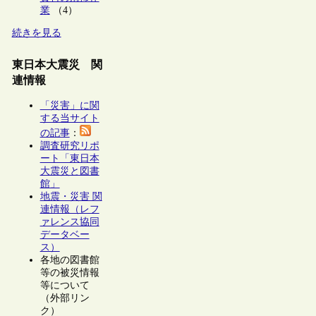
業
（4）
続きを見る
東日本大震災 関
連情報
「災害」に関
する当サイト
の記事
：
調査研究リポ
ート「東日本
大震災と図書
館」
地震・災害 関
連情報（レフ
ァレンス協同
データベー
ス）
各地の図書館
等の被災情報
等について
（外部リン
ク）