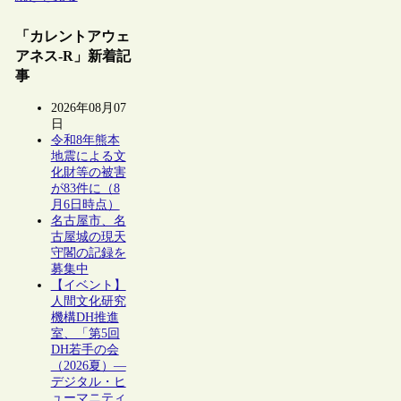
「カレントアウェ
アネス-R」新着記
事
2026年08月07
日
令和8年熊本
地震による文
化財等の被害
が83件に（8
月6日時点）
名古屋市、名
古屋城の現天
守閣の記録を
募集中
【イベント】
人間文化研究
機構DH推進
室、「第5回
DH若手の会
（2026夏）―
デジタル・ヒ
ューマニティ