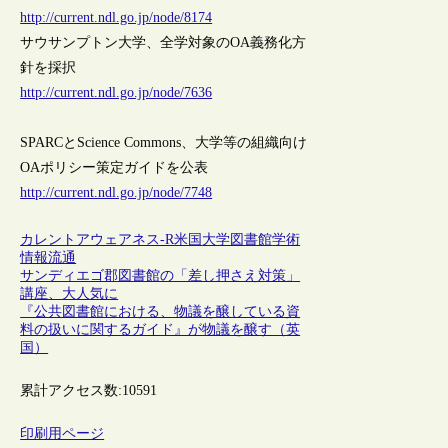
http://current.ndl.go.jp/node/8174
サウサンプトン大学、全学対象のOA義務化方
針を採択
http://current.ndl.go.jp/node/7636
SPARCとScience Commons、大学等の組織向け
OAポリシー策定ガイドを公表
http://current.ndl.go.jp/node/7748
カレントアウェアネス-R
米国
大学図書館
学術
情報流通
サンディエゴ郡図書館の「差し押さえ対策」
講座、大人気に
『公共図書館における、物議を醸している資
料の扱いに関するガイド』が物議を醸す（英
国）
累計アクセス数:
10591
印刷用ページ