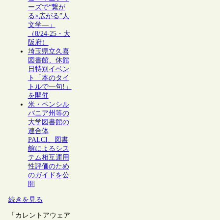
ーズで“繋が
る×広がる”人
文学―」
（8/24-25・大
阪府）
埼玉県立久喜
図書館、休館
日特別イベン
ト「本のタイ
トルで一句!」
を開催
米・ペンシル
バニア州等の
大学図書館の
連合体
PALCI、図書
館によるシス
テム相互運用
性評価のため
のガイドを公
開
続きを見る
「カレントアウェア