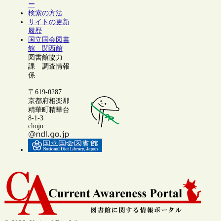
ー
検索の方法
サイトの更新
履歴
国立国会図書
館 関西館
図書館協力
課 調査情報
係
〒619-0287
京都府相楽郡
精華町精華台
8-1-3
chojo