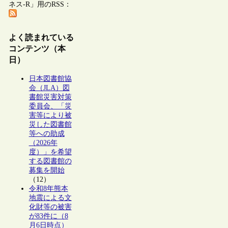
ネス-R」用のRSS：
よく読まれている
コンテンツ（本
日）
日本図書館協
会（JLA）図
書館災害対策
委員会、「災
害等により被
災した図書館
等への助成
（2026年
度）」を希望
する図書館の
募集を開始
（12）
令和8年熊本
地震による文
化財等の被害
が83件に（8
月6日時点）