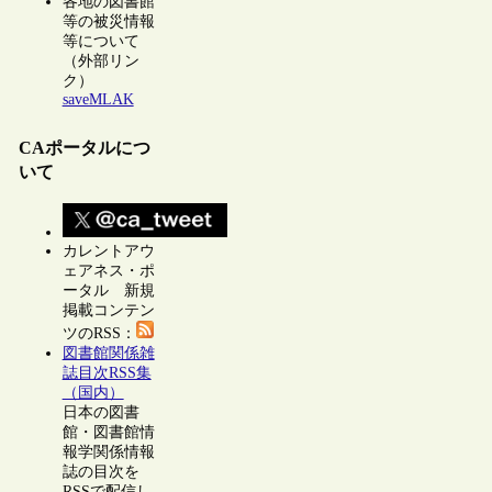
各地の図書館
等の被災情報
等について
（外部リン
ク）
saveMLAK
CAポータルにつ
いて
カレントアウ
ェアネス・ポ
ータル 新規
掲載コンテン
ツのRSS：
図書館関係雑
誌目次RSS集
（国内）
日本の図書
館・図書館情
報学関係情報
誌の目次を
RSSで配信し