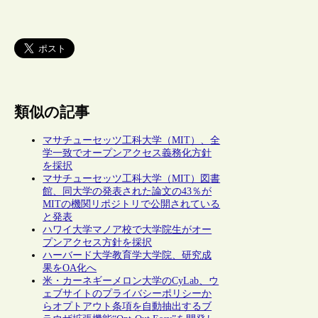
類似の記事
マサチューセッツ工科大学（MIT）、全
学一致でオープンアクセス義務化方針
を採択
マサチューセッツ工科大学（MIT）図書
館、同大学の発表された論文の43％が
MITの機関リポジトリで公開されている
と発表
ハワイ大学マノア校で大学院生がオー
プンアクセス方針を採択
ハーバード大学教育学大学院、研究成
果をOA化へ
米・カーネギーメロン大学のCyLab、ウ
ェブサイトのプライバシーポリシーか
らオプトアウト条項を自動抽出するブ