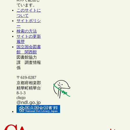
ています。
このサイトに
ついて
サイトポリシ
ー
検索の方法
サイトの更新
履歴
国立国会図書
館 関西館
図書館協力
課 調査情報
係
〒619-0287
京都府相楽郡
精華町精華台
8-1-3
chojo