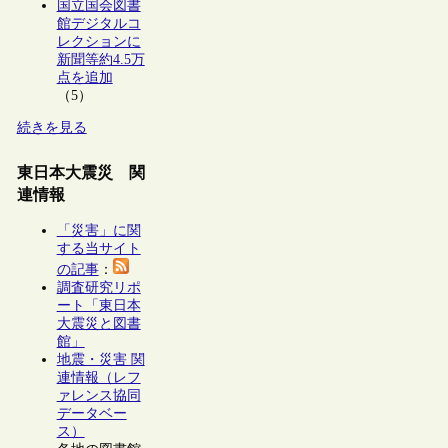
国立国会図書
館デジタルコ
レクションに
新聞等約4.5万
点を追加
（5）
続きを見る
東日本大震災 関
連情報
「災害」に関
する当サイト
の記事
：
調査研究リポ
ート「東日本
大震災と図書
館」
地震・災害 関
連情報（レフ
ァレンス協同
データベー
ス）