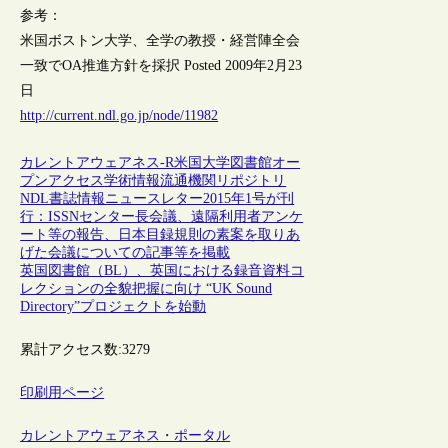
参考：
米国ボストン大学、全学の教授・経営陣全会
一致でOA推進方針を採択 Posted 2009年2月23
日
http://current.ndl.go.jp/node/11982
カレントアウェアネス-R
米国
大学図書館
オー
プンアクセス
学術情報流通
機関リポジトリ
NDL書誌情報ニュースレター2015年1号が刊
行：ISSNセンター長会議、遠隔利用者アンケ
ート等の報告、日本目録規則の素案を取りあ
げた会議についての記事等を掲載
英国図書館（BL）、英国における録音資料コ
レクションの全貌把握に向け “UK Sound
Directory”プロジェクトを始動
累計アクセス数:
3279
印刷用ページ
カレントアウェアネス・ポータル