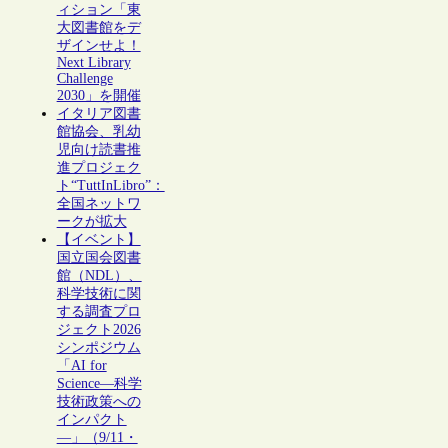
ィション「東
大図書館をデ
ザインせよ！
Next Library
Challenge
2030」を開催
イタリア図書
館協会、乳幼
児向け読書推
進プロジェク
ト“TuttInLibro”：
全国ネットワ
ークが拡大
【イベント】
国立国会図書
館（NDL）、
科学技術に関
する調査プロ
ジェクト2026
シンポジウム
「AI for
Science―科学
技術政策への
インパクト
―」（9/11・