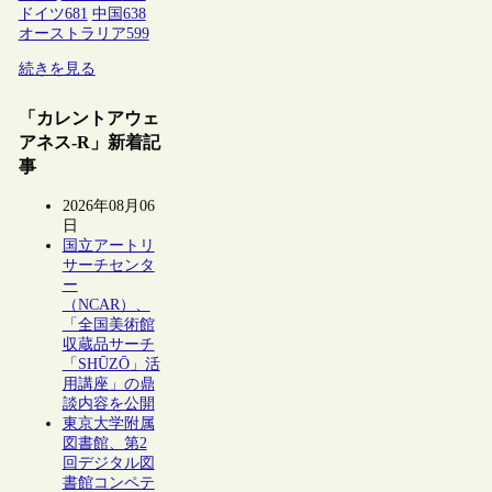
ドイツ
681
中国
638
オーストラリア
599
続きを見る
「カレントアウェ
アネス-R」新着記
事
2026年08月06
日
国立アートリ
サーチセンタ
ー
（NCAR）、
「全国美術館
収蔵品サーチ
「SHŪZŌ」活
用講座」の鼎
談内容を公開
東京大学附属
図書館、第2
回デジタル図
書館コンペテ