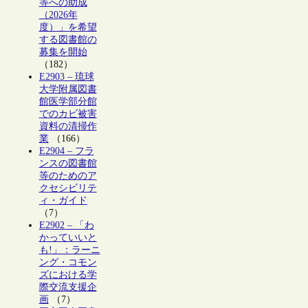
等への助成
（2026年
度）」を希望
する図書館の
募集を開始
（182）
E2903 – 琉球
大学附属図書
館医学部分館
でのカビ被害
資料の清掃作
業
（166）
E2904 – フラ
ンスの図書館
等のためのア
クセシビリテ
ィ・ガイド
（7）
E2902 – 「わ
かっていいと
も!」：ラーニ
ング・コモン
ズにおける学
際交流支援企
画
（7）