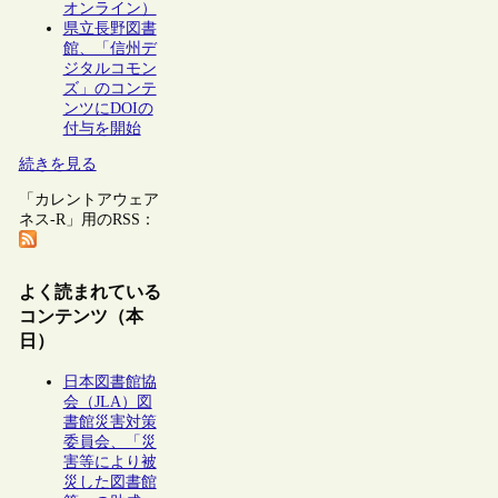
オンライン）
県立長野図書
館、「信州デ
ジタルコモン
ズ」のコンテ
ンツにDOIの
付与を開始
続きを見る
「カレントアウェア
ネス-R」用のRSS：
よく読まれている
コンテンツ（本
日）
日本図書館協
会（JLA）図
書館災害対策
委員会、「災
害等により被
災した図書館