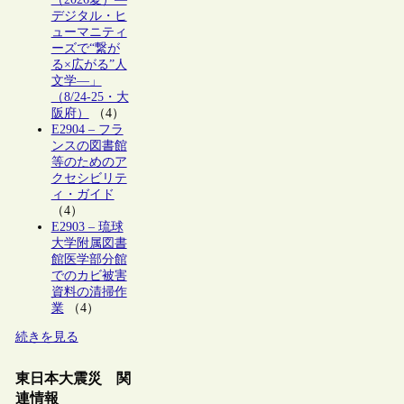
デジタル・ヒ
ューマニティ
ーズで“繋が
る×広がる”人
文学―」
（8/24-25・大
阪府）
（4）
E2904 – フラ
ンスの図書館
等のためのア
クセシビリテ
ィ・ガイド
（4）
E2903 – 琉球
大学附属図書
館医学部分館
でのカビ被害
資料の清掃作
業
（4）
続きを見る
東日本大震災 関
連情報