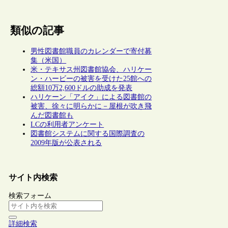
類似の記事
男性図書館職員のカレンダーで寄付募
集（米国）
米・テキサス州図書館協会、ハリケー
ン・ハービーの被害を受けた25館への
総額10万2,600ドルの助成を発表
ハリケーン「アイク」による図書館の
被害、徐々に明らかに－屋根が吹き飛
んだ図書館も
LCの利用者アンケート
図書館システムに関する国際調査の
2009年版が公表される
サイト内検索
検索フォーム
詳細検索