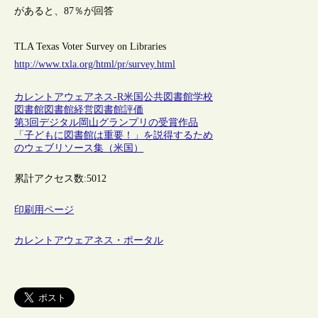
があると、87％が回答
TLA Texas Voter Survey on Libraries
http://www.txla.org/html/pr/survey.html
カレントアウェアネス-R
米国
公共図書館
学校
図書館
図書館経営
図書館評価
第3回デジタル岡山グランプリの受賞作品
「子どもに図書館は重要！」を説得するため
のウェブリソース集（米国）
累計アクセス数:
5012
印刷用ページ
カレントアウェアネス・ポータル