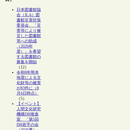
日本図書館協
会（JLA）図
書館災害対策
委員会、「災
害等により被
災した図書館
等への助成
（2026年
度）」を希望
する図書館の
募集を開始
（12）
令和8年熊本
地震による文
化財等の被害
が83件に（8
月6日時点）
（5）
【イベント】
人間文化研究
機構DH推進
室、「第5回
DH若手の会
（2026夏）―