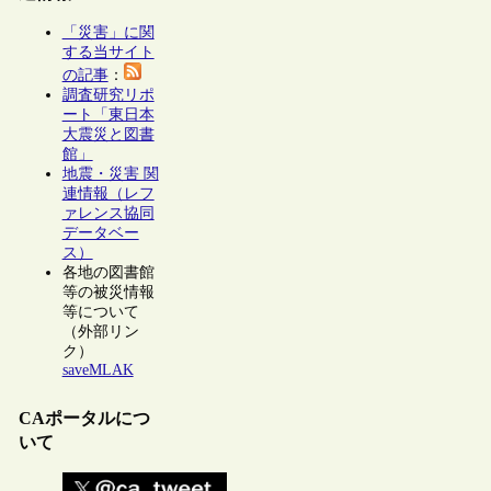
「災害」に関
する当サイト
の記事
：
調査研究リポ
ート「東日本
大震災と図書
館」
地震・災害 関
連情報（レフ
ァレンス協同
データベー
ス）
各地の図書館
等の被災情報
等について
（外部リン
ク）
saveMLAK
CAポータルにつ
いて