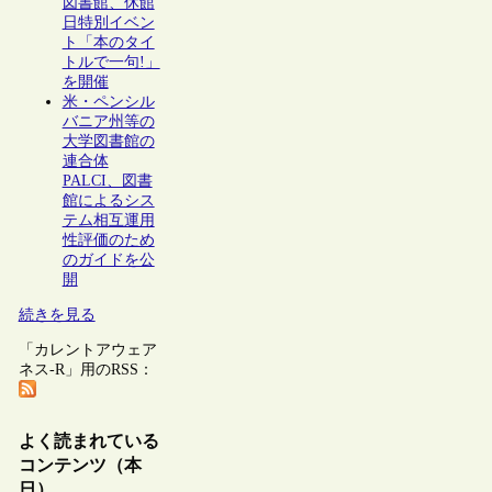
図書館、休館
日特別イベン
ト「本のタイ
トルで一句!」
を開催
米・ペンシル
バニア州等の
大学図書館の
連合体
PALCI、図書
館によるシス
テム相互運用
性評価のため
のガイドを公
開
続きを見る
「カレントアウェア
ネス-R」用のRSS：
よく読まれている
コンテンツ（本
日）