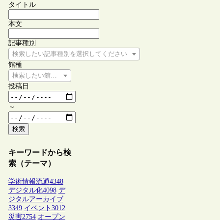
タイトル
本文
記事種別
検索したい記事種別を選択してください
館種
検索したい館種を選択してください
投稿日
～
検索
キーワードから検
索（テーマ）
学術情報流通
4348
デジタル化
4098
デ
ジタルアーカイブ
3349
イベント
3012
災害
2754
オープン