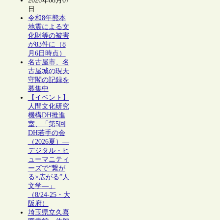
2026年08月07
日
令和8年熊本
地震による文
化財等の被害
が83件に（8
月6日時点）
名古屋市、名
古屋城の現天
守閣の記録を
募集中
【イベント】
人間文化研究
機構DH推進
室、「第5回
DH若手の会
（2026夏）―
デジタル・ヒ
ューマニティ
ーズで“繋が
る×広がる”人
文学―」
（8/24-25・大
阪府）
埼玉県立久喜