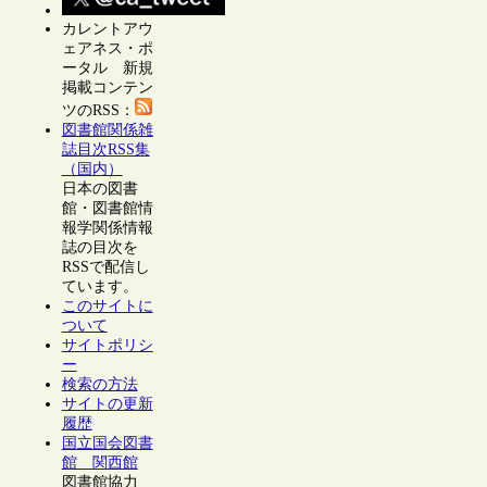
カレントアウ
ェアネス・ポ
ータル 新規
掲載コンテン
ツのRSS：
図書館関係雑
誌目次RSS集
（国内）
日本の図書
館・図書館情
報学関係情報
誌の目次を
RSSで配信し
ています。
このサイトに
ついて
サイトポリシ
ー
検索の方法
サイトの更新
履歴
国立国会図書
館 関西館
図書館協力