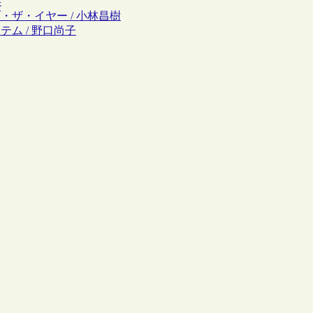
存
・ザ・イヤー / 小林昌樹
テム / 野口尚子