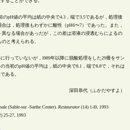
決することができる。
前のpH値の平均は紙の中央で4.3，端で3.5であるが，処理後
の場合は，処理後もわずかに酸性（pH6〜7）であった。また，
イント異なる場合があっだが，この差は溶液の浸透むらによるの
ものと考えられる。
行っていないが，l989年以降に脱酸処理をした29冊をサン
当初のpH値の平均は，紙の中央で8.1，端で8.8で，それは
定である。
深田恭代（ふかだやすよ）
onale (Sable-sur -Sarthe Center).
Restaurator
(14) 1-l0, 1993
27, 1993