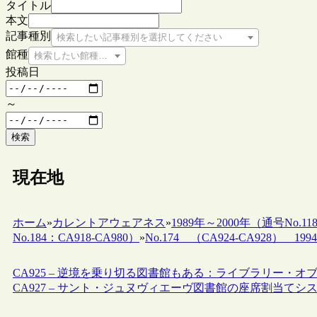
タイトル
本文
記事種別
検索したい記事種別を選択してください
館種
検索したい館種を選択してください
投稿日
～
検索
現在地
ホーム
»
カレントアウェアネス
»
1989年～2000年（通号No.118
No.184：CA918-CA980）
»
No.174 （CA924-CA928） 1994.
CA925 – 逆境を乗り切る図書館もある：ライブラリー・オブ
CA927 – サント・ジュヌヴィエーヴ図書館の座席割当てシス