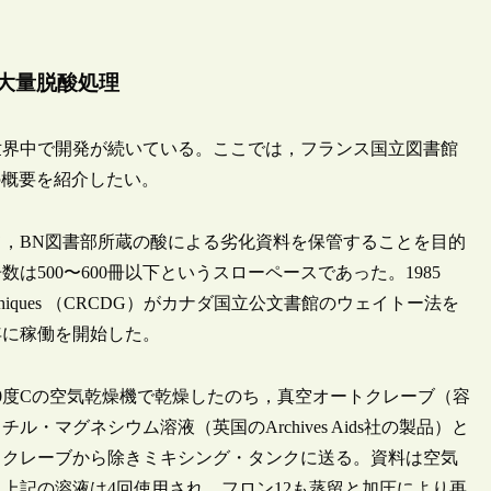
大量脱酸処理
世界中で開発が続いている。ここでは，フランス国立図書館
設備の概要を紹介したい。
て，BN図書部所蔵の酸による劣化資料を保管することを目的
500〜600冊以下というスローペースであった。1985
Documents Graphiques （CRCDG）がカナダ国立公文書館のウェイトー法を
年に稼働を開始した。
0度Cの空気乾燥機で乾燥したのち，真空オートクレーブ（容
マグネシウム溶液（英国のArchives Aids社の製品）と
ートクレーブから除きミキシング・タンクに送る。資料は空気
上記の溶液は4回使用され，フロン12も蒸留と加圧により再