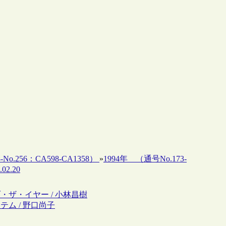
-No.256：CA598-CA1358）
»
1994年 （通号No.173-
02.20
・ザ・イヤー / 小林昌樹
テム / 野口尚子