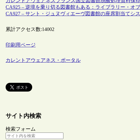
カレントアウェアネス
フランス
国立図書館
脱酸処理
資料保
CA925 – 逆境を乗り切る図書館もある：ライブラリー・オブ
CA927 – サント・ジュヌヴィエーヴ図書館の座席割当てシス
累計アクセス数:
14002
印刷用ページ
カレントアウェアネス・ポータル
サイト内検索
検索フォーム