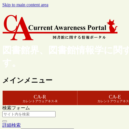
Skip to main content area
図書館界、図書館情報学に関
す。
メインメニュー
CA-R
CA-E
カレントアウェアネス-R
カレントアウェアネス
検索フォーム
詳細検索