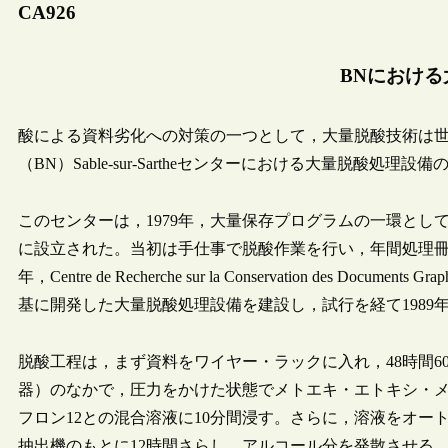
CA926
BNにおける
酸による資料劣化への対策の一つとして，大量脱酸技術は
（BN）Sable-sur-Sartheセンターにおける大量脱酸処理
このセンターは，1979年，大量保存プログラムの一環とし
に設立された。当初は手仕事で脱酸作業を行い，年間処理冊数は
年，Centre de Recherche sur la Conservation des 
基に開発した大量脱酸処理設備を建設し，試行を経て1989
脱酸工程は，まず資料をワイヤー・ラックに入れ，48時間6
器）のなかで，圧力をかけた状態でメトエキ・エトキシ・メチル・
フロン12との混合溶液に10分間浸す。さらに，溶液をオ
抽出機のもとに12時間さらし，アルコール分を発散させる。