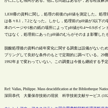
かににじむ傾向がある。他にも問題はあるが，ある程度解
1,830冊の資料に関し，処理の前後のpH値を測定した。処理
は各々8.1，7.2となった。しかし，処理前のpH値が3以下
本のページや1枚の紙の場所によってpH値が0.4〜0.9ポ
ではなく，処理前にあったpH値のむらがそのまま影響した
脱酸処理後の資料の経年変化に関する調査は設備がないために
プリングして良好な条件のもとで定期的に調べている。29冊の
1992年まで変わっていない。この調査は今後も継続する予
Ref: Vallas, Philippe. Mass deacidification at the Bibliotheque Nati
深田恭代 大量保存技術の現状 科学技術文献サービス (102) 25-