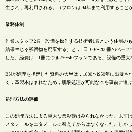
生され，再利用される。（フロンは'94年まで利用すること
業務体制
作業スタッフ2名，設備を操作する技術者1名という体制のも
結果生じる残留物を廃棄する）と，1日100〜200冊のぺースで処理
した。経費は，1冊につき25〜40フランである。設備の重
BNが処理を指定した資料の大半は，1880〜l950年に出
く，革製本はまれなため，脱酸処理が可能な本を事前に選
処理方法の評価
この処理方法による重大な悪影響はみられなかった。以前
メタノールをエタノールに替えてからはなくなった。しかし