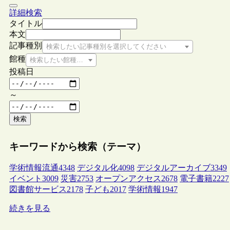
詳細検索
タイトル
本文
記事種別
検索したい記事種別を選択してください
館種
検索したい館種を選択してください
投稿日
～
検索
キーワードから検索（テーマ）
学術情報流通
4348
デジタル化
4098
デジタルアーカイブ
3349
イベント
3009
災害
2753
オープンアクセス
2678
電子書籍
2227
図書館サービス
2178
子ども
2017
学術情報
1947
続きを見る