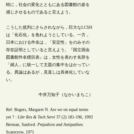
時に，社会の変化とともにある図書館の姿を
感じさせるものであると言えよう。
こうした批判にさらされながら，巨大なLCSH
は「化石化」を免れようとしている。一方，
日本における件名は，「安定性」をのみその
存在証明としていると言えよう。『国立国会
図書館件名標目表』は，女性を表わす名辞を
「婦人」に統一して主題の集中をはかってい
る。異論はあるが，見直しは具体化していな
い。
中井万知子（なかいまちこ）
Ref: Rogers, Margaret N. Are we on equal terms
yet ? :
Libr Res & Tech Servi
37 (2) 181-196, 1993
Berman, Sanford.
Prejudices and Antipathies
.
Scarecrow, 1971