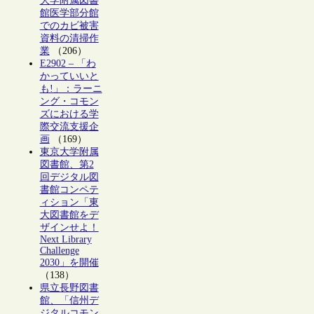
大学附属図書
館医学部分館
でのカビ被害
資料の清掃作
業
（206）
E2902 – 「わ
かっていいと
も!」：ラーニ
ング・コモン
ズにおける学
際交流支援企
画
（169）
東京大学附属
図書館、第2
回デジタル図
書館コンペテ
ィション「東
大図書館をデ
ザインせよ！
Next Library
Challenge
2030」を開催
（138）
県立長野図書
館、「信州デ
ジタルコモン