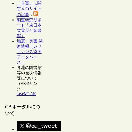
「災害」に関
する当サイト
の記事
：
調査研究リポ
ート「東日本
大震災と図書
館」
地震・災害 関
連情報（レフ
ァレンス協同
データベー
ス）
各地の図書館
等の被災情報
等について
（外部リン
ク）
saveMLAK
CAポータルにつ
いて