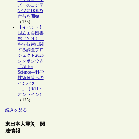
ズ」のコンテ
ンツにDOIの
付与を開始
（135）
【イベント】
国立国会図書
館（NDL）、
科学技術に関
する調査プロ
ジェクト2026
シンポジウム
「AI for
Science―科学
技術政策への
インパクト
―」（9/11・
オンライン）
（125）
続きを見る
東日本大震災 関
連情報