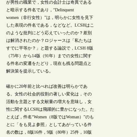
が男性の職業で，女性の会計士は奇異である
と暗示する件名であり，“Delinquent
women（非行女性）”は，明らかに女性を見下
した表現の件名である，などなど。LCSHはこ
のような批判にどう応えていったのか？差別
は解消されたのか？ロジャースは「私たちは
すでに平等か？」と題する論説で，LCSH 8版
（75年）から14版（91年）までの女性に関す
る件名の変遷をたどり，現在も残る問題点と
解決策を提示している。
確かに20年前と比べれば改善は明らかであ
る。女性の社会的役割の著しい変化は，その
活動を主題とする文献量の増大を意味し，女
性に関するLCSHは飛躍的に豊かになった。た
とえば，件名“Women（8版ではWoman）”のも
とに「をも見よ参照」としてあがっている件
名の数は，8版16件，9版（80年）25件，10版