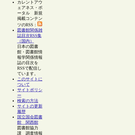
カレントアウ
ェアネス・ポ
ータル 新規
掲載コンテン
ツのRSS：
図書館関係雑
誌目次RSS集
（国内）
日本の図書
館・図書館情
報学関係情報
誌の目次を
RSSで配信し
ています。
このサイトに
ついて
サイトポリシ
ー
検索の方法
サイトの更新
履歴
国立国会図書
館 関西館
図書館協力
課 調査情報