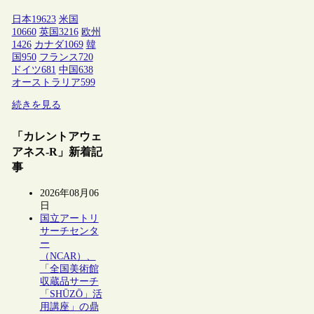
日本
19623
米国
10660
英国
3216
欧州
1426
カナダ
1069
韓
国
950
フランス
720
ドイツ
681
中国
638
オーストラリア
599
続きを見る
「カレントアウェ
アネス-R」新着記
事
2026年08月06
日
国立アートリ
サーチセンタ
ー
（NCAR）、
「全国美術館
収蔵品サーチ
「SHŪZŌ」活
用講座」の鼎