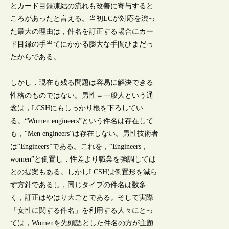
とカード目録凍結の流れも改善に寄与すると
ころがあったと言える。当初LCが対応を渋っ
た最大の理由は，件名を訂正する場合にカー
ド目録の手当てにかかる膨大な手間ひまだっ
たからである。
しかし，現在も残る問題は容易に解決できる
性格のものではない。男性＝一般人という通
念は，LCSHにもしっかり根を下ろしてい
る。“Women engineers”という件名は存在して
も，“Men engineers”は存在しない。男性技術者
は“Engineers”である。これを，“Engineers，
women”と倒置し，性差より職業を強調しては
との提案もある。しかしLCSHは倒置形を減ら
す方針であるし，同じタイプの件名は数多
く，訂正はやはり大ごとである。そして実際
「女性に関する件名」を利用する人々にとっ
ては，Womenを先頭語とした件名の方が主題