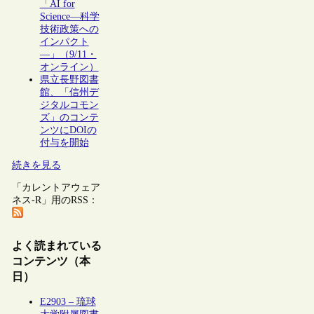
「AI for
Science―科学
技術政策への
インパクト
―」（9/11・
オンライン）
県立長野図書
館、「信州デ
ジタルコモン
ズ」のコンテ
ンツにDOIの
付与を開始
続きを見る
「カレントアウェア
ネス-R」用のRSS：
よく読まれている
コンテンツ（本
日）
E2903 – 琉球