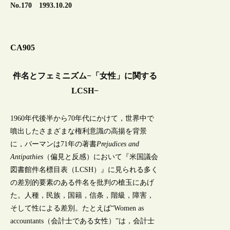
No.170 1993.10.20
CA905
件名とフェミニズム−「女性」に関する
LCSH−
1960年代後半から70年代にかけて，世界中で
噴出したさまざまな権利意識の高揚を背景
に，バーマンは71年の著書
Prejudices and
Antipathies
（偏見と反感）において『米国議会
図書館件名標目表（LCSH）』に見られる多く
の差別的要素のある件名を批判の槍玉にあげ
た。人種，民族，国籍，信条，階級，障害，
そして性による差別。たとえば“Women as
accountants（会計士である女性）”は，会計士