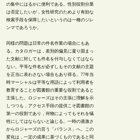
の集中にはるかに便利である。性別役割分業
は否定したいが，女性研究のためより有効な
検索手段を保障したいというのは一種のジレ
ンマであろうか。
同様の問題は日常の件名作業の場合にもあ
る。カタロガーは，差別的偏見に凝り固まっ
た文献に対しても件名を付与しなくてはなら
ない。平等な件名が必ずしもその文献の主題
を正当に表わさない場合もあり得る。77年当
時マーシャルは平等な用語によって利用者を
教育することが図書館の重要な役割であると
主張した。ロジャーズはその主張に理解を示
しつつも，アクセス手段の提供こそ図書館の
第一の役割であり，何物によってもそれを犠
牲にしてはならないと論じる。一時の過激さ
からロジャーズの言う「バランス」へ。この
変化は，一定の成果に基づくものであると同