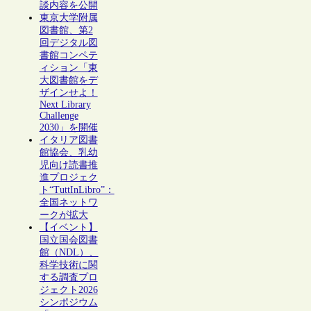
談内容を公開
東京大学附属
図書館、第2
回デジタル図
書館コンペテ
ィション「東
大図書館をデ
ザインせよ！
Next Library
Challenge
2030」を開催
イタリア図書
館協会、乳幼
児向け読書推
進プロジェク
ト“TuttInLibro”：
全国ネットワ
ークが拡大
【イベント】
国立国会図書
館（NDL）、
科学技術に関
する調査プロ
ジェクト2026
シンポジウム