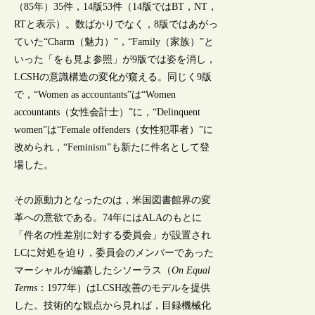
（85年）35件，14版53件（14版ではBT，NT，
RTと表示）。数ばかりでなく，8版ではあがっ
ていた“Charm（魅力）”，“Family（家族）”と
いった「をも見よ参照」が9版では姿を消し，
LCSHの意識構造の変化が窺える。同じく9版
で，“Women as accountants”は“Women
accountants（女性会計士）”に，“Delinquent
women”は“Female offenders（女性犯罪者）”に
改められ，“Feminism”も新たに件名として登
場した。
その原動力となったのは，米国図書館界の変
革への意欲である。74年にはALAのもとに
「件名の性差別に対する委員会」が設置され
LCに対処を迫り，委員会のメンバーであった
マーシャルが編纂したシソーラス（
On Equal
Terms
：1977年）はLCSH改善のモデルを提供
した。技術的な観点から見れば，目録機械化