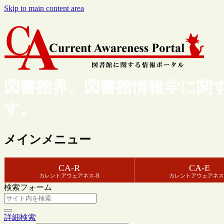
Skip to main content area
図書館界、図書館情報学に関
す。
メインメニュー
CA-R
CA-E
カレントアウェアネス-R
カレントアウェアネス
検索フォーム
詳細検索