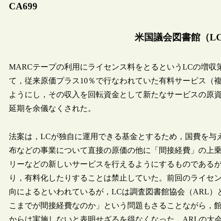
CA699
米国議会図書館（L
MARCテープの利用にライセンス料をとるというLCの増収
て，従来原価プラス10％で行なわれていた有料サービス（
ようにし，その収入を回転資金として新たなサービスの原資
延期を余儀なくされた。
法案は，LCが独自に運用できる基金とするため，国費を与
布などの事業について直接の原価の他に「間接経費」の上
リーなどの新しいサービスを行えるようにするものである
り，有料化したりすることは禁止していた。前回のライセ
向によるといわれているが，LCは調査図書館協会（ARL）
こまでが間接経費なのか」という問題もさることながら，館
からは実施しないと表明せざるを得なくなった。ARLの大