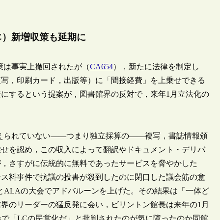
C）新増収策も延期に
策は事実上撤回されたが（
CA654
），新たに法律を制定し
複写，印刷カード，出版等）に「間接経費」を上乗せできる
にするという提案が，図書館界の反対で，来年1月立法化の
えられていない――つまり独立採算の――複写，書誌情報頒
乗せを認め，この収入によって翻訳やドキュメント・デリバ
が，さすがに伝統的に無料であったサービスを脅やかした
ンス料事件で抗議の投書が殺到したのに閉口した議会筋の意
とALAの大会でアドバルーンを上げた。その結果は「一体ど
界のリーダーの猛反発に会い，ビリントン館長は来年の1月
会で「LCの民営化だ」と批判されたのが気に障ったのか同館