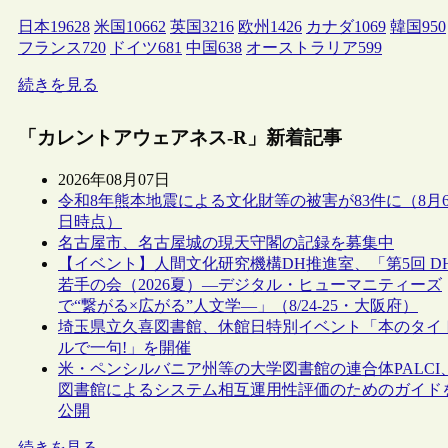
日本
19628
米国
10662
英国
3216
欧州
1426
カナダ
1069
韓国
950
フランス
720
ドイツ
681
中国
638
オーストラリア
599
続きを見る
「カレントアウェアネス-R」新着記事
2026年08月07日
令和8年熊本地震による文化財等の被害が83件に（8月
日時点）
名古屋市、名古屋城の現天守閣の記録を募集中
【イベント】人間文化研究機構DH推進室、「第5回 D
若手の会（2026夏）―デジタル・ヒューマニティーズ
で“繋がる×広がる”人文学―」（8/24-25・大阪府）
埼玉県立久喜図書館、休館日特別イベント「本のタイ
ルで一句!」を開催
米・ペンシルバニア州等の大学図書館の連合体PALCI
図書館によるシステム相互運用性評価のためのガイド
公開
続きを見る