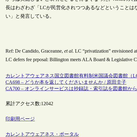
長はわざわざ「LCが民営化されつつあるなどということは
い」と発言している。
Ref: De Candido, Graceanne,
et al
. LC “privatization” envisioned
LC defers fee prposal: Billington meets ALA Board & Legislative 
カレントアウェアネス
国立図書館
有料制
米国議会図書館（L
CA698 – どうか本を返してくださいませんか / 原田圭子
CA700 – オンラインサービスは抄録誌・索引誌を図書館から
累計アクセス数:
12042
印刷用ページ
カレントアウェアネス・ポータル