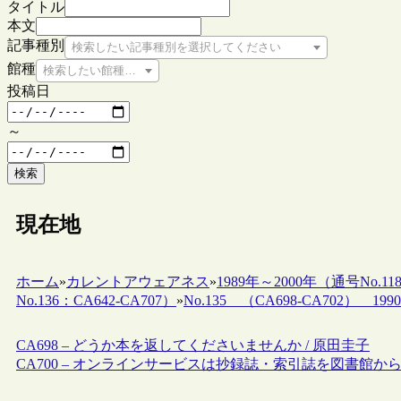
タイトル
本文
記事種別
検索したい記事種別を選択してください
館種
検索したい館種を選択してください
投稿日
～
検索
現在地
ホーム
»
カレントアウェアネス
»
1989年～2000年（通号No.118
No.136：CA642-CA707）
»
No.135 （CA698-CA702） 1990.
CA698 – どうか本を返してくださいませんか / 原田圭子
CA700 – オンラインサービスは抄録誌・索引誌を図書館から